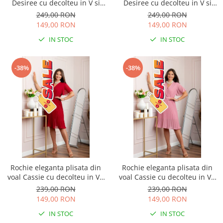
Desiree cu decolteu in V si
Desiree cu decolteu in V si
curea - Turcoaz aqua
curea - Bleumarin
249,00 RON
249,00 RON
149,00 RON
149,00 RON
IN STOC
IN STOC
-38%
-38%
Rochie eleganta plisata din
Rochie eleganta plisata din
voal Cassie cu decolteu in V -
voal Cassie cu decolteu in V -
Grena
Roz
239,00 RON
239,00 RON
149,00 RON
149,00 RON
IN STOC
IN STOC