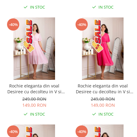
IN STOC
IN STOC
-40%
-40%
Rochie eleganta din voal
Rochie eleganta din voal
Desiree cu decolteu in V si
Desiree cu decolteu in V si
curea - Roz pastel
curea - Ciclam
249,00 RON
249,00 RON
149,00 RON
149,00 RON
IN STOC
IN STOC
-40%
-40%