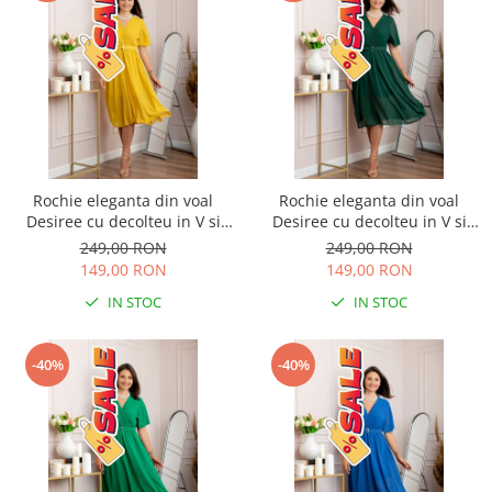
Rochie eleganta din voal
Rochie eleganta din voal
Desiree cu decolteu in V si
Desiree cu decolteu in V si
curea - Galben
curea - Verde
249,00 RON
249,00 RON
149,00 RON
149,00 RON
IN STOC
IN STOC
-40%
-40%