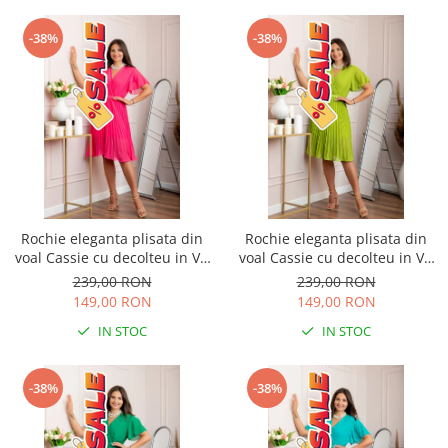
-38%
-38%
Rochie eleganta plisata din
Rochie eleganta plisata din
voal Cassie cu decolteu in V -
voal Cassie cu decolteu in V -
Ciclam
Verde lime
239,00 RON
239,00 RON
149,00 RON
149,00 RON
IN STOC
IN STOC
-38%
-38%