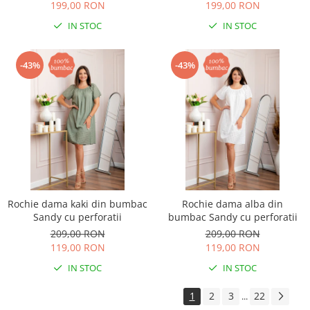
199,00 RON
199,00 RON
IN STOC
IN STOC
-43%
-43%
Rochie dama kaki din bumbac
Rochie dama alba din
Sandy cu perforatii
bumbac Sandy cu perforatii
209,00 RON
209,00 RON
119,00 RON
119,00 RON
IN STOC
IN STOC
1
2
3
22
...