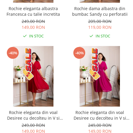
Rochie eleganta albastra
Rochie dama albastra din
Francesca cu talie incretita
bumbac Sandy cu perforatii
249,00 RON
209,00 RON
149,00 RON
119,00 RON
IN STOC
IN STOC
-40%
-40%
Rochie eleganta din voal
Rochie eleganta din voal
Desiree cu decolteu in V si
Desiree cu decolteu in V si
curea - Grena
curea - Fuchsia
249,00 RON
249,00 RON
149,00 RON
149,00 RON