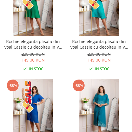
Rochie eleganta plisata din
Rochie eleganta plisata din
voal Cassie cu decolteu in V -
voal Cassie cu decolteu in V -
Verde smarald
Turcoaz aqua
239,00 RON
239,00 RON
149,00 RON
149,00 RON
IN STOC
IN STOC
-38%
-38%