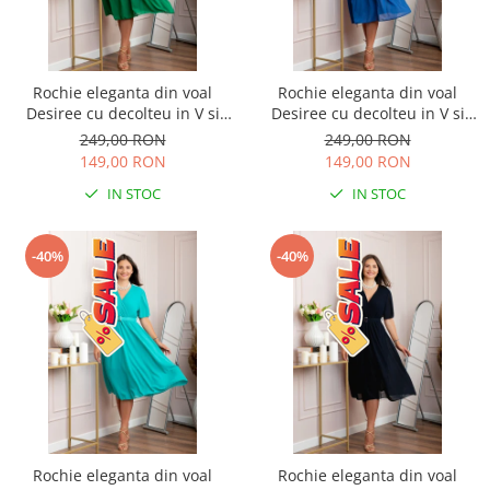
Rochie eleganta din voal
Rochie eleganta din voal
Desiree cu decolteu in V si
Desiree cu decolteu in V si
curea - Verde smarald
curea - Albastru regal
249,00 RON
249,00 RON
149,00 RON
149,00 RON
IN STOC
IN STOC
-40%
-40%
Rochie eleganta din voal
Rochie eleganta din voal