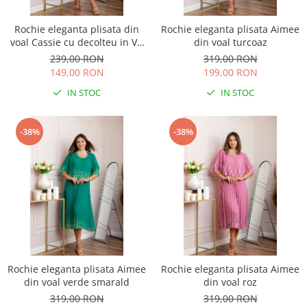
Rochie eleganta plisata din
Rochie eleganta plisata Aimee
voal Cassie cu decolteu in V -
din voal turcoaz
Albastru regal
239,00 RON
319,00 RON
149,00 RON
199,00 RON
IN STOC
IN STOC
-38%
-38%
Rochie eleganta plisata Aimee
Rochie eleganta plisata Aimee
din voal verde smarald
din voal roz
319,00 RON
319,00 RON