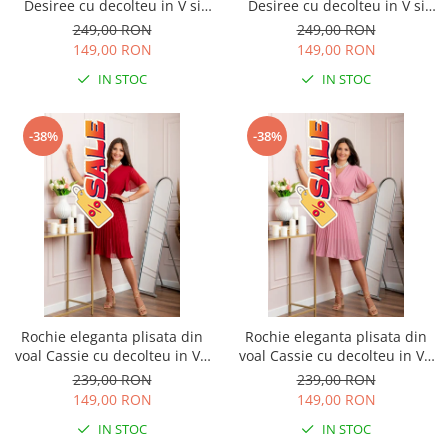
Desiree cu decolteu in V si
Desiree cu decolteu in V si
curea - Turcoaz aqua
curea - Bleumarin
249,00 RON
249,00 RON
149,00 RON
149,00 RON
IN STOC
IN STOC
-38%
-38%
Rochie eleganta plisata din
Rochie eleganta plisata din
voal Cassie cu decolteu in V -
voal Cassie cu decolteu in V -
Grena
Roz
239,00 RON
239,00 RON
149,00 RON
149,00 RON
IN STOC
IN STOC