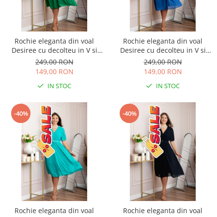
Rochie eleganta din voal
Rochie eleganta din voal
Desiree cu decolteu in V si
Desiree cu decolteu in V si
curea - Verde smarald
curea - Albastru regal
249,00 RON
249,00 RON
149,00 RON
149,00 RON
IN STOC
IN STOC
-40%
-40%
Rochie eleganta din voal
Rochie eleganta din voal