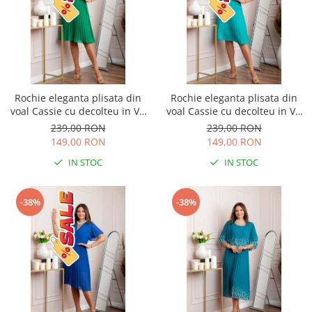
Rochie eleganta plisata din
Rochie eleganta plisata din
voal Cassie cu decolteu in V -
voal Cassie cu decolteu in V -
Verde smarald
Turcoaz aqua
239,00 RON
239,00 RON
149,00 RON
149,00 RON
IN STOC
IN STOC
-38%
-38%