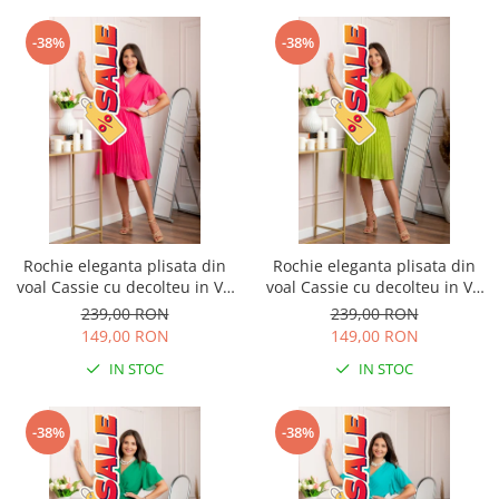
-38%
-38%
Rochie eleganta plisata din
Rochie eleganta plisata din
voal Cassie cu decolteu in V -
voal Cassie cu decolteu in V -
Ciclam
Verde lime
239,00 RON
239,00 RON
149,00 RON
149,00 RON
IN STOC
IN STOC
-38%
-38%