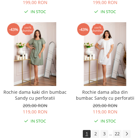
199,00 RON
199,00 RON
IN STOC
IN STOC
-43%
-43%
Rochie dama kaki din bumbac
Rochie dama alba din
Sandy cu perforatii
bumbac Sandy cu perforatii
209,00 RON
209,00 RON
119,00 RON
119,00 RON
IN STOC
IN STOC
1
2
3
22
...