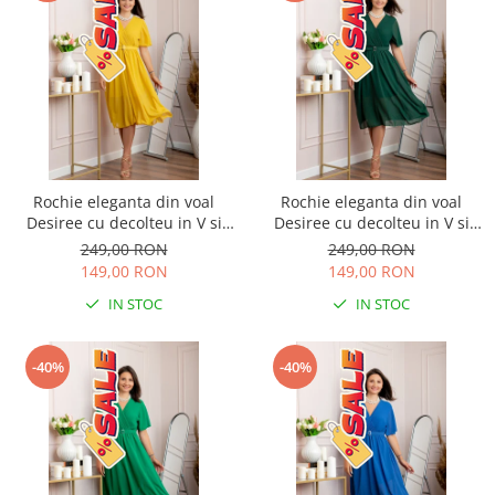
Rochie eleganta din voal
Rochie eleganta din voal
Desiree cu decolteu in V si
Desiree cu decolteu in V si
curea - Galben
curea - Verde
249,00 RON
249,00 RON
149,00 RON
149,00 RON
IN STOC
IN STOC
-40%
-40%