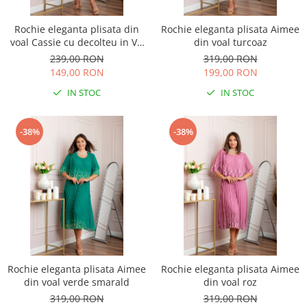
Rochie eleganta plisata din
Rochie eleganta plisata Aimee
voal Cassie cu decolteu in V -
din voal turcoaz
Albastru regal
239,00 RON
319,00 RON
149,00 RON
199,00 RON
IN STOC
IN STOC
-38%
-38%
Rochie eleganta plisata Aimee
Rochie eleganta plisata Aimee
din voal verde smarald
din voal roz
319,00 RON
319,00 RON