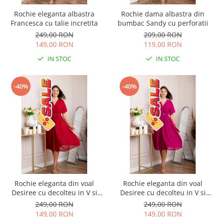
Rochie eleganta albastra
Rochie dama albastra din
Francesca cu talie incretita
bumbac Sandy cu perforatii
249,00 RON
209,00 RON
149,00 RON
119,00 RON
IN STOC
IN STOC
-40%
-40%
Rochie eleganta din voal
Rochie eleganta din voal
Desiree cu decolteu in V si
Desiree cu decolteu in V si
curea - Grena
curea - Fuchsia
249,00 RON
249,00 RON
149,00 RON
149,00 RON