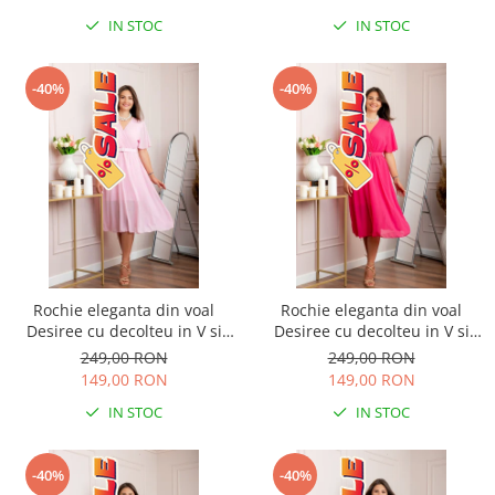
IN STOC
IN STOC
-40%
-40%
Rochie eleganta din voal
Rochie eleganta din voal
Desiree cu decolteu in V si
Desiree cu decolteu in V si
curea - Roz pastel
curea - Ciclam
249,00 RON
249,00 RON
149,00 RON
149,00 RON
IN STOC
IN STOC
-40%
-40%