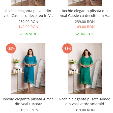
Rochie eleganta plisata din
Rochie eleganta plisata din
voal Cassie cu decolteu in V -
voal Cassie cu decolteu in V -
Turcoaz aqua
Albastru regal
239,00 RON
239,00 RON
149,00 RON
149,00 RON
IN STOC
IN STOC
-38%
-38%
Rochie eleganta plisata Aimee
Rochie eleganta plisata Aimee
din voal turcoaz
din voal verde smarald
319,00 RON
319,00 RON