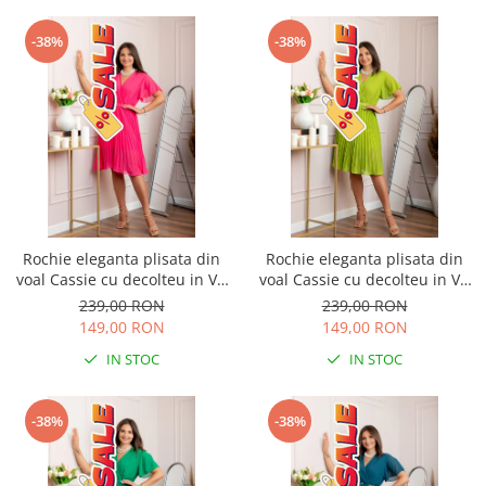
-38%
-38%
Rochie eleganta plisata din
Rochie eleganta plisata din
voal Cassie cu decolteu in V -
voal Cassie cu decolteu in V -
Ciclam
Verde lime
239,00 RON
239,00 RON
149,00 RON
149,00 RON
IN STOC
IN STOC
-38%
-38%