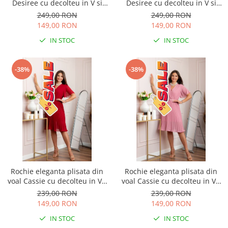
Desiree cu decolteu in V si
Desiree cu decolteu in V si
curea - Turcoaz aqua
curea - Bleumarin
249,00 RON
249,00 RON
149,00 RON
149,00 RON
IN STOC
IN STOC
-38%
-38%
Rochie eleganta plisata din
Rochie eleganta plisata din
voal Cassie cu decolteu in V -
voal Cassie cu decolteu in V -
Grena
Roz
239,00 RON
239,00 RON
149,00 RON
149,00 RON
IN STOC
IN STOC