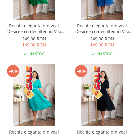
Rochie eleganta din voal
Rochie eleganta din voal
Desiree cu decolteu in V si
Desiree cu decolteu in V si
curea - Verde smarald
curea - Albastru regal
249,00 RON
249,00 RON
149,00 RON
149,00 RON
IN STOC
IN STOC
-40%
-40%
Rochie eleganta din voal
Rochie eleganta din voal