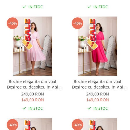
IN STOC
IN STOC
-40%
-40%
Rochie eleganta din voal
Rochie eleganta din voal
Desiree cu decolteu in V si
Desiree cu decolteu in V si
curea - Roz pastel
curea - Ciclam
249,00 RON
249,00 RON
149,00 RON
149,00 RON
IN STOC
IN STOC
-40%
-40%