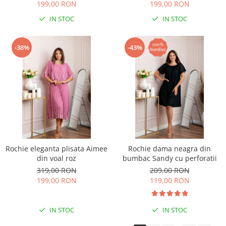
199,00 RON
199,00 RON
IN STOC
IN STOC
-38%
-43%
Rochie eleganta plisata Aimee
Rochie dama neagra din
din voal roz
bumbac Sandy cu perforatii
319,00 RON
209,00 RON
199,00 RON
119,00 RON
IN STOC
IN STOC