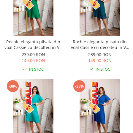
Rochie eleganta plisata din
Rochie eleganta plisata din
voal Cassie cu decolteu in V -
voal Cassie cu decolteu in V -
Verde smarald
Turcoaz
239,00 RON
239,00 RON
149,00 RON
149,00 RON
IN STOC
IN STOC
-38%
-38%