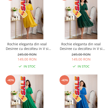
Rochie eleganta din voal
Rochie eleganta din voal
Desiree cu decolteu in V si
Desiree cu decolteu in V si
curea - Galben
curea - Verde
249,00 RON
249,00 RON
149,00 RON
149,00 RON
IN STOC
IN STOC
-40%
-40%