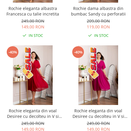
Rochie eleganta albastra
Rochie dama albastra din
Francesca cu talie incretita
bumbac Sandy cu perforatii
249,00 RON
209,00 RON
149,00 RON
119,00 RON
IN STOC
IN STOC
-40%
-40%
Rochie eleganta din voal
Rochie eleganta din voal
Desiree cu decolteu in V si
Desiree cu decolteu in V si
curea - Grena
curea - Fuchsia
249,00 RON
249,00 RON
149,00 RON
149,00 RON