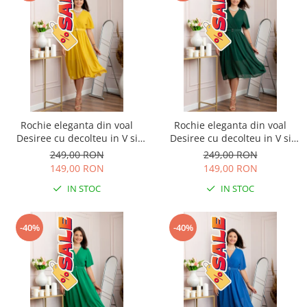
Rochie eleganta din voal
Rochie eleganta din voal
Desiree cu decolteu in V si
Desiree cu decolteu in V si
curea - Galben
curea - Verde
249,00 RON
249,00 RON
149,00 RON
149,00 RON
IN STOC
IN STOC
-40%
-40%