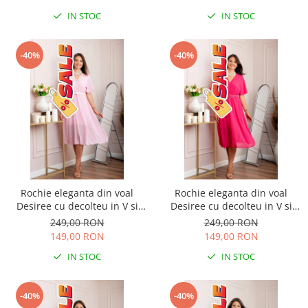
IN STOC
IN STOC
-40%
-40%
Rochie eleganta din voal
Rochie eleganta din voal
Desiree cu decolteu in V si
Desiree cu decolteu in V si
curea - Roz pastel
curea - Ciclam
249,00 RON
249,00 RON
149,00 RON
149,00 RON
IN STOC
IN STOC
-40%
-40%