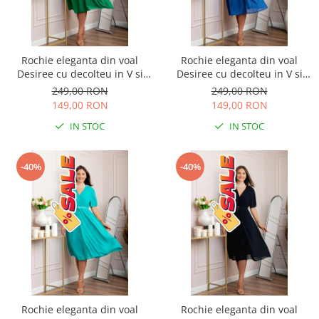
Rochie eleganta din voal
Rochie eleganta din voal
Desiree cu decolteu in V si
Desiree cu decolteu in V si
curea - Verde smarald
curea - Albastru regal
249,00 RON
249,00 RON
149,00 RON
149,00 RON
IN STOC
IN STOC
-40%
-40%
Rochie eleganta din voal
Rochie eleganta din voal