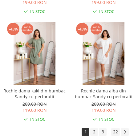
199,00 RON
199,00 RON
IN STOC
IN STOC
-43%
-43%
Rochie dama kaki din bumbac
Rochie dama alba din
Sandy cu perforatii
bumbac Sandy cu perforatii
209,00 RON
209,00 RON
119,00 RON
119,00 RON
IN STOC
IN STOC
1
2
3
22
...