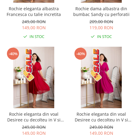
Rochie eleganta albastra
Rochie dama albastra din
Francesca cu talie incretita
bumbac Sandy cu perforatii
249,00 RON
209,00 RON
149,00 RON
119,00 RON
IN STOC
IN STOC
-40%
-40%
Rochie eleganta din voal
Rochie eleganta din voal
Desiree cu decolteu in V si
Desiree cu decolteu in V si
curea - Grena
curea - Fuchsia
249,00 RON
249,00 RON
149,00 RON
149,00 RON