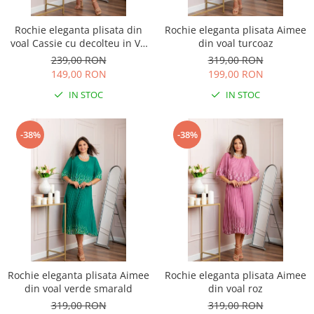
Rochie eleganta plisata din
Rochie eleganta plisata Aimee
voal Cassie cu decolteu in V -
din voal turcoaz
Albastru regal
239,00 RON
319,00 RON
149,00 RON
199,00 RON
IN STOC
IN STOC
-38%
-38%
Rochie eleganta plisata Aimee
Rochie eleganta plisata Aimee
din voal verde smarald
din voal roz
319,00 RON
319,00 RON