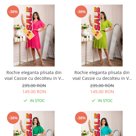
-38%
-38%
Rochie eleganta plisata din
Rochie eleganta plisata din
voal Cassie cu decolteu in V -
voal Cassie cu decolteu in V -
Ciclam
Verde lime
239,00 RON
239,00 RON
149,00 RON
149,00 RON
IN STOC
IN STOC
-38%
-38%