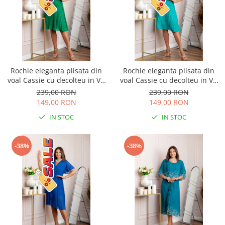
Rochie eleganta plisata din
Rochie eleganta plisata din
voal Cassie cu decolteu in V -
voal Cassie cu decolteu in V -
Verde smarald
Turcoaz aqua
239,00 RON
239,00 RON
149,00 RON
149,00 RON
IN STOC
IN STOC
-38%
-38%