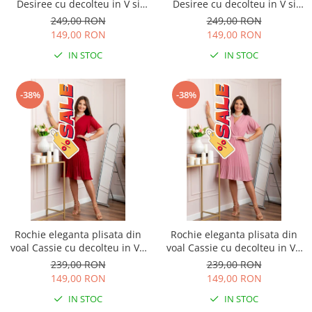
Desiree cu decolteu in V si
Desiree cu decolteu in V si
curea - Turcoaz aqua
curea - Bleumarin
249,00 RON
249,00 RON
149,00 RON
149,00 RON
IN STOC
IN STOC
-38%
-38%
Rochie eleganta plisata din
Rochie eleganta plisata din
voal Cassie cu decolteu in V -
voal Cassie cu decolteu in V -
Grena
Roz
239,00 RON
239,00 RON
149,00 RON
149,00 RON
IN STOC
IN STOC