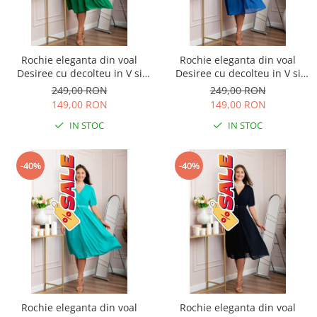
Rochie eleganta din voal
Rochie eleganta din voal
Desiree cu decolteu in V si
Desiree cu decolteu in V si
curea - Verde smarald
curea - Albastru regal
249,00 RON
249,00 RON
149,00 RON
149,00 RON
IN STOC
IN STOC
-40%
-40%
Rochie eleganta din voal
Rochie eleganta din voal