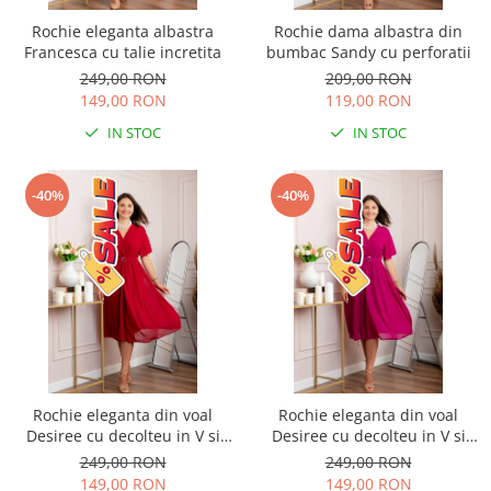
Rochie eleganta albastra
Rochie dama albastra din
Francesca cu talie incretita
bumbac Sandy cu perforatii
249,00 RON
209,00 RON
149,00 RON
119,00 RON
IN STOC
IN STOC
-40%
-40%
Rochie eleganta din voal
Rochie eleganta din voal
Desiree cu decolteu in V si
Desiree cu decolteu in V si
curea - Grena
curea - Fuchsia
249,00 RON
249,00 RON
149,00 RON
149,00 RON