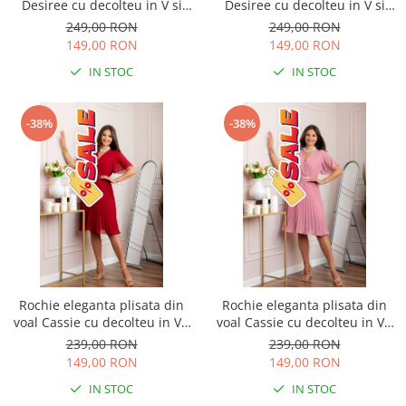
Desiree cu decolteu in V si
Desiree cu decolteu in V si
curea - Turcoaz aqua
curea - Bleumarin
249,00 RON
249,00 RON
149,00 RON
149,00 RON
IN STOC
IN STOC
-38%
-38%
Rochie eleganta plisata din
Rochie eleganta plisata din
voal Cassie cu decolteu in V -
voal Cassie cu decolteu in V -
Grena
Roz
239,00 RON
239,00 RON
149,00 RON
149,00 RON
IN STOC
IN STOC