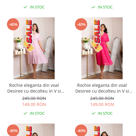
IN STOC
IN STOC
-40%
-40%
Rochie eleganta din voal
Rochie eleganta din voal
Desiree cu decolteu in V si
Desiree cu decolteu in V si
curea - Roz pastel
curea - Ciclam
249,00 RON
249,00 RON
149,00 RON
149,00 RON
IN STOC
IN STOC
-40%
-40%