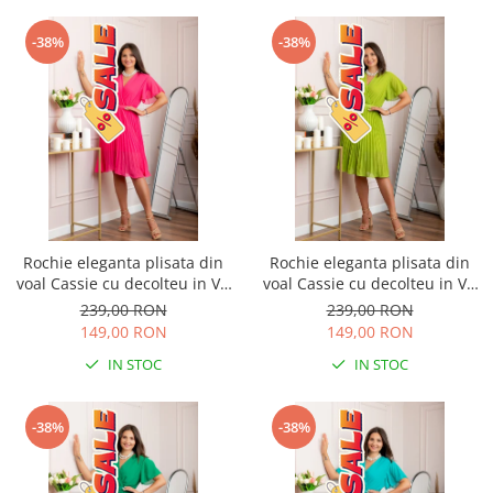
-38%
-38%
Rochie eleganta plisata din
Rochie eleganta plisata din
voal Cassie cu decolteu in V -
voal Cassie cu decolteu in V -
Ciclam
Verde lime
239,00 RON
239,00 RON
149,00 RON
149,00 RON
IN STOC
IN STOC
-38%
-38%