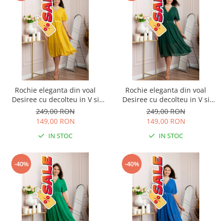
Rochie eleganta din voal
Rochie eleganta din voal
Desiree cu decolteu in V si
Desiree cu decolteu in V si
curea - Galben
curea - Verde
249,00 RON
249,00 RON
149,00 RON
149,00 RON
IN STOC
IN STOC
-40%
-40%