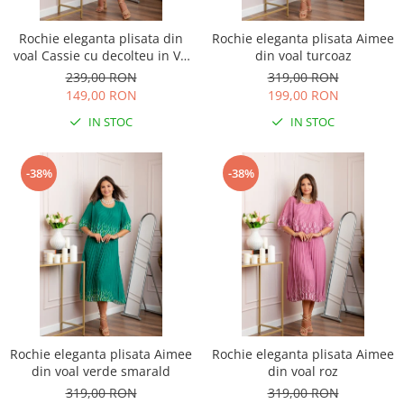
Rochie eleganta plisata din
Rochie eleganta plisata Aimee
voal Cassie cu decolteu in V -
din voal turcoaz
Albastru regal
239,00 RON
319,00 RON
149,00 RON
199,00 RON
IN STOC
IN STOC
-38%
-38%
Rochie eleganta plisata Aimee
Rochie eleganta plisata Aimee
din voal verde smarald
din voal roz
319,00 RON
319,00 RON