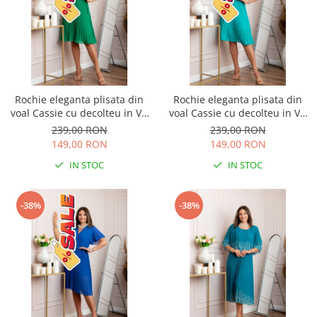
Rochie eleganta plisata din
Rochie eleganta plisata din
voal Cassie cu decolteu in V -
voal Cassie cu decolteu in V -
Verde smarald
Turcoaz aqua
239,00 RON
239,00 RON
149,00 RON
149,00 RON
IN STOC
IN STOC
-38%
-38%