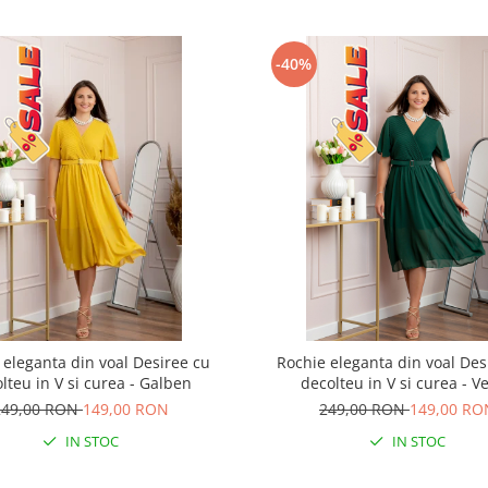
-40%
 eleganta din voal Desiree cu
Rochie eleganta din voal Des
lteu in V si curea - Galben
decolteu in V si curea - V
249,00 RON
149,00 RON
249,00 RON
149,00 RO
IN STOC
IN STOC