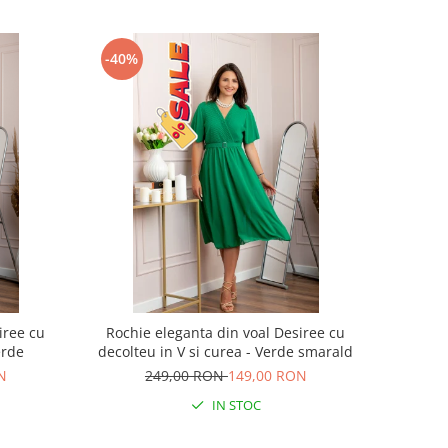
-40%
iree cu
Rochie eleganta din voal Desiree cu
erde
decolteu in V si curea - Verde smarald
N
249,00 RON
149,00 RON
IN STOC