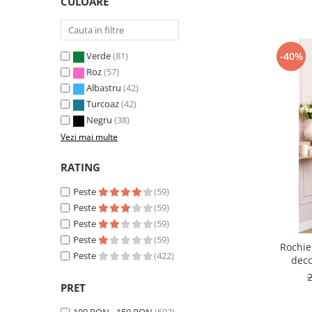
CULOARE
-40%
Verde
(81)
Roz
(57)
Albastru
(42)
Turcoaz
(42)
Negru
(38)
Vezi mai multe
RATING
Peste
(59)
Peste
(59)
Peste
(59)
Peste
(59)
Rochie
Peste
(422)
deco
PRET