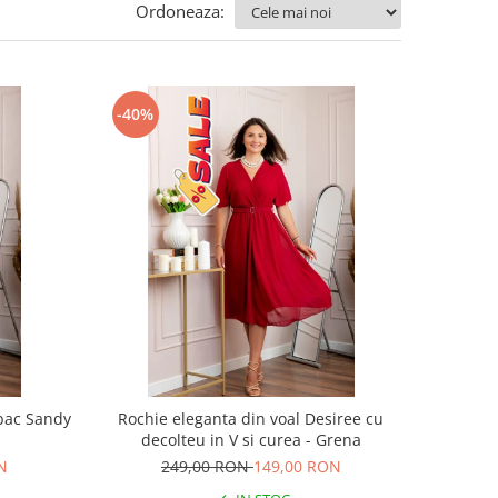
Ordoneaza:
-40%
bac Sandy
Rochie eleganta din voal Desiree cu
decolteu in V si curea - Grena
N
249,00 RON
149,00 RON