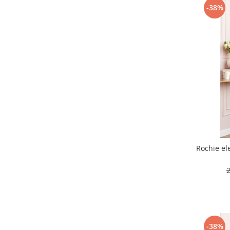
-38%
Rochie el
-38%