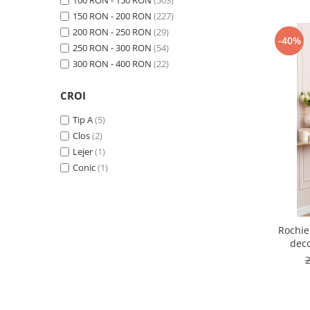
100 RON - 150 RON
(503)
150 RON - 200 RON
(227)
200 RON - 250 RON
(29)
-40%
250 RON - 300 RON
(54)
300 RON - 400 RON
(22)
CROI
Tip A
(5)
Clos
(2)
Lejer
(1)
Conic
(1)
Rochie
deco