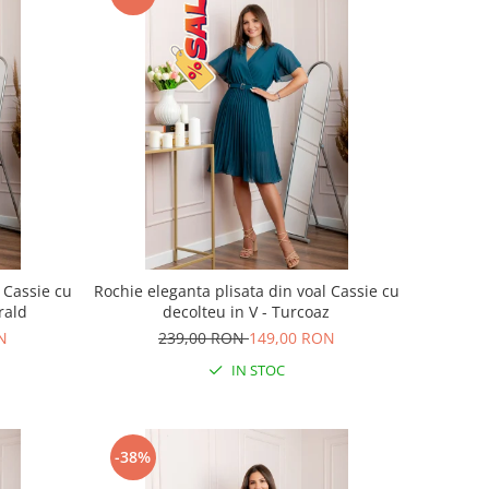
 Cassie cu
Rochie eleganta plisata din voal Cassie cu
rald
decolteu in V - Turcoaz
N
239,00 RON
149,00 RON
IN STOC
-38%