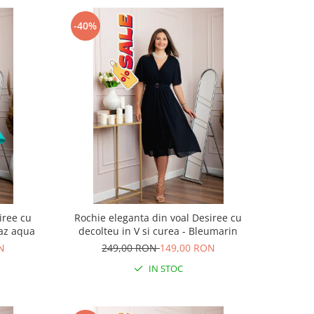
-40%
iree cu
Rochie eleganta din voal Desiree cu
oaz aqua
decolteu in V si curea - Bleumarin
N
249,00 RON
149,00 RON
IN STOC