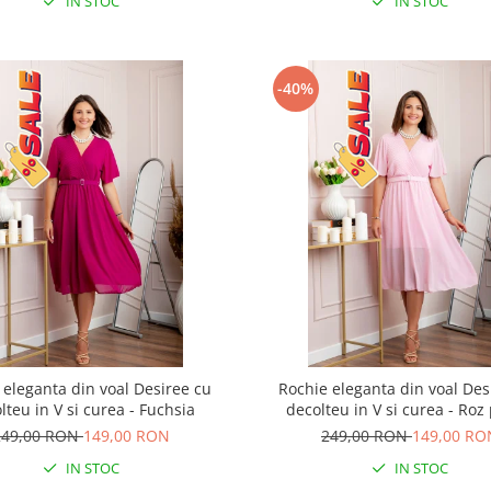
IN STOC
IN STOC
-40%
 eleganta din voal Desiree cu
Rochie eleganta din voal Des
lteu in V si curea - Fuchsia
decolteu in V si curea - Roz
249,00 RON
149,00 RON
249,00 RON
149,00 RO
IN STOC
IN STOC