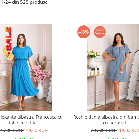
1-
24
din
528
produse
-43%
eleganta albastra Francesca cu
Rochie dama albastra din bum
talie incretita
cu perforatii
249,00 RON
149,00 RON
209,00 RON
119,00 RO