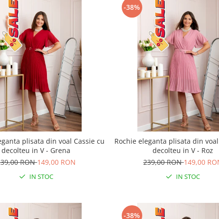
-38%
eganta plisata din voal Cassie cu
Rochie eleganta plisata din voal
decolteu in V - Grena
decolteu in V - Roz
239,00 RON
149,00 RON
239,00 RON
149,00 RO
IN STOC
IN STOC
-38%