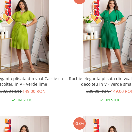
eganta plisata din voal Cassie cu
Rochie eleganta plisata din voal
ecolteu in V - Verde lime
decolteu in V - Verde sma
239,00 RON
149,00 RON
239,00 RON
149,00 RO
IN STOC
IN STOC
-38%