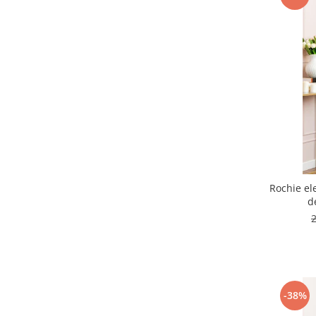
Rochie el
d
-38%