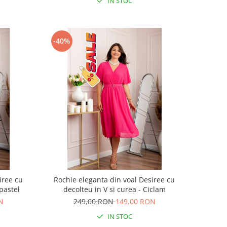
IN STOC
-40%
iree cu
Rochie eleganta din voal Desiree cu
 pastel
decolteu in V si curea - Ciclam
N
249,00 RON
149,00 RON
IN STOC