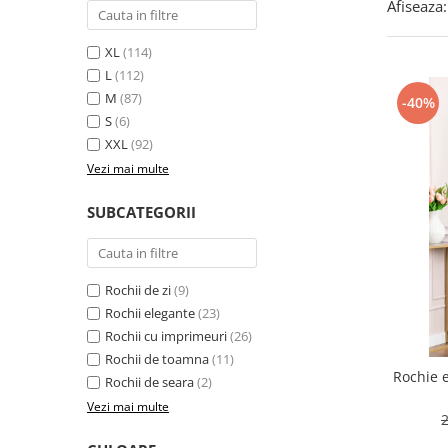
Afiseaza:
XL
(114)
L
(112)
M
(87)
-40%
S
(6)
XXL
(92)
Vezi mai multe
SUBCATEGORII
Rochii de zi
(9)
Rochii elegante
(23)
Rochii cu imprimeuri
(26)
Rochii de toamna
(11)
Rochie 
Rochii de seara
(2)
Vezi mai multe