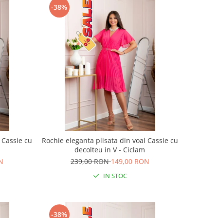
-38%
 Cassie cu
Rochie eleganta plisata din voal Cassie cu
decolteu in V - Ciclam
N
239,00 RON
149,00 RON
IN STOC
-38%