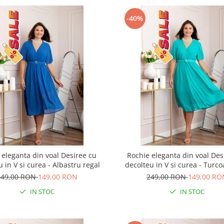
-40%
 eleganta din voal Desiree cu
Rochie eleganta din voal Des
 in V si curea - Albastru regal
decolteu in V si curea - Turc
249,00 RON
149,00 RON
249,00 RON
149,00 RO
IN STOC
IN STOC