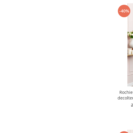
-40%
Rochie
decolteu