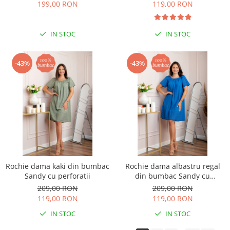
199,00 RON
119,00 RON
IN STOC
IN STOC
-43%
-43%
Rochie dama kaki din bumbac
Rochie dama albastru regal
Sandy cu perforatii
din bumbac Sandy cu
perforatii
209,00 RON
209,00 RON
119,00 RON
119,00 RON
IN STOC
IN STOC