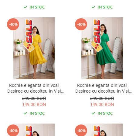
IN STOC
IN STOC
-40%
-40%
Rochie eleganta din voal
Rochie eleganta din voal
Desiree cu decolteu in V si
Desiree cu decolteu in V si
curea - Galben
curea - Verde smarald
249,00 RON
249,00 RON
149,00 RON
149,00 RON
IN STOC
IN STOC
-40%
-40%