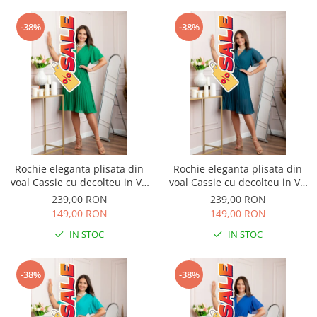
-38%
-38%
Rochie eleganta plisata din
Rochie eleganta plisata din
voal Cassie cu decolteu in V -
voal Cassie cu decolteu in V -
Verde smarald
Turcoaz
239,00 RON
239,00 RON
149,00 RON
149,00 RON
IN STOC
IN STOC
-38%
-38%