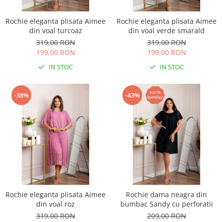
Rochie eleganta plisata Aimee
Rochie eleganta plisata Aimee
din voal turcoaz
din voal verde smarald
319,00 RON
319,00 RON
199,00 RON
199,00 RON
IN STOC
IN STOC
-38%
-43%
Rochie eleganta plisata Aimee
Rochie dama neagra din
din voal roz
bumbac Sandy cu perforatii
319,00 RON
209,00 RON