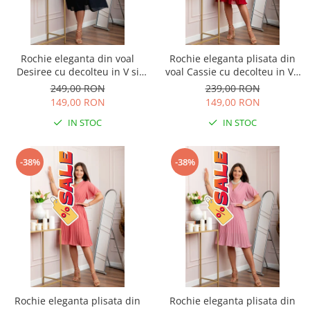
Rochie eleganta din voal
Rochie eleganta plisata din
Desiree cu decolteu in V si
voal Cassie cu decolteu in V -
curea - Bleumarin
Grena
249,00 RON
239,00 RON
149,00 RON
149,00 RON
IN STOC
IN STOC
-38%
-38%
Rochie eleganta plisata din
Rochie eleganta plisata din