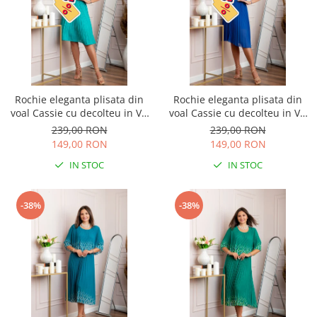
Rochie eleganta plisata din
Rochie eleganta plisata din
voal Cassie cu decolteu in V -
voal Cassie cu decolteu in V -
Turcoaz aqua
Albastru regal
239,00 RON
239,00 RON
149,00 RON
149,00 RON
IN STOC
IN STOC
-38%
-38%