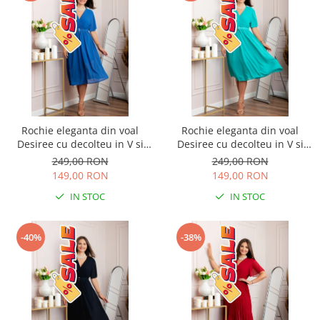
Rochie eleganta din voal
Rochie eleganta din voal
Desiree cu decolteu in V si
Desiree cu decolteu in V si
curea - Albastru regal
curea - Turcoaz aqua
249,00 RON
249,00 RON
149,00 RON
149,00 RON
IN STOC
IN STOC
-40%
-38%