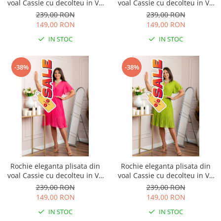
voal Cassie cu decolteu in V -
voal Cassie cu decolteu in V -
Corai
Roz
239,00 RON
239,00 RON
149,00 RON
149,00 RON
IN STOC
IN STOC
-38%
-38%
Rochie eleganta plisata din
Rochie eleganta plisata din
voal Cassie cu decolteu in V -
voal Cassie cu decolteu in V -
Ciclam
Verde lime
239,00 RON
239,00 RON
149,00 RON
149,00 RON
IN STOC
IN STOC