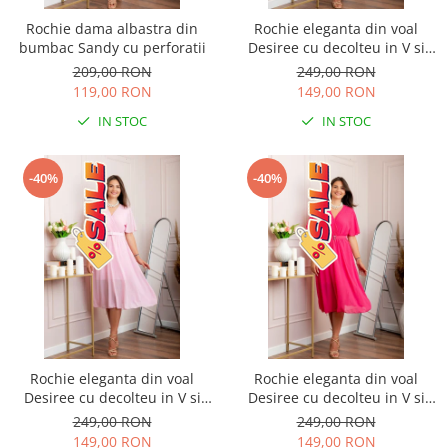
Rochie dama albastra din
Rochie eleganta din voal
bumbac Sandy cu perforatii
Desiree cu decolteu in V si
curea - Grena
209,00 RON
249,00 RON
119,00 RON
149,00 RON
IN STOC
IN STOC
-40%
-40%
Rochie eleganta din voal
Rochie eleganta din voal
Desiree cu decolteu in V si
Desiree cu decolteu in V si
curea - Roz pastel
curea - Ciclam
249,00 RON
249,00 RON
149,00 RON
149,00 RON