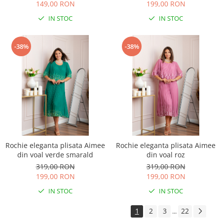
149,00 RON
199,00 RON
IN STOC
IN STOC
-38%
-38%
Rochie eleganta plisata Aimee
Rochie eleganta plisata Aimee
din voal verde smarald
din voal roz
319,00 RON
319,00 RON
199,00 RON
199,00 RON
IN STOC
IN STOC
1
2
3
22
...