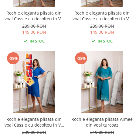
Rochie eleganta plisata din
Rochie eleganta plisata din
voal Cassie cu decolteu in V -
voal Cassie cu decolteu in V -
Turcoaz
Turcoaz aqua
239,00 RON
239,00 RON
149,00 RON
149,00 RON
IN STOC
IN STOC
-38%
-38%
Rochie eleganta plisata din
Rochie eleganta plisata Aimee
voal Cassie cu decolteu in V -
din voal turcoaz
Albastru regal
239,00 RON
319,00 RON