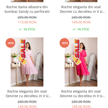
Rochie dama albastra din
Rochie eleganta din voal
bumbac Sandy cu perforatii
Desiree cu decolteu in V si
curea - Grena
209,00 RON
249,00 RON
119,00 RON
149,00 RON
IN STOC
IN STOC
-40%
-40%
Rochie eleganta din voal
Rochie eleganta din voal
Desiree cu decolteu in V si
Desiree cu decolteu in V si
curea - Roz pastel
curea - Ciclam
249,00 RON
249,00 RON
149,00 RON
149,00 RON