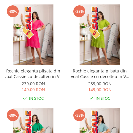
-38%
-38%
Rochie eleganta plisata din
Rochie eleganta plisata din
voal Cassie cu decolteu in V -
voal Cassie cu decolteu in V -
Ciclam
Verde lime
239,00 RON
239,00 RON
149,00 RON
149,00 RON
IN STOC
IN STOC
-38%
-38%