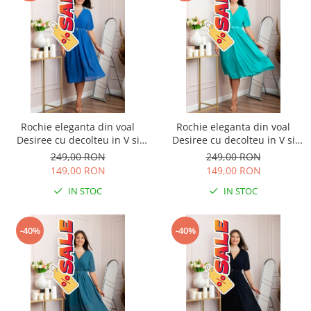
Rochie eleganta din voal
Rochie eleganta din voal
Desiree cu decolteu in V si
Desiree cu decolteu in V si
curea - Albastru regal
curea - Turcoaz aqua
249,00 RON
249,00 RON
149,00 RON
149,00 RON
IN STOC
IN STOC
-40%
-40%