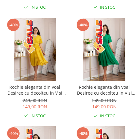
IN STOC
IN STOC
-40%
-40%
Rochie eleganta din voal
Rochie eleganta din voal
Desiree cu decolteu in V si
Desiree cu decolteu in V si
curea - Galben
curea - Verde smarald
249,00 RON
249,00 RON
149,00 RON
149,00 RON
IN STOC
IN STOC
-40%
-40%