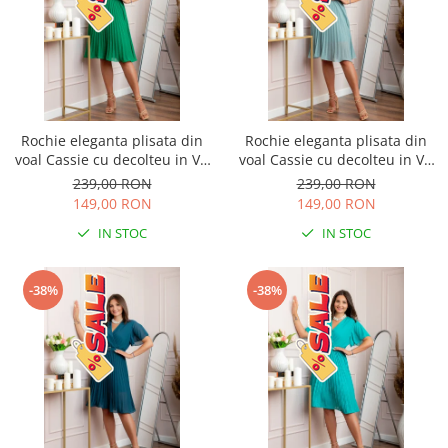
Rochie eleganta plisata din
Rochie eleganta plisata din
voal Cassie cu decolteu in V -
voal Cassie cu decolteu in V -
Verde smarald
Bleu
239,00 RON
239,00 RON
149,00 RON
149,00 RON
IN STOC
IN STOC
-38%
-38%