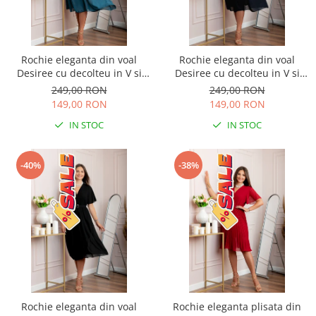
Rochie eleganta din voal
Rochie eleganta din voal
Desiree cu decolteu in V si
Desiree cu decolteu in V si
curea - Turcoaz
curea - Bleumarin
249,00 RON
249,00 RON
149,00 RON
149,00 RON
IN STOC
IN STOC
-40%
-38%
Rochie eleganta din voal
Rochie eleganta plisata din