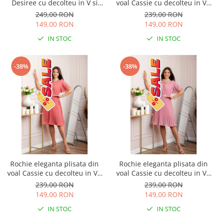
Desiree cu decolteu in V si
voal Cassie cu decolteu in V -
curea - Negru
Grena
249,00 RON
239,00 RON
149,00 RON
149,00 RON
IN STOC
IN STOC
-38%
-38%
Rochie eleganta plisata din
Rochie eleganta plisata din
voal Cassie cu decolteu in V -
voal Cassie cu decolteu in V -
Corai
Roz
239,00 RON
239,00 RON
149,00 RON
149,00 RON
IN STOC
IN STOC