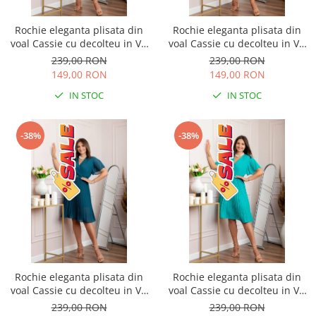
Rochie eleganta plisata din
Rochie eleganta plisata din
voal Cassie cu decolteu in V -
voal Cassie cu decolteu in V -
Verde
Bleu
239,00 RON
239,00 RON
149,00 RON
149,00 RON
IN STOC
IN STOC
-38%
-38%
Rochie eleganta plisata din
Rochie eleganta plisata din
voal Cassie cu decolteu in V -
voal Cassie cu decolteu in V -
Turcoaz
Turcoaz aqua
239,00 RON
239,00 RON