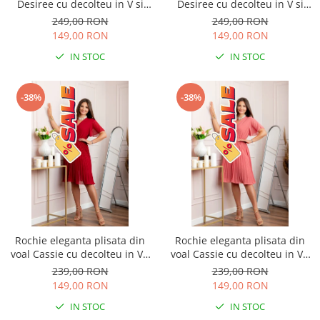
Desiree cu decolteu in V si
Desiree cu decolteu in V si
curea - Bleumarin
curea - Negru
249,00 RON
249,00 RON
149,00 RON
149,00 RON
IN STOC
IN STOC
-38%
-38%
Rochie eleganta plisata din
Rochie eleganta plisata din
voal Cassie cu decolteu in V -
voal Cassie cu decolteu in V -
Grena
Corai
239,00 RON
239,00 RON
149,00 RON
149,00 RON
IN STOC
IN STOC