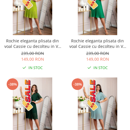
Rochie eleganta plisata din
Rochie eleganta plisata din
voal Cassie cu decolteu in V -
voal Cassie cu decolteu in V -
Verde lime
Verde smarald
239,00 RON
239,00 RON
149,00 RON
149,00 RON
IN STOC
IN STOC
-38%
-38%