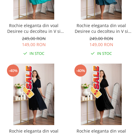
Rochie eleganta din voal
Rochie eleganta din voal
Desiree cu decolteu in V si
Desiree cu decolteu in V si
curea - Turcoaz aqua
curea - Turcoaz
249,00 RON
249,00 RON
149,00 RON
149,00 RON
IN STOC
IN STOC
-40%
-40%
Rochie eleganta din voal
Rochie eleganta din voal