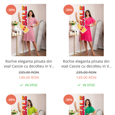
-38%
-38%
Rochie eleganta plisata din
Rochie eleganta plisata din
voal Cassie cu decolteu in V -
voal Cassie cu decolteu in V -
Roz
Ciclam
239,00 RON
239,00 RON
149,00 RON
149,00 RON
IN STOC
IN STOC
-38%
-38%