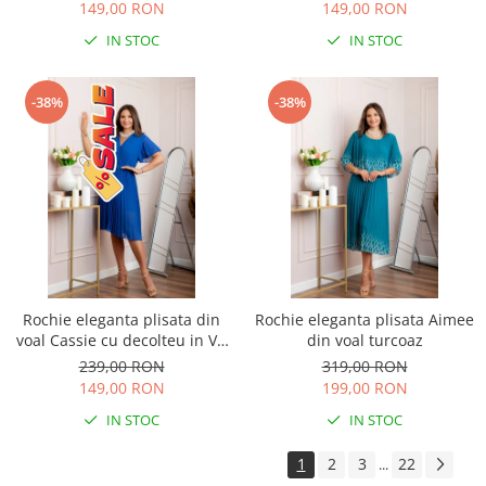
149,00 RON
149,00 RON
IN STOC
IN STOC
-38%
-38%
Rochie eleganta plisata din
Rochie eleganta plisata Aimee
voal Cassie cu decolteu in V -
din voal turcoaz
Albastru regal
239,00 RON
319,00 RON
149,00 RON
199,00 RON
IN STOC
IN STOC
1
2
3
22
...