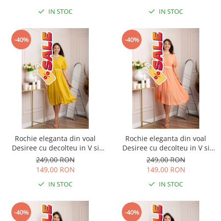
IN STOC
IN STOC
-40%
-40%
Rochie eleganta din voal
Rochie eleganta din voal
Desiree cu decolteu in V si
Desiree cu decolteu in V si
curea - Galben
curea - Piersica
249,00 RON
249,00 RON
149,00 RON
149,00 RON
IN STOC
IN STOC
-40%
-40%