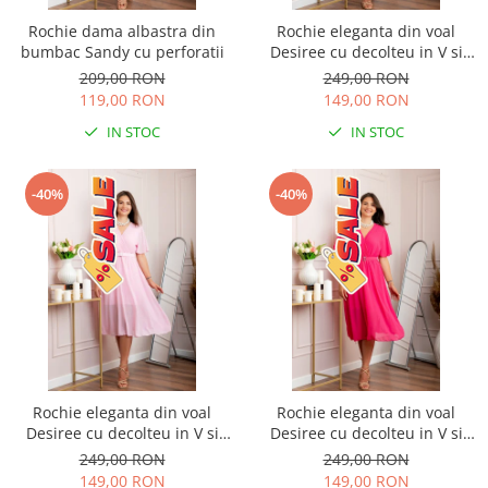
Rochie dama albastra din
Rochie eleganta din voal
bumbac Sandy cu perforatii
Desiree cu decolteu in V si
curea - Grena
209,00 RON
249,00 RON
119,00 RON
149,00 RON
IN STOC
IN STOC
-40%
-40%
Rochie eleganta din voal
Rochie eleganta din voal
Desiree cu decolteu in V si
Desiree cu decolteu in V si
curea - Roz pastel
curea - Ciclam
249,00 RON
249,00 RON
149,00 RON
149,00 RON