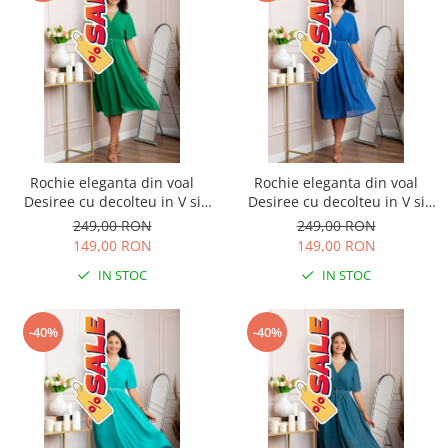
Rochie eleganta din voal
Rochie eleganta din voal
Desiree cu decolteu in V si
Desiree cu decolteu in V si
curea - Verde smarald
curea - Albastru regal
249,00 RON
249,00 RON
149,00 RON
149,00 RON
IN STOC
IN STOC
-40%
-40%