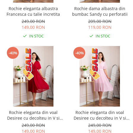
Rochie eleganta albastra
Rochie dama albastra din
Francesca cu talie incretita
bumbac Sandy cu perforatii
249,00 RON
209,00 RON
149,00 RON
119,00 RON
IN STOC
IN STOC
-40%
-40%
Rochie eleganta din voal
Rochie eleganta din voal
Desiree cu decolteu in V si
Desiree cu decolteu in V si
curea - Grena
curea - Roz pastel
249,00 RON
249,00 RON
149,00 RON
149,00 RON