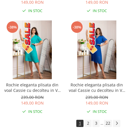
149,00 RON
149,00 RON
IN STOC
IN STOC
-38%
-38%
Rochie eleganta plisata din
Rochie eleganta plisata din
voal Cassie cu decolteu in V -
voal Cassie cu decolteu in V -
Turcoaz aqua
Albastru regal
239,00 RON
239,00 RON
149,00 RON
149,00 RON
IN STOC
IN STOC
1
2
3
22
...