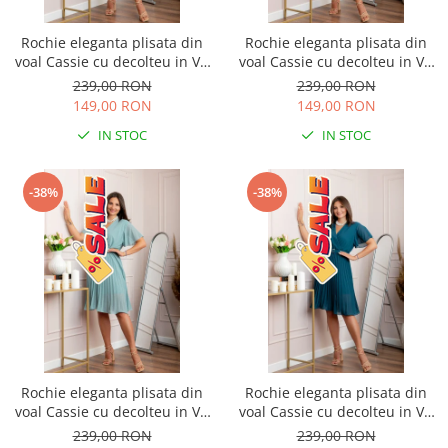
Rochie eleganta plisata din
Rochie eleganta plisata din
voal Cassie cu decolteu in V -
voal Cassie cu decolteu in V -
Verde smarald
Verde
239,00 RON
239,00 RON
149,00 RON
149,00 RON
IN STOC
IN STOC
-38%
-38%
Rochie eleganta plisata din
Rochie eleganta plisata din
voal Cassie cu decolteu in V -
voal Cassie cu decolteu in V -
Bleu
Turcoaz
239,00 RON
239,00 RON