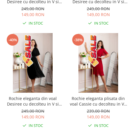
Desiree cu decolteu in V si
Desiree cu decolteu in V si
curea - Turcoaz
curea - Bleumarin
249,00 RON
249,00 RON
149,00 RON
149,00 RON
IN STOC
IN STOC
-40%
-38%
Rochie eleganta din voal
Rochie eleganta plisata din
Desiree cu decolteu in V si
voal Cassie cu decolteu in V -
curea - Negru
Grena
249,00 RON
239,00 RON
149,00 RON
149,00 RON
IN STOC
IN STOC