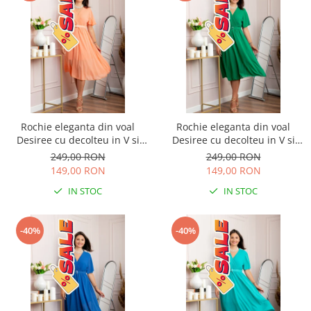
Rochie eleganta din voal
Rochie eleganta din voal
Desiree cu decolteu in V si
Desiree cu decolteu in V si
curea - Piersica
curea - Verde smarald
249,00 RON
249,00 RON
149,00 RON
149,00 RON
IN STOC
IN STOC
-40%
-40%