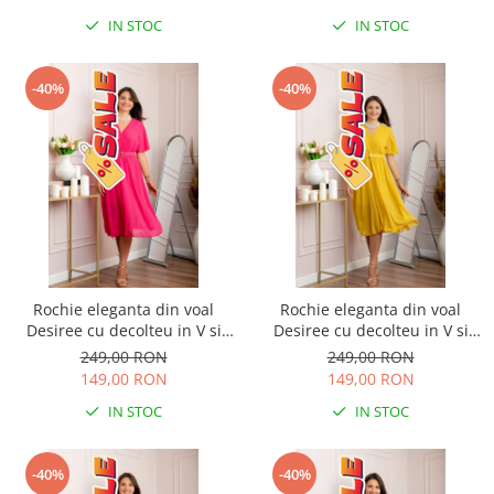
IN STOC
IN STOC
-40%
-40%
Rochie eleganta din voal
Rochie eleganta din voal
Desiree cu decolteu in V si
Desiree cu decolteu in V si
curea - Ciclam
curea - Galben
249,00 RON
249,00 RON
149,00 RON
149,00 RON
IN STOC
IN STOC
-40%
-40%