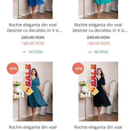
Rochie eleganta din voal
Rochie eleganta din voal
Desiree cu decolteu in V si
Desiree cu decolteu in V si
curea - Albastru regal
curea - Turcoaz aqua
249,00 RON
249,00 RON
149,00 RON
149,00 RON
IN STOC
IN STOC
-40%
-40%
Rochie eleganta din voal
Rochie eleganta din voal