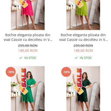
Rochie eleganta plisata din
Rochie eleganta plisata din
voal Cassie cu decolteu in V -
voal Cassie cu decolteu in V -
Ciclam
Verde lime
239,00 RON
239,00 RON
149,00 RON
149,00 RON
IN STOC
IN STOC
-38%
-38%