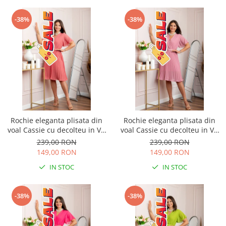
-38%
-38%
Rochie eleganta plisata din
Rochie eleganta plisata din
voal Cassie cu decolteu in V -
voal Cassie cu decolteu in V -
Corai
Roz
239,00 RON
239,00 RON
149,00 RON
149,00 RON
IN STOC
IN STOC
-38%
-38%