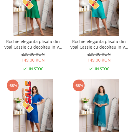
Rochie eleganta plisata din
Rochie eleganta plisata din
voal Cassie cu decolteu in V -
voal Cassie cu decolteu in V -
Verde smarald
Turcoaz aqua
239,00 RON
239,00 RON
149,00 RON
149,00 RON
IN STOC
IN STOC
-38%
-38%