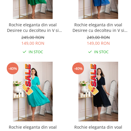
Rochie eleganta din voal
Rochie eleganta din voal
Desiree cu decolteu in V si
Desiree cu decolteu in V si
curea - Verde smarald
curea - Albastru regal
249,00 RON
249,00 RON
149,00 RON
149,00 RON
IN STOC
IN STOC
-40%
-40%
Rochie eleganta din voal
Rochie eleganta din voal