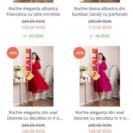
Rochie eleganta albastra
Rochie dama albastra din
Francesca cu talie incretita
bumbac Sandy cu perforatii
249,00 RON
209,00 RON
149,00 RON
119,00 RON
IN STOC
IN STOC
-40%
-40%
Rochie eleganta din voal
Rochie eleganta din voal
Desiree cu decolteu in V si
Desiree cu decolteu in V si
curea - Grena
curea - Fuchsia
249,00 RON
249,00 RON
149,00 RON
149,00 RON