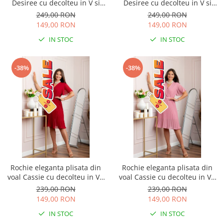
Desiree cu decolteu in V si
Desiree cu decolteu in V si
curea - Turcoaz aqua
curea - Bleumarin
249,00 RON
249,00 RON
149,00 RON
149,00 RON
IN STOC
IN STOC
-38%
-38%
Rochie eleganta plisata din
Rochie eleganta plisata din
voal Cassie cu decolteu in V -
voal Cassie cu decolteu in V -
Grena
Roz
239,00 RON
239,00 RON
149,00 RON
149,00 RON
IN STOC
IN STOC