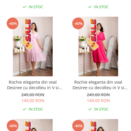
IN STOC
IN STOC
-40%
-40%
Rochie eleganta din voal
Rochie eleganta din voal
Desiree cu decolteu in V si
Desiree cu decolteu in V si
curea - Roz pastel
curea - Ciclam
249,00 RON
249,00 RON
149,00 RON
149,00 RON
IN STOC
IN STOC
-40%
-40%