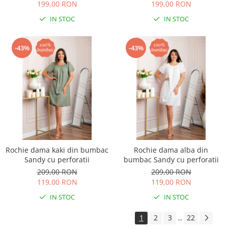
199,00 RON
199,00 RON
IN STOC
IN STOC
-43%
-43%
Rochie dama kaki din bumbac
Rochie dama alba din
Sandy cu perforatii
bumbac Sandy cu perforatii
209,00 RON
209,00 RON
119,00 RON
119,00 RON
IN STOC
IN STOC
1
2
3
22
...