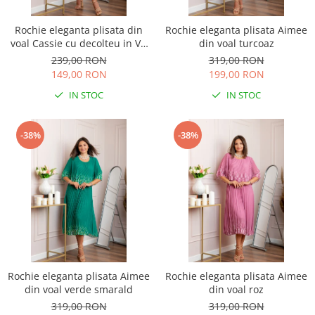
Rochie eleganta plisata din
Rochie eleganta plisata Aimee
voal Cassie cu decolteu in V -
din voal turcoaz
Albastru regal
239,00 RON
319,00 RON
149,00 RON
199,00 RON
IN STOC
IN STOC
-38%
-38%
Rochie eleganta plisata Aimee
Rochie eleganta plisata Aimee
din voal verde smarald
din voal roz
319,00 RON
319,00 RON