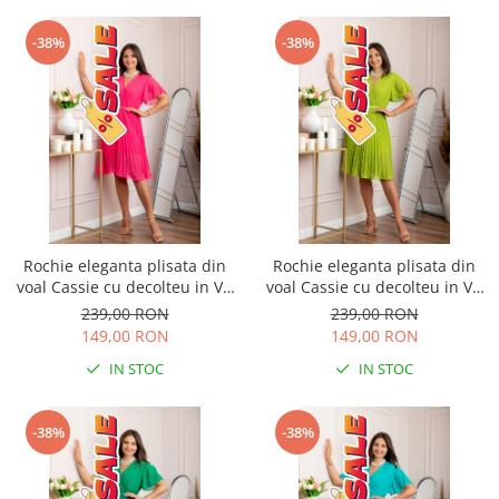
-38%
-38%
Rochie eleganta plisata din
Rochie eleganta plisata din
voal Cassie cu decolteu in V -
voal Cassie cu decolteu in V -
Ciclam
Verde lime
239,00 RON
239,00 RON
149,00 RON
149,00 RON
IN STOC
IN STOC
-38%
-38%