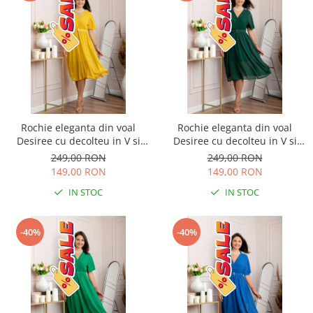
Rochie eleganta din voal
Rochie eleganta din voal
Desiree cu decolteu in V si
Desiree cu decolteu in V si
curea - Galben
curea - Verde
249,00 RON
249,00 RON
149,00 RON
149,00 RON
IN STOC
IN STOC
-40%
-40%