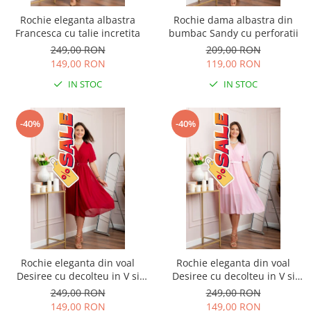
Rochie eleganta albastra
Rochie dama albastra din
Francesca cu talie incretita
bumbac Sandy cu perforatii
249,00 RON
209,00 RON
149,00 RON
119,00 RON
IN STOC
IN STOC
-40%
-40%
Rochie eleganta din voal
Rochie eleganta din voal
Desiree cu decolteu in V si
Desiree cu decolteu in V si
curea - Grena
curea - Roz pastel
249,00 RON
249,00 RON
149,00 RON
149,00 RON