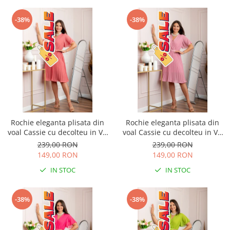
-38%
-38%
Rochie eleganta plisata din
Rochie eleganta plisata din
voal Cassie cu decolteu in V -
voal Cassie cu decolteu in V -
Corai
Roz
239,00 RON
239,00 RON
149,00 RON
149,00 RON
IN STOC
IN STOC
-38%
-38%