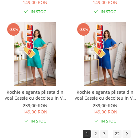
149,00 RON
149,00 RON
IN STOC
IN STOC
-38%
-38%
Rochie eleganta plisata din
Rochie eleganta plisata din
voal Cassie cu decolteu in V -
voal Cassie cu decolteu in V -
Turcoaz aqua
Albastru regal
239,00 RON
239,00 RON
149,00 RON
149,00 RON
IN STOC
IN STOC
1
2
3
22
...