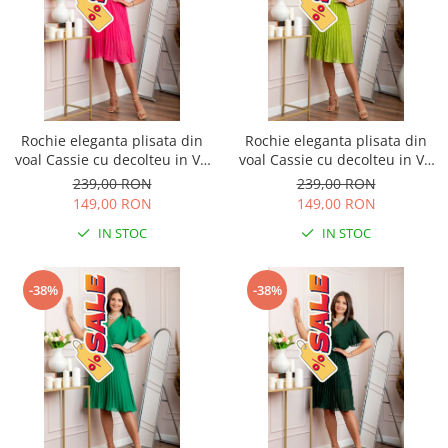
Rochie eleganta plisata din
Rochie eleganta plisata din
voal Cassie cu decolteu in V -
voal Cassie cu decolteu in V -
Ciclam
Verde lime
239,00 RON
239,00 RON
149,00 RON
149,00 RON
IN STOC
IN STOC
-38%
-38%