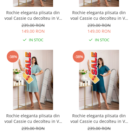
Rochie eleganta plisata din
Rochie eleganta plisata din
voal Cassie cu decolteu in V -
voal Cassie cu decolteu in V -
Verde smarald
Verde
239,00 RON
239,00 RON
149,00 RON
149,00 RON
IN STOC
IN STOC
-38%
-38%
Rochie eleganta plisata din
Rochie eleganta plisata din
voal Cassie cu decolteu in V -
voal Cassie cu decolteu in V -
Bleu
Turcoaz
239,00 RON
239,00 RON