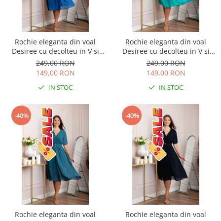
Rochie eleganta din voal
Rochie eleganta din voal
Desiree cu decolteu in V si
Desiree cu decolteu in V si
curea - Albastru regal
curea - Turcoaz aqua
249,00 RON
249,00 RON
149,00 RON
149,00 RON
IN STOC
IN STOC
-40%
-40%
Rochie eleganta din voal
Rochie eleganta din voal