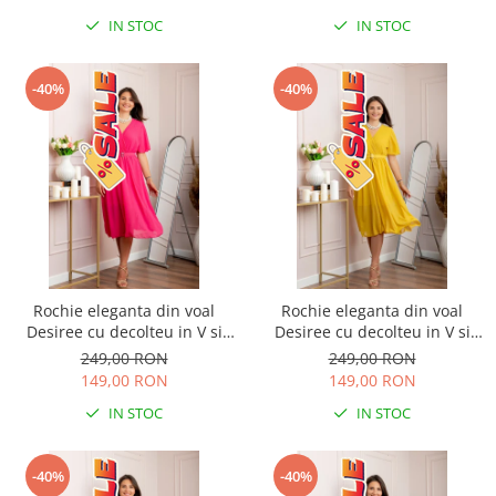
IN STOC
IN STOC
-40%
-40%
Rochie eleganta din voal
Rochie eleganta din voal
Desiree cu decolteu in V si
Desiree cu decolteu in V si
curea - Ciclam
curea - Galben
249,00 RON
249,00 RON
149,00 RON
149,00 RON
IN STOC
IN STOC
-40%
-40%