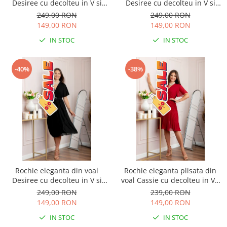
Desiree cu decolteu in V si
Desiree cu decolteu in V si
curea - Turcoaz
curea - Bleumarin
249,00 RON
249,00 RON
149,00 RON
149,00 RON
IN STOC
IN STOC
-40%
-38%
Rochie eleganta din voal
Rochie eleganta plisata din
Desiree cu decolteu in V si
voal Cassie cu decolteu in V -
curea - Negru
Grena
249,00 RON
239,00 RON
149,00 RON
149,00 RON
IN STOC
IN STOC