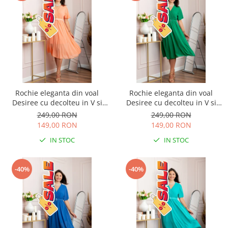
Rochie eleganta din voal
Rochie eleganta din voal
Desiree cu decolteu in V si
Desiree cu decolteu in V si
curea - Piersica
curea - Verde smarald
249,00 RON
249,00 RON
149,00 RON
149,00 RON
IN STOC
IN STOC
-40%
-40%