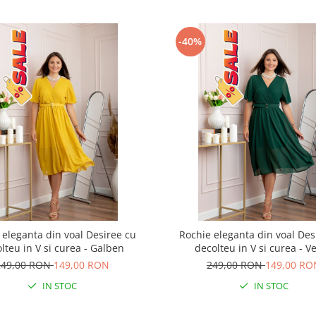
-40%
 eleganta din voal Desiree cu
Rochie eleganta din voal Des
lteu in V si curea - Galben
decolteu in V si curea - V
249,00 RON
149,00 RON
249,00 RON
149,00 RO
IN STOC
IN STOC