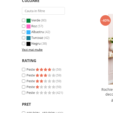
CULOARE
-40%
Verde
(80)
Roz
(57)
Albastru
(42)
Turcoaz
(42)
Negru
(38)
Vezi mai multe
RATING
Peste
(59)
Peste
(59)
Peste
(59)
Peste
(59)
Rochie
Peste
(421)
deco
PRET