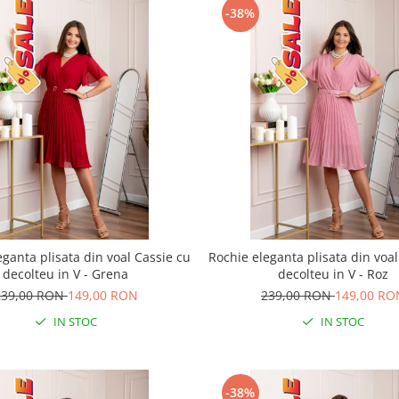
-38%
eganta plisata din voal Cassie cu
Rochie eleganta plisata din voal
decolteu in V - Grena
decolteu in V - Roz
239,00 RON
149,00 RON
239,00 RON
149,00 RO
IN STOC
IN STOC
-38%