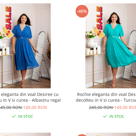
-40%
 eleganta din voal Desiree cu
Rochie eleganta din voal Des
 in V si curea - Albastru regal
decolteu in V si curea - Turc
249,00 RON
149,00 RON
249,00 RON
149,00 RO
IN STOC
IN STOC