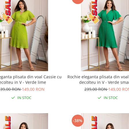
eganta plisata din voal Cassie cu
Rochie eleganta plisata din voal
ecolteu in V - Verde lime
decolteu in V - Verde sma
239,00 RON
149,00 RON
239,00 RON
149,00 RO
IN STOC
IN STOC
-38%