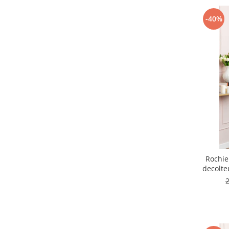
-40%
Rochie
decolteu