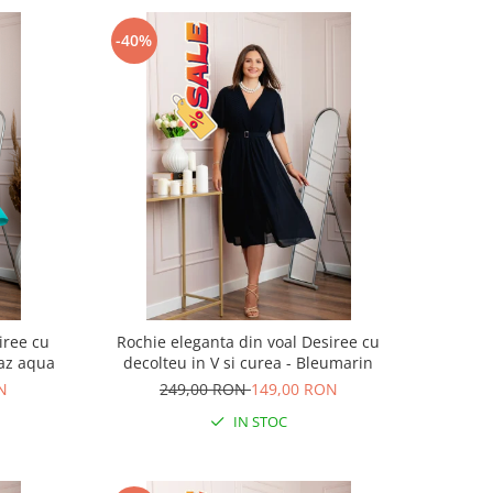
-40%
iree cu
Rochie eleganta din voal Desiree cu
oaz aqua
decolteu in V si curea - Bleumarin
N
249,00 RON
149,00 RON
IN STOC