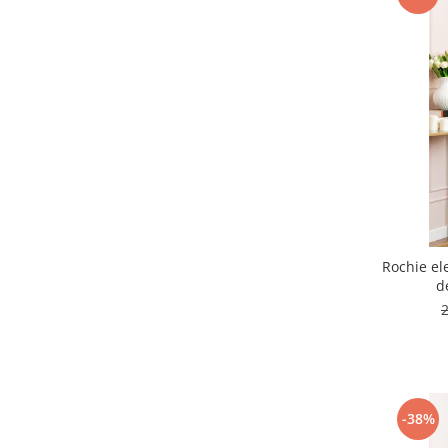
Rochie el
d
-38%