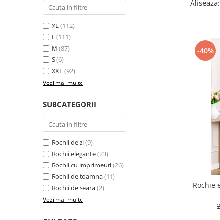
Afiseaza:
XL
(112)
L
(111)
M
(87)
-40%
S
(6)
XXL
(92)
Vezi mai multe
SUBCATEGORII
Rochii de zi
(9)
Rochii elegante
(23)
Rochii cu imprimeuri
(26)
Rochii de toamna
(11)
Rochie 
Rochii de seara
(2)
Vezi mai multe