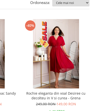
Ordoneaza:
-40%
bac Sandy
Rochie eleganta din voal Desiree cu
decolteu in V si curea - Grena
N
249,00 RON
149,00 RON