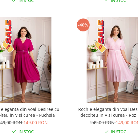
IN STOC
IN STOC
-40%
 eleganta din voal Desiree cu
Rochie eleganta din voal Des
lteu in V si curea - Fuchsia
decolteu in V si curea - Roz
249,00 RON
149,00 RON
249,00 RON
149,00 RO
IN STOC
IN STOC