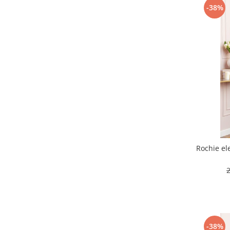
-38%
Rochie el
-38%