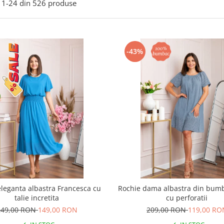
1-
24
din
526
produse
-43%
eleganta albastra Francesca cu
Rochie dama albastra din bum
talie incretita
cu perforatii
249,00 RON
149,00 RON
209,00 RON
119,00 RO