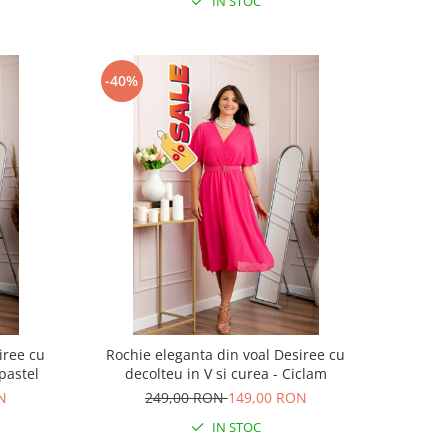
IN STOC
-40%
iree cu
Rochie eleganta din voal Desiree cu
 pastel
decolteu in V si curea - Ciclam
N
249,00 RON
149,00 RON
IN STOC