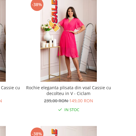
-38%
 Cassie cu
Rochie eleganta plisata din voal Cassie cu
decolteu in V - Ciclam
N
239,00 RON
149,00 RON
IN STOC
-38%