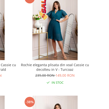
 Cassie cu
Rochie eleganta plisata din voal Cassie cu
rald
decolteu in V - Turcoaz
N
239,00 RON
149,00 RON
IN STOC
-38%