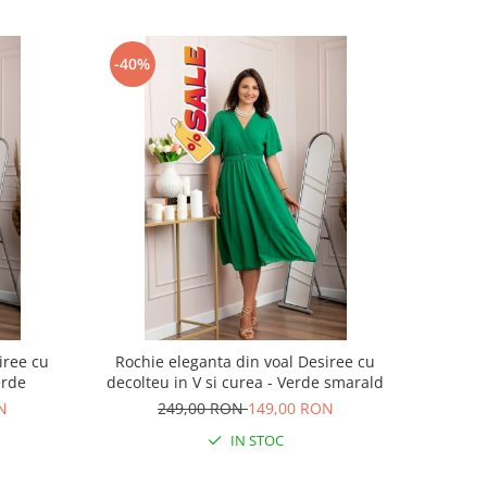
-40%
iree cu
Rochie eleganta din voal Desiree cu
erde
decolteu in V si curea - Verde smarald
N
249,00 RON
149,00 RON
IN STOC