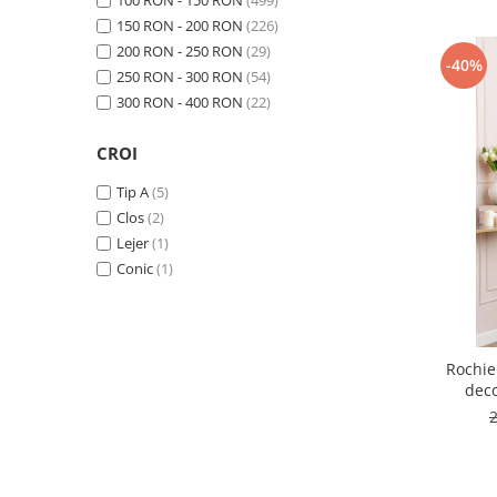
100 RON - 150 RON
(499)
150 RON - 200 RON
(226)
200 RON - 250 RON
(29)
-40%
250 RON - 300 RON
(54)
300 RON - 400 RON
(22)
CROI
Tip A
(5)
Clos
(2)
Lejer
(1)
Conic
(1)
Rochie
deco