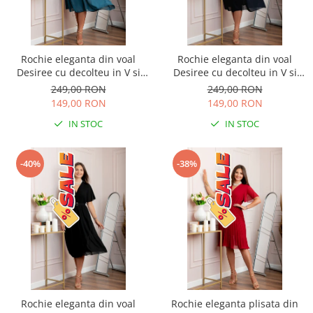
Rochie eleganta din voal
Rochie eleganta din voal
Desiree cu decolteu in V si
Desiree cu decolteu in V si
curea - Turcoaz
curea - Bleumarin
249,00 RON
249,00 RON
149,00 RON
149,00 RON
IN STOC
IN STOC
-40%
-38%
Rochie eleganta din voal
Rochie eleganta plisata din