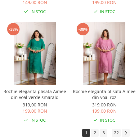
149,00 RON
199,00 RON
IN STOC
IN STOC
-38%
-38%
Rochie eleganta plisata Aimee
Rochie eleganta plisata Aimee
din voal verde smarald
din voal roz
319,00 RON
319,00 RON
199,00 RON
199,00 RON
IN STOC
IN STOC
1
2
3
22
...