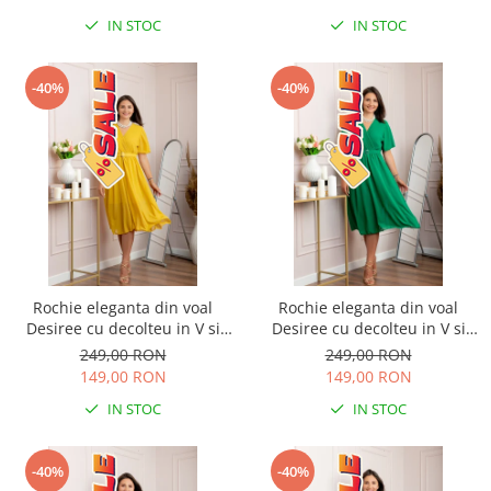
IN STOC
IN STOC
-40%
-40%
Rochie eleganta din voal
Rochie eleganta din voal
Desiree cu decolteu in V si
Desiree cu decolteu in V si
curea - Galben
curea - Verde smarald
249,00 RON
249,00 RON
149,00 RON
149,00 RON
IN STOC
IN STOC
-40%
-40%