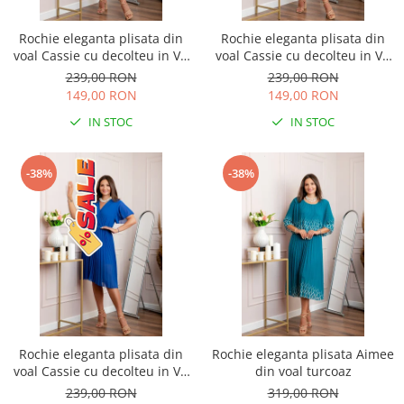
Rochie eleganta plisata din
Rochie eleganta plisata din
voal Cassie cu decolteu in V -
voal Cassie cu decolteu in V -
Turcoaz
Turcoaz aqua
239,00 RON
239,00 RON
149,00 RON
149,00 RON
IN STOC
IN STOC
-38%
-38%
Rochie eleganta plisata din
Rochie eleganta plisata Aimee
voal Cassie cu decolteu in V -
din voal turcoaz
Albastru regal
239,00 RON
319,00 RON