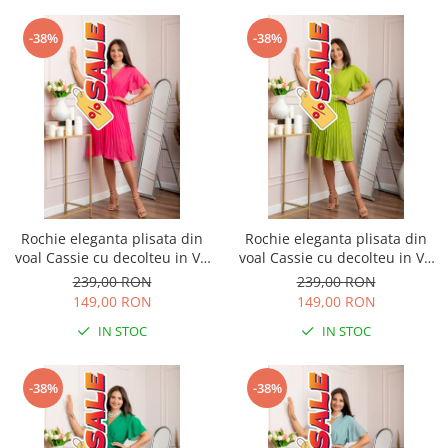
-38%
-38%
Rochie eleganta plisata din
Rochie eleganta plisata din
voal Cassie cu decolteu in V -
voal Cassie cu decolteu in V -
Ciclam
Verde lime
239,00 RON
239,00 RON
149,00 RON
149,00 RON
IN STOC
IN STOC
-38%
-38%