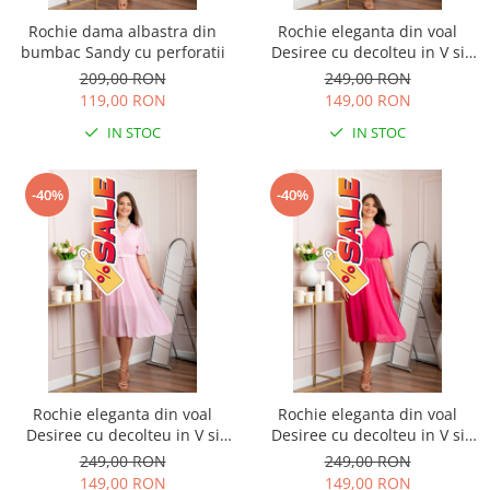
Rochie dama albastra din
Rochie eleganta din voal
bumbac Sandy cu perforatii
Desiree cu decolteu in V si
curea - Grena
209,00 RON
249,00 RON
119,00 RON
149,00 RON
IN STOC
IN STOC
-40%
-40%
Rochie eleganta din voal
Rochie eleganta din voal
Desiree cu decolteu in V si
Desiree cu decolteu in V si
curea - Roz pastel
curea - Ciclam
249,00 RON
249,00 RON
149,00 RON
149,00 RON