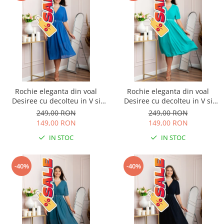
Rochie eleganta din voal
Rochie eleganta din voal
Desiree cu decolteu in V si
Desiree cu decolteu in V si
curea - Albastru regal
curea - Turcoaz aqua
249,00 RON
249,00 RON
149,00 RON
149,00 RON
IN STOC
IN STOC
-40%
-40%