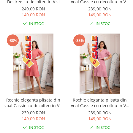
Desiree cu decolteu in V si
voal Cassie cu decolteu in V -
curea - Negru
Grena
249,00 RON
239,00 RON
149,00 RON
149,00 RON
IN STOC
IN STOC
-38%
-38%
Rochie eleganta plisata din
Rochie eleganta plisata din
voal Cassie cu decolteu in V -
voal Cassie cu decolteu in V -
Corai
Roz
239,00 RON
239,00 RON
149,00 RON
149,00 RON
IN STOC
IN STOC