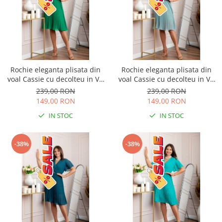
Rochie eleganta plisata din
Rochie eleganta plisata din
voal Cassie cu decolteu in V -
voal Cassie cu decolteu in V -
Verde smarald
Bleu
239,00 RON
239,00 RON
149,00 RON
149,00 RON
IN STOC
IN STOC
-38%
-38%