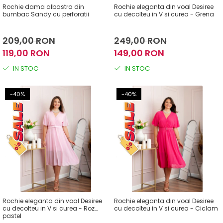
Rochie dama albastra din
Rochie eleganta din voal Desiree
bumbac Sandy cu perforatii
cu decolteu in V si curea - Grena
209,00 RON
249,00 RON
119,00 RON
149,00 RON
IN STOC
IN STOC
-40%
-40%
Rochie eleganta din voal Desiree
Rochie eleganta din voal Desiree
cu decolteu in V si curea - Roz
cu decolteu in V si curea - Ciclam
pastel