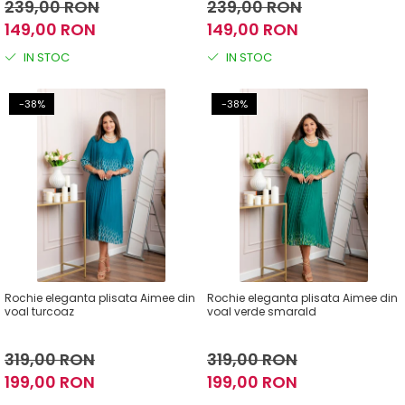
239,00 RON
239,00 RON
149,00 RON
149,00 RON
IN STOC
IN STOC
-38%
-38%
Rochie eleganta plisata Aimee din
Rochie eleganta plisata Aimee din
voal turcoaz
voal verde smarald
319,00 RON
319,00 RON
199,00 RON
199,00 RON