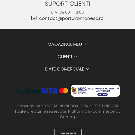
SUPORT CLIENTI
L-V: 09:00 - 18:00
contact@portulromanesc.ro
MAGAZINUL MEU
CLIENTI
DATE COMERCIALE
Copyright © 2022 FASHIONLOOK CONCEPT STORE SRL
Toate drepturile rezervate:
Platforma E-commerce by
Gomag