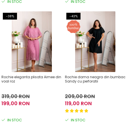
IN STOC
IN STOC
-38%
-43%
Rochie eleganta plisata Aimee din
Rochie dama neagra din bumbac
voal roz
Sandy cu perforatii
319,00 RON
209,00 RON
199,00 RON
119,00 RON
IN STOC
IN STOC