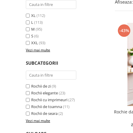
Afiseaza:
XL
(112)
L
(113)
M
(95)
-43%
S
(6)
XXL
(93)
Vezi mai multe
SUBCATEGORII
Rochii de zi
(9)
Rochii elegante
(23)
Rochii cu imprimeuri
(27)
Rochii de toamna
(11)
Rochie d
Rochii de seara
(2)
Vezi mai multe