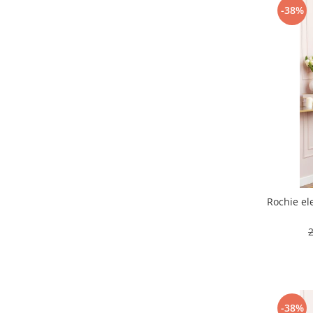
-38%
Rochie el
-38%