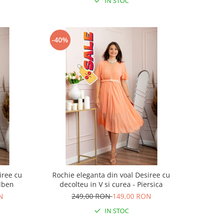
IN STOC
-40%
iree cu
Rochie eleganta din voal Desiree cu
alben
decolteu in V si curea - Piersica
N
249,00 RON
149,00 RON
IN STOC