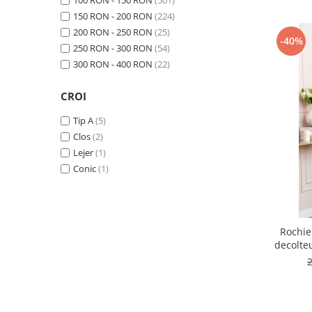
100 RON - 150 RON
(501)
150 RON - 200 RON
(224)
200 RON - 250 RON
(25)
-40%
250 RON - 300 RON
(54)
300 RON - 400 RON
(22)
CROI
Tip A
(5)
Clos
(2)
Lejer
(1)
Conic
(1)
Rochie
decolte