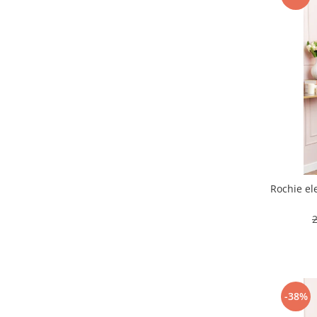
Rochie el
-38%