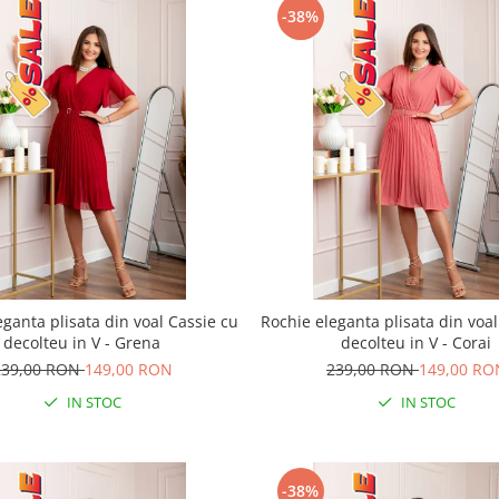
-38%
eganta plisata din voal Cassie cu
Rochie eleganta plisata din voal
decolteu in V - Grena
decolteu in V - Corai
239,00 RON
149,00 RON
239,00 RON
149,00 RO
IN STOC
IN STOC
-38%