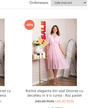
Ordoneaza:
-40%
iree cu
Rochie eleganta din voal Desiree cu
rena
decolteu in V si curea - Roz pastel
N
249,00 RON
149,00 RON