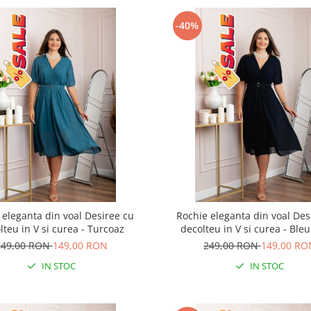
-40%
 eleganta din voal Desiree cu
Rochie eleganta din voal Des
lteu in V si curea - Turcoaz
decolteu in V si curea - Ble
249,00 RON
149,00 RON
249,00 RON
149,00 RO
IN STOC
IN STOC