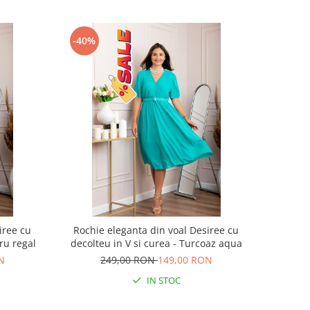
-40%
iree cu
Rochie eleganta din voal Desiree cu
tru regal
decolteu in V si curea - Turcoaz aqua
N
249,00 RON
149,00 RON
IN STOC