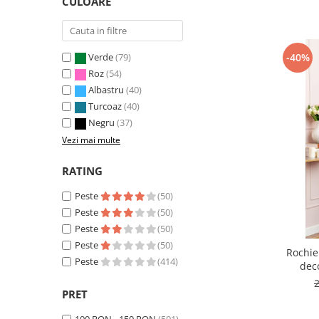
CULOARE
-40%
Verde
(79)
Roz
(54)
Albastru
(40)
Turcoaz
(40)
Negru
(37)
Vezi mai multe
RATING
Peste
(50)
Peste
(50)
Peste
(50)
Peste
(50)
Rochie
Peste
(414)
deco
PRET