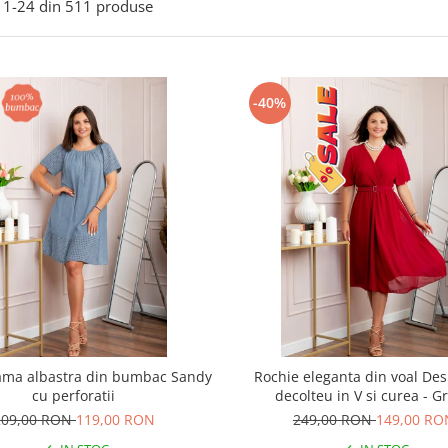
1-
24
din
511
produse
-40%
ama albastra din bumbac Sandy
Rochie eleganta din voal Des
cu perforatii
decolteu in V si curea - G
209,00 RON
119,00 RON
249,00 RON
149,00 RO