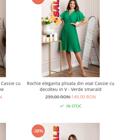
 Cassie cu
Rochie eleganta plisata din voal Cassie cu
me
decolteu in V - Verde smarald
N
239,00 RON
149,00 RON
IN STOC
-38%