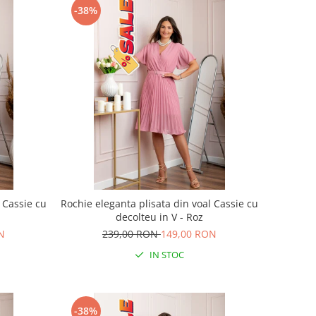
-38%
 Cassie cu
Rochie eleganta plisata din voal Cassie cu
decolteu in V - Roz
N
239,00 RON
149,00 RON
IN STOC
-38%