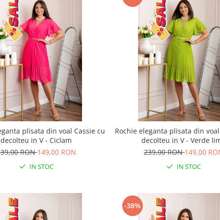
eganta plisata din voal Cassie cu
Rochie eleganta plisata din voal
decolteu in V - Ciclam
decolteu in V - Verde li
239,00 RON
149,00 RON
239,00 RON
149,00 RO
IN STOC
IN STOC
-38%