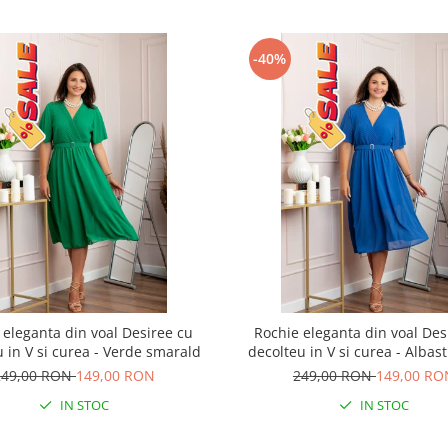
-40%
 eleganta din voal Desiree cu
Rochie eleganta din voal Des
u in V si curea - Verde smarald
decolteu in V si curea - Albas
249,00 RON
149,00 RON
249,00 RON
149,00 RO
IN STOC
IN STOC