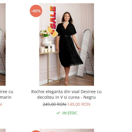
-40%
iree cu
Rochie eleganta din voal Desiree cu
umarin
decolteu in V si curea - Negru
N
249,00 RON
149,00 RON
IN STOC