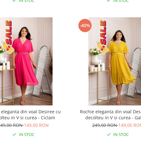
IN STOC
IN STOC
-40%
 eleganta din voal Desiree cu
Rochie eleganta din voal Des
lteu in V si curea - Ciclam
decolteu in V si curea - G
249,00 RON
149,00 RON
249,00 RON
149,00 RO
IN STOC
IN STOC