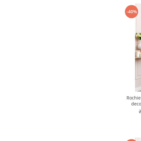
-40%
Rochie
deco