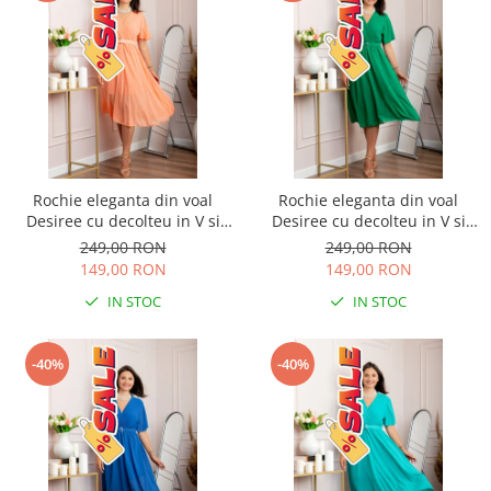
Rochie eleganta din voal
Rochie eleganta din voal
Desiree cu decolteu in V si
Desiree cu decolteu in V si
curea - Piersica
curea - Verde smarald
249,00 RON
249,00 RON
149,00 RON
149,00 RON
IN STOC
IN STOC
-40%
-40%