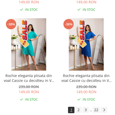
149,00 RON
149,00 RON
IN STOC
IN STOC
-38%
-38%
Rochie eleganta plisata din
Rochie eleganta plisata din
voal Cassie cu decolteu in V -
voal Cassie cu decolteu in V -
Turcoaz aqua
Albastru regal
239,00 RON
239,00 RON
149,00 RON
149,00 RON
IN STOC
IN STOC
1
2
3
22
...