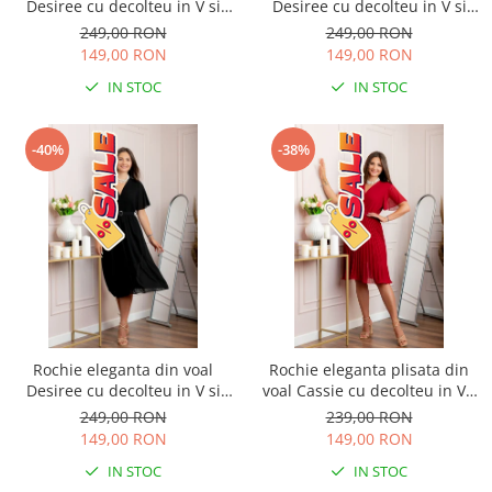
Desiree cu decolteu in V si
Desiree cu decolteu in V si
curea - Turcoaz
curea - Bleumarin
249,00 RON
249,00 RON
149,00 RON
149,00 RON
IN STOC
IN STOC
-40%
-38%
Rochie eleganta din voal
Rochie eleganta plisata din
Desiree cu decolteu in V si
voal Cassie cu decolteu in V -
curea - Negru
Grena
249,00 RON
239,00 RON
149,00 RON
149,00 RON
IN STOC
IN STOC