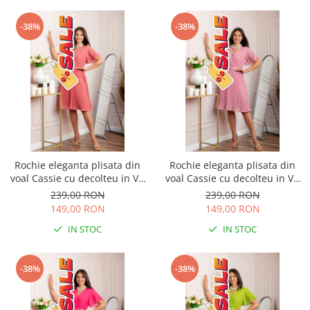
-38%
-38%
Rochie eleganta plisata din
Rochie eleganta plisata din
voal Cassie cu decolteu in V -
voal Cassie cu decolteu in V -
Corai
Roz
239,00 RON
239,00 RON
149,00 RON
149,00 RON
IN STOC
IN STOC
-38%
-38%