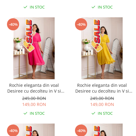
IN STOC
IN STOC
-40%
-40%
Rochie eleganta din voal
Rochie eleganta din voal
Desiree cu decolteu in V si
Desiree cu decolteu in V si
curea - Ciclam
curea - Galben
249,00 RON
249,00 RON
149,00 RON
149,00 RON
IN STOC
IN STOC
-40%
-40%