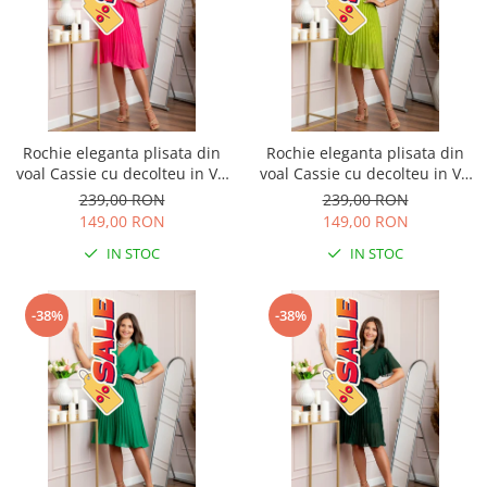
Rochie eleganta plisata din
Rochie eleganta plisata din
voal Cassie cu decolteu in V -
voal Cassie cu decolteu in V -
Ciclam
Verde lime
239,00 RON
239,00 RON
149,00 RON
149,00 RON
IN STOC
IN STOC
-38%
-38%