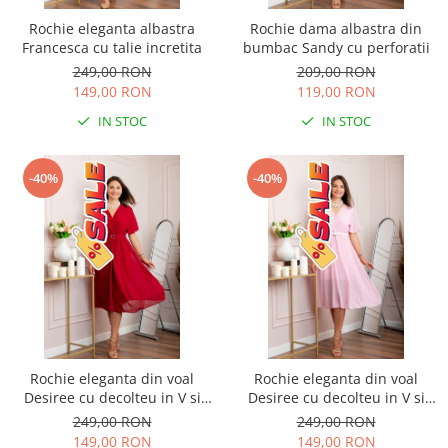
Rochie eleganta albastra
Rochie dama albastra din
Francesca cu talie incretita
bumbac Sandy cu perforatii
249,00 RON
209,00 RON
149,00 RON
119,00 RON
IN STOC
IN STOC
-40%
-40%
Rochie eleganta din voal
Rochie eleganta din voal
Desiree cu decolteu in V si
Desiree cu decolteu in V si
curea - Grena
curea - Roz pastel
249,00 RON
249,00 RON
149,00 RON
149,00 RON