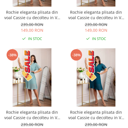
Rochie eleganta plisata din
Rochie eleganta plisata din
voal Cassie cu decolteu in V -
voal Cassie cu decolteu in V -
Verde smarald
Verde
239,00 RON
239,00 RON
149,00 RON
149,00 RON
IN STOC
IN STOC
-38%
-38%
Rochie eleganta plisata din
Rochie eleganta plisata din
voal Cassie cu decolteu in V -
voal Cassie cu decolteu in V -
Bleu
Turcoaz
239,00 RON
239,00 RON