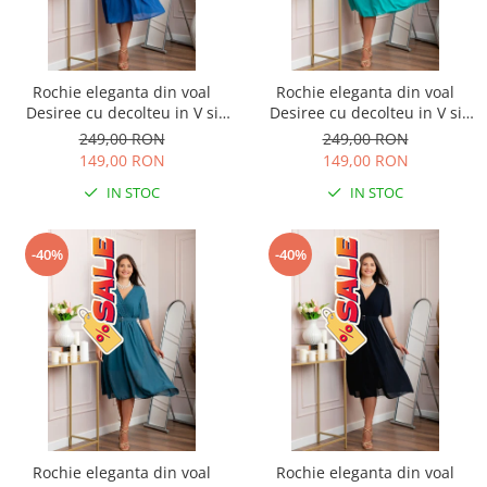
Rochie eleganta din voal
Rochie eleganta din voal
Desiree cu decolteu in V si
Desiree cu decolteu in V si
curea - Albastru regal
curea - Turcoaz aqua
249,00 RON
249,00 RON
149,00 RON
149,00 RON
IN STOC
IN STOC
-40%
-40%
Rochie eleganta din voal
Rochie eleganta din voal