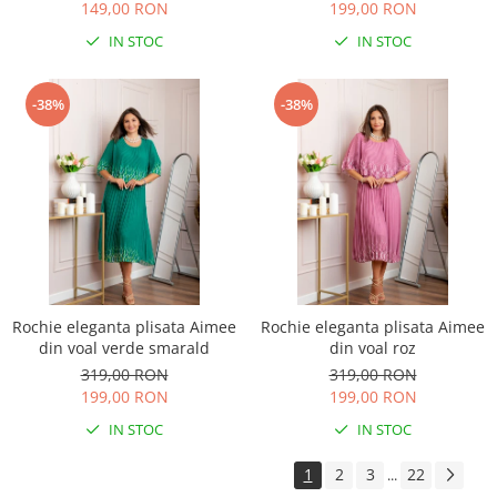
149,00 RON
199,00 RON
IN STOC
IN STOC
-38%
-38%
Rochie eleganta plisata Aimee
Rochie eleganta plisata Aimee
din voal verde smarald
din voal roz
319,00 RON
319,00 RON
199,00 RON
199,00 RON
IN STOC
IN STOC
1
2
3
22
...