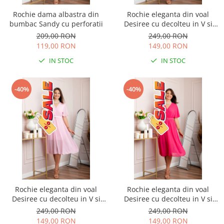
Rochie dama albastra din
Rochie eleganta din voal
bumbac Sandy cu perforatii
Desiree cu decolteu in V si
curea - Grena
209,00 RON
249,00 RON
119,00 RON
149,00 RON
IN STOC
IN STOC
-40%
-40%
Rochie eleganta din voal
Rochie eleganta din voal
Desiree cu decolteu in V si
Desiree cu decolteu in V si
curea - Roz pastel
curea - Ciclam
249,00 RON
249,00 RON
149,00 RON
149,00 RON