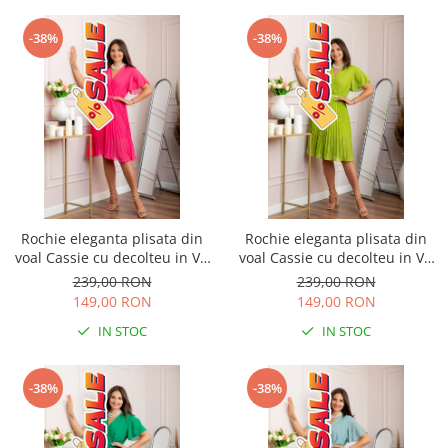
-38%
-38%
Rochie eleganta plisata din
Rochie eleganta plisata din
voal Cassie cu decolteu in V -
voal Cassie cu decolteu in V -
Ciclam
Verde lime
239,00 RON
239,00 RON
149,00 RON
149,00 RON
IN STOC
IN STOC
-38%
-38%