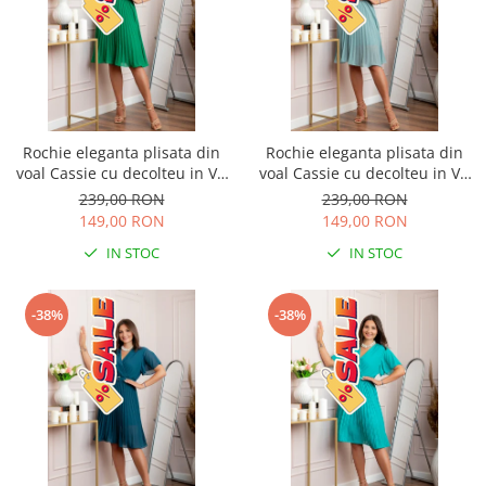
Rochie eleganta plisata din
Rochie eleganta plisata din
voal Cassie cu decolteu in V -
voal Cassie cu decolteu in V -
Verde smarald
Bleu
239,00 RON
239,00 RON
149,00 RON
149,00 RON
IN STOC
IN STOC
-38%
-38%