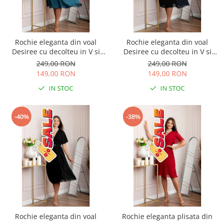
Rochie eleganta din voal
Rochie eleganta din voal
Desiree cu decolteu in V si
Desiree cu decolteu in V si
curea - Turcoaz
curea - Bleumarin
249,00 RON
249,00 RON
149,00 RON
149,00 RON
IN STOC
IN STOC
-40%
-38%
Rochie eleganta din voal
Rochie eleganta plisata din