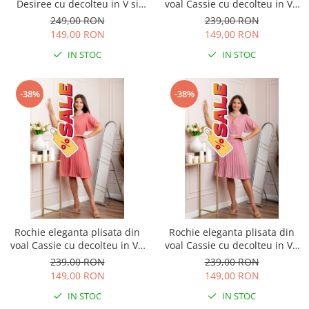
Desiree cu decolteu in V si
voal Cassie cu decolteu in V -
curea - Negru
Grena
249,00 RON
239,00 RON
149,00 RON
149,00 RON
IN STOC
IN STOC
-38%
-38%
Rochie eleganta plisata din
Rochie eleganta plisata din
voal Cassie cu decolteu in V -
voal Cassie cu decolteu in V -
Corai
Roz
239,00 RON
239,00 RON
149,00 RON
149,00 RON
IN STOC
IN STOC