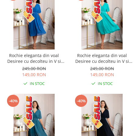
Rochie eleganta din voal
Rochie eleganta din voal
Desiree cu decolteu in V si
Desiree cu decolteu in V si
curea - Albastru regal
curea - Turcoaz aqua
249,00 RON
249,00 RON
149,00 RON
149,00 RON
IN STOC
IN STOC
-40%
-40%