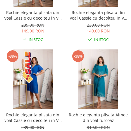
Rochie eleganta plisata din
Rochie eleganta plisata din
voal Cassie cu decolteu in V -
voal Cassie cu decolteu in V -
Turcoaz
Turcoaz aqua
239,00 RON
239,00 RON
149,00 RON
149,00 RON
IN STOC
IN STOC
-38%
-38%
Rochie eleganta plisata din
Rochie eleganta plisata Aimee
voal Cassie cu decolteu in V -
din voal turcoaz
Albastru regal
239,00 RON
319,00 RON