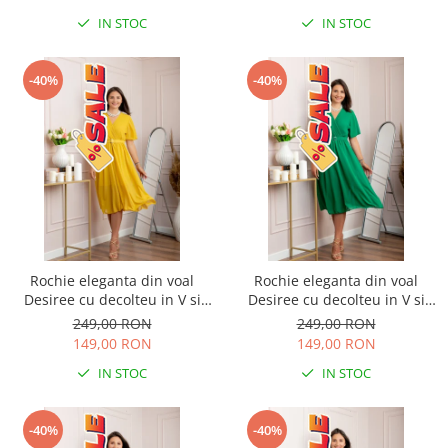
IN STOC
IN STOC
-40%
-40%
Rochie eleganta din voal
Rochie eleganta din voal
Desiree cu decolteu in V si
Desiree cu decolteu in V si
curea - Galben
curea - Verde smarald
249,00 RON
249,00 RON
149,00 RON
149,00 RON
IN STOC
IN STOC
-40%
-40%