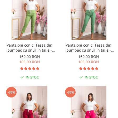
Pantaloni conici Tessa din
Pantaloni conici Tessa din
bumbac cu snur in talie -
bumbac cu snur in talie -
Verde praz
Verde fistic
169,00 RON
169,00 RON
105,00 RON
105,00 RON
IN STOC
IN STOC
-38%
-38%