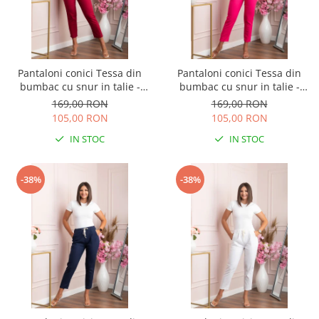
Pantaloni conici Tessa din
Pantaloni conici Tessa din
bumbac cu snur in talie -
bumbac cu snur in talie -
Grena
Ciclam
169,00 RON
169,00 RON
105,00 RON
105,00 RON
IN STOC
IN STOC
-38%
-38%