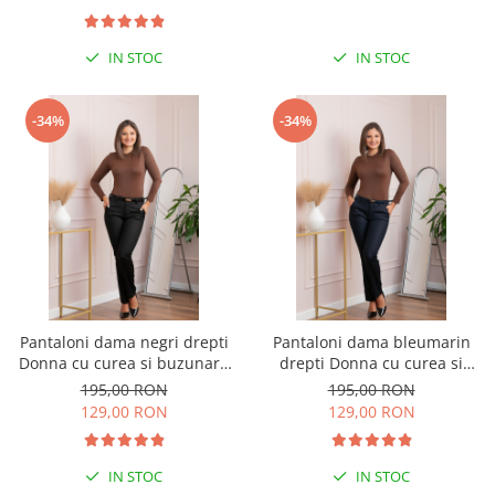
IN STOC
IN STOC
-34%
-34%
Pantaloni dama negri drepti
Pantaloni dama bleumarin
Donna cu curea si buzunare
drepti Donna cu curea si
functionale
buzunare functionale
195,00 RON
195,00 RON
129,00 RON
129,00 RON
IN STOC
IN STOC