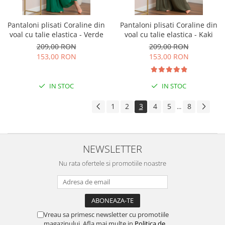
Pantaloni plisati Coraline din
Pantaloni plisati Coraline din
voal cu talie elastica - Verde
voal cu talie elastica - Kaki
209,00 RON
209,00 RON
153,00 RON
153,00 RON
IN STOC
IN STOC
1
2
3
4
5
8
...
NEWSLETTER
Nu rata ofertele si promotiile noastre
Vreau sa primesc newsletter cu promotiile
magazinului. Afla mai multe in
Politica de