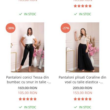
IN STOC
IN STOC
-38%
-27%
Pantaloni conici Tessa din
Pantaloni plisati Coraline din
bumbac cu snur in talie -
voal cu talie elastica -
Negru
Bleumarin
169,00 RON
209,00 RON
105,00 RON
153,00 RON
IN STOC
IN STOC