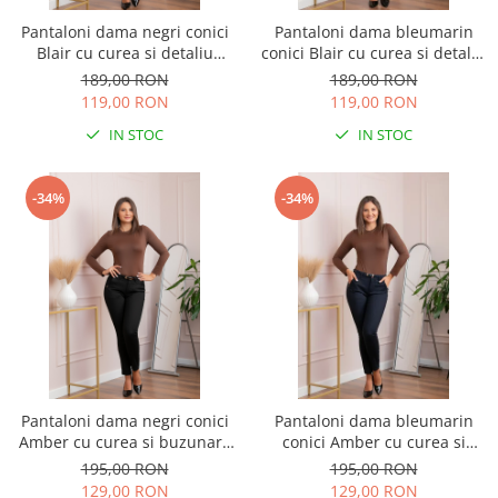
Pantaloni dama negri conici
Pantaloni dama bleumarin
Blair cu curea si detaliu
conici Blair cu curea si detaliu
fundita
fundita
189,00 RON
189,00 RON
119,00 RON
119,00 RON
IN STOC
IN STOC
-34%
-34%
Pantaloni dama negri conici
Pantaloni dama bleumarin
Amber cu curea si buzunare
conici Amber cu curea si
functionale
buzunare functionale
195,00 RON
195,00 RON
129,00 RON
129,00 RON