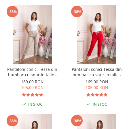
-38%
-38%
Pantaloni conici Tessa din
Pantaloni conici Tessa din
bumbac cu snur in talie -
bumbac cu snur in talie -
Crem
Rosu
169,00 RON
169,00 RON
105,00 RON
105,00 RON
IN STOC
IN STOC
-38%
-38%