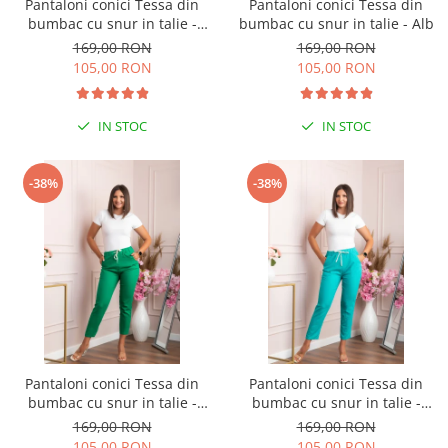
Pantaloni conici Tessa din
Pantaloni conici Tessa din
bumbac cu snur in talie -
bumbac cu snur in talie - Alb
Bleumarin
169,00 RON
169,00 RON
105,00 RON
105,00 RON
IN STOC
IN STOC
-38%
-38%
Pantaloni conici Tessa din
Pantaloni conici Tessa din
bumbac cu snur in talie -
bumbac cu snur in talie -
Verde smarald
Turcoaz
169,00 RON
169,00 RON
105,00 RON
105,00 RON