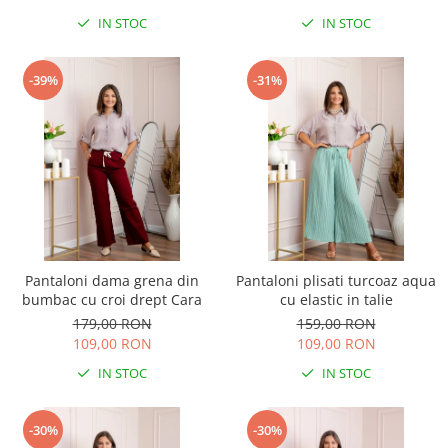
IN STOC
IN STOC
-39%
-31%
Pantaloni dama grena din
Pantaloni plisati turcoaz aqua
bumbac cu croi drept Cara
cu elastic in talie
179,00 RON
159,00 RON
109,00 RON
109,00 RON
IN STOC
IN STOC
-30%
-30%