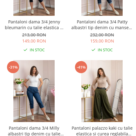
Pantaloni dama 3/4 Jenny
Pantaloni dama 3/4 Patty
bleumarin cu talie elastica si
albastri tip denim cu manseta
fermoare decorative
reglabila si talie elastica
213,00 RON
232,00 RON
149,00 RON
159,00 RON
IN STOC
IN STOC
-31%
-41%
Pantaloni dama 3/4 Milly
Pantaloni palazzo kaki cu talie
albastri tip denim cu talie
elastica si curea reglabila