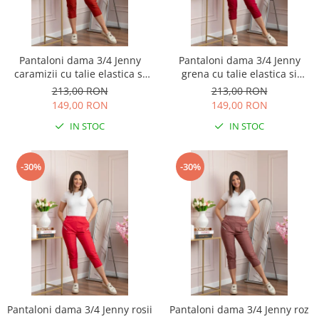
Pantaloni dama 3/4 Jenny
Pantaloni dama 3/4 Jenny
caramizii cu talie elastica si
grena cu talie elastica si
fermoare decorative
fermoare decorative
213,00 RON
213,00 RON
149,00 RON
149,00 RON
IN STOC
IN STOC
-30%
-30%
Pantaloni dama 3/4 Jenny rosii
Pantaloni dama 3/4 Jenny roz