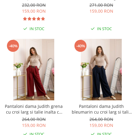
elastica si buzunare
Savannah
232,00 RON
271,00 RON
159,00 RON
159,00 RON
IN STOC
IN STOC
-40%
-40%
Pantaloni dama Judith grena
Pantaloni dama Judith
cu croi larg si talie inalta cu
bleumarin cu croi larg si talie
curea
inalta cu curea
264,00 RON
264,00 RON
159,00 RON
159,00 RON
IN STOC
IN STOC