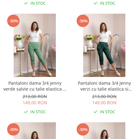
IN STOC
IN STOC
-30%
-30%
Pantaloni dama 3/4 Jenny
Pantaloni dama 3/4 Jenny
verde salvie cu talie elastica si
verzi cu talie elastica si
fermoare decorative
fermoare decorative
213,00 RON
213,00 RON
149,00 RON
149,00 RON
IN STOC
IN STOC
-30%
-30%