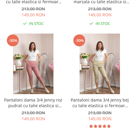
cu talie elastica si fermoare
marsala cu talie elastica si
decorative
fermoare decorative
213,00 RON
213,00 RON
149,00 RON
149,00 RON
IN STOC
IN STOC
-30%
-30%
Pantaloni dama 3/4 Jenny roz
Pantaloni dama 3/4 Jenny bej
pudrat cu talie elastica si
cu talie elastica si fermoare
fermoare decorative
decorative
213,00 RON
213,00 RON
149,00 RON
149,00 RON