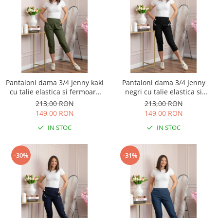
Pantaloni dama 3/4 Jenny kaki
Pantaloni dama 3/4 Jenny
cu talie elastica si fermoare
negri cu talie elastica si
decorative
fermoare decorative
213,00 RON
213,00 RON
149,00 RON
149,00 RON
IN STOC
IN STOC
-30%
-31%