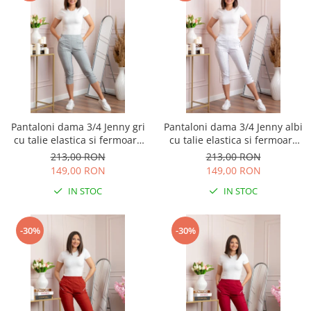
Pantaloni dama 3/4 Jenny gri
Pantaloni dama 3/4 Jenny albi
cu talie elastica si fermoare
cu talie elastica si fermoare
decorative
decorative
213,00 RON
213,00 RON
149,00 RON
149,00 RON
IN STOC
IN STOC
-30%
-30%