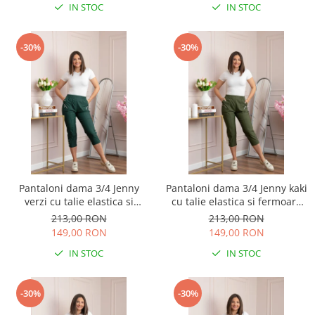
IN STOC
IN STOC
-30%
-30%
Pantaloni dama 3/4 Jenny
Pantaloni dama 3/4 Jenny kaki
verzi cu talie elastica si
cu talie elastica si fermoare
fermoare decorative
decorative
213,00 RON
213,00 RON
149,00 RON
149,00 RON
IN STOC
IN STOC
-30%
-30%