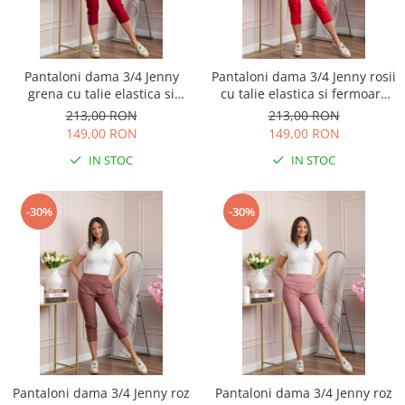
Pantaloni dama 3/4 Jenny
Pantaloni dama 3/4 Jenny rosii
grena cu talie elastica si
cu talie elastica si fermoare
fermoare decorative
decorative
213,00 RON
213,00 RON
149,00 RON
149,00 RON
IN STOC
IN STOC
-30%
-30%
Pantaloni dama 3/4 Jenny roz
Pantaloni dama 3/4 Jenny roz