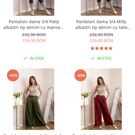
Pantaloni dama 3/4 Patty
Pantaloni dama 3/4 Milly
albastri tip denim cu manseta
albastri tip denim cu talie
reglabila si talie elastica
elastica si buzunare
232,00 RON
232,00 RON
159,00 RON
159,00 RON
IN STOC
IN STOC
-41%
-40%