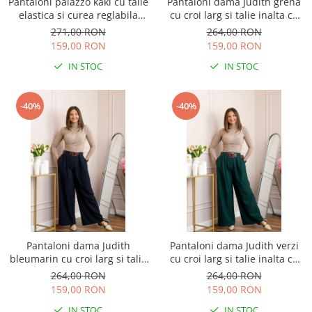
Pantaloni palazzo kaki cu talie
Pantaloni dama Judith grena
elastica si curea reglabila
cu croi larg si talie inalta cu
Savannah
curea
271,00 RON
264,00 RON
159,00 RON
159,00 RON
IN STOC
IN STOC
-40%
-40%
Pantaloni dama Judith
Pantaloni dama Judith verzi
bleumarin cu croi larg si talie
cu croi larg si talie inalta cu
inalta cu curea
curea
264,00 RON
264,00 RON
159,00 RON
159,00 RON
IN STOC
IN STOC