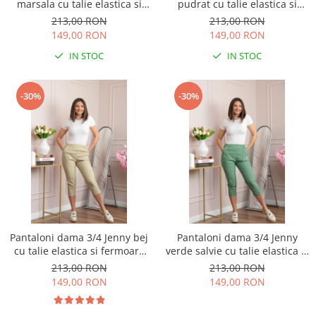
marsala cu talie elastica si
pudrat cu talie elastica si
fermoare decorative
fermoare decorative
213,00 RON
213,00 RON
149,00 RON
149,00 RON
IN STOC
IN STOC
-30%
-30%
Pantaloni dama 3/4 Jenny bej
Pantaloni dama 3/4 Jenny
cu talie elastica si fermoare
verde salvie cu talie elastica si
decorative
fermoare decorative
213,00 RON
213,00 RON
149,00 RON
149,00 RON