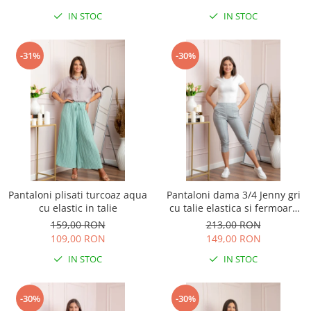
IN STOC
IN STOC
-31%
-30%
Pantaloni plisati turcoaz aqua
Pantaloni dama 3/4 Jenny gri
cu elastic in talie
cu talie elastica si fermoare
decorative
159,00 RON
213,00 RON
109,00 RON
149,00 RON
IN STOC
IN STOC
-30%
-30%