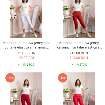
Pantaloni dama 3/4 Jenny albi
Pantaloni dama 3/4 Jenny
cu talie elastica si fermoare
caramizii cu talie elastica si
decorative
fermoare decorative
213,00 RON
213,00 RON
149,00 RON
149,00 RON
IN STOC
IN STOC
-30%
-30%