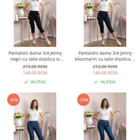
Pantaloni dama 3/4 Jenny
Pantaloni dama 3/4 Jenny
negri cu talie elastica si
bleumarin cu talie elastica si
fermoare decorative
fermoare decorative
213,00 RON
213,00 RON
149,00 RON
149,00 RON
IN STOC
IN STOC
-31%
-31%