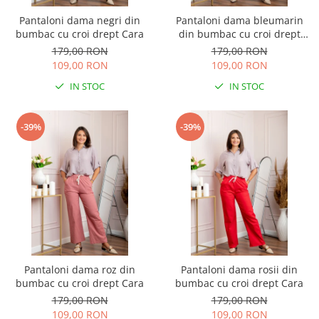
Pantaloni dama negri din
Pantaloni dama bleumarin
bumbac cu croi drept Cara
din bumbac cu croi drept
Cara
179,00 RON
179,00 RON
109,00 RON
109,00 RON
IN STOC
IN STOC
-39%
-39%
Pantaloni dama roz din
Pantaloni dama rosii din
bumbac cu croi drept Cara
bumbac cu croi drept Cara
179,00 RON
179,00 RON
109,00 RON
109,00 RON