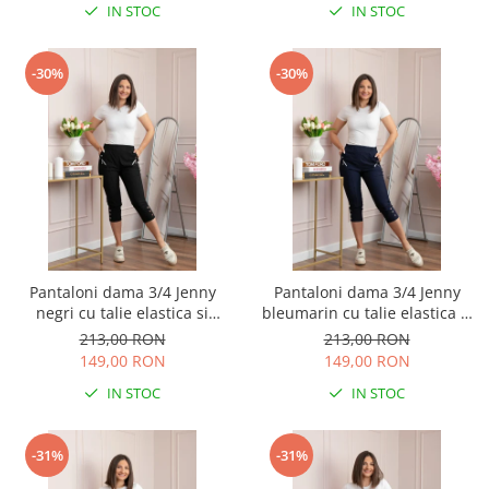
IN STOC
IN STOC
-30%
-30%
Pantaloni dama 3/4 Jenny
Pantaloni dama 3/4 Jenny
negri cu talie elastica si
bleumarin cu talie elastica si
fermoare decorative
fermoare decorative
213,00 RON
213,00 RON
149,00 RON
149,00 RON
IN STOC
IN STOC
-31%
-31%