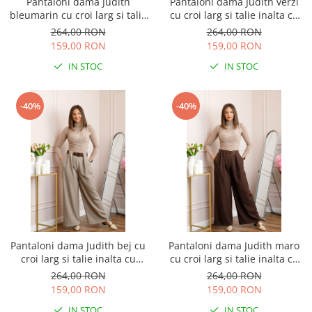
Pantaloni dama Judith
Pantaloni dama Judith verzi
bleumarin cu croi larg si talie
cu croi larg si talie inalta cu
inalta cu curea
curea
264,00 RON
264,00 RON
159,00 RON
159,00 RON
IN STOC
IN STOC
-40%
-40%
Pantaloni dama Judith bej cu
Pantaloni dama Judith maro
croi larg si talie inalta cu
cu croi larg si talie inalta cu
curea
curea
264,00 RON
264,00 RON
159,00 RON
159,00 RON
IN STOC
IN STOC