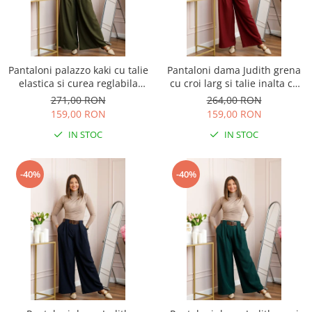
Pantaloni palazzo kaki cu talie
Pantaloni dama Judith grena
elastica si curea reglabila
cu croi larg si talie inalta cu
Savannah
curea
271,00 RON
264,00 RON
159,00 RON
159,00 RON
IN STOC
IN STOC
-40%
-40%