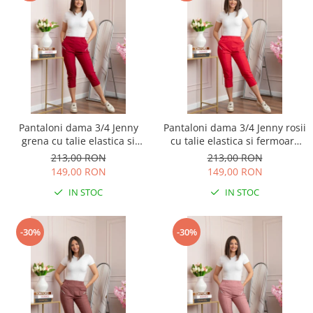
Pantaloni dama 3/4 Jenny
Pantaloni dama 3/4 Jenny rosii
grena cu talie elastica si
cu talie elastica si fermoare
fermoare decorative
decorative
213,00 RON
213,00 RON
149,00 RON
149,00 RON
IN STOC
IN STOC
-30%
-30%