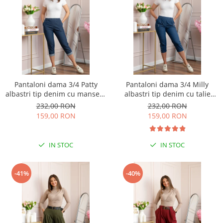
Pantaloni dama 3/4 Patty
Pantaloni dama 3/4 Milly
albastri tip denim cu manseta
albastri tip denim cu talie
reglabila si talie elastica
elastica si buzunare
232,00 RON
232,00 RON
159,00 RON
159,00 RON
IN STOC
IN STOC
-41%
-40%