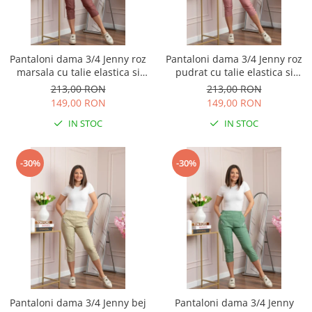
Pantaloni dama 3/4 Jenny roz
Pantaloni dama 3/4 Jenny roz
marsala cu talie elastica si
pudrat cu talie elastica si
fermoare decorative
fermoare decorative
213,00 RON
213,00 RON
149,00 RON
149,00 RON
IN STOC
IN STOC
-30%
-30%
Pantaloni dama 3/4 Jenny bej
Pantaloni dama 3/4 Jenny