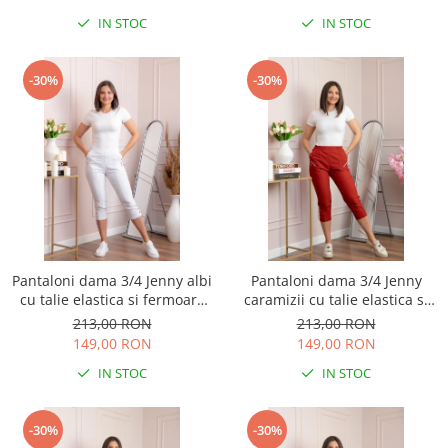
IN STOC
IN STOC
-30%
-30%
Pantaloni dama 3/4 Jenny albi
Pantaloni dama 3/4 Jenny
cu talie elastica si fermoare
caramizii cu talie elastica si
decorative
fermoare decorative
213,00 RON
213,00 RON
149,00 RON
149,00 RON
IN STOC
IN STOC
-30%
-30%