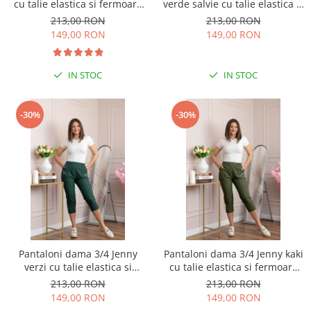
cu talie elastica si fermoare
verde salvie cu talie elastica si
decorative
fermoare decorative
213,00 RON
213,00 RON
149,00 RON
149,00 RON
IN STOC
IN STOC
-30%
-30%
Pantaloni dama 3/4 Jenny
Pantaloni dama 3/4 Jenny kaki
verzi cu talie elastica si
cu talie elastica si fermoare
fermoare decorative
decorative
213,00 RON
213,00 RON
149,00 RON
149,00 RON