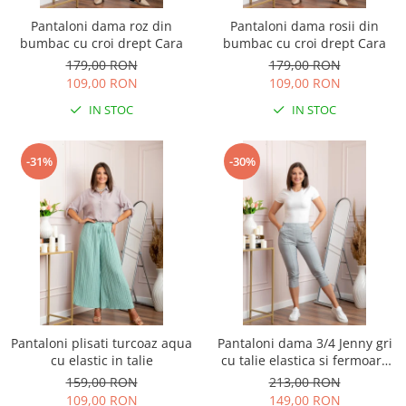
Pantaloni dama roz din
Pantaloni dama rosii din
bumbac cu croi drept Cara
bumbac cu croi drept Cara
179,00 RON
179,00 RON
109,00 RON
109,00 RON
IN STOC
IN STOC
-31%
-30%
Pantaloni plisati turcoaz aqua
Pantaloni dama 3/4 Jenny gri
cu elastic in talie
cu talie elastica si fermoare
decorative
159,00 RON
213,00 RON
109,00 RON
149,00 RON