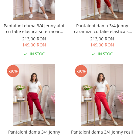
Pantaloni dama 3/4 Jenny albi
Pantaloni dama 3/4 Jenny
cu talie elastica si fermoare
caramizii cu talie elastica si
decorative
fermoare decorative
213,00 RON
213,00 RON
149,00 RON
149,00 RON
IN STOC
IN STOC
-30%
-30%
Pantaloni dama 3/4 Jenny
Pantaloni dama 3/4 Jenny rosii