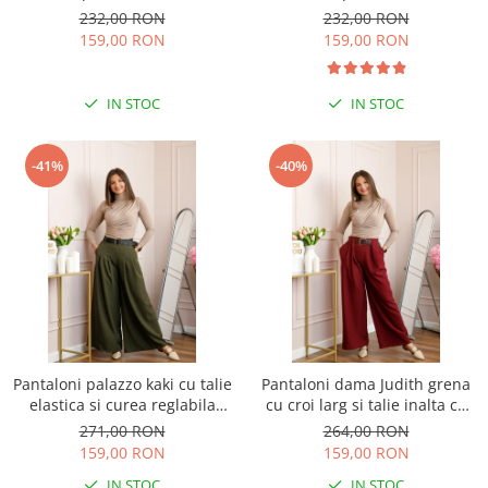
reglabila si talie elastica
elastica si buzunare
232,00 RON
232,00 RON
159,00 RON
159,00 RON
IN STOC
IN STOC
-41%
-40%
Pantaloni palazzo kaki cu talie
Pantaloni dama Judith grena
elastica si curea reglabila
cu croi larg si talie inalta cu
Savannah
curea
271,00 RON
264,00 RON
159,00 RON
159,00 RON
IN STOC
IN STOC