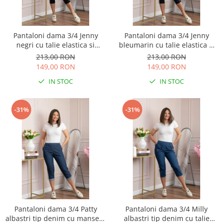
Pantaloni dama 3/4 Jenny
Pantaloni dama 3/4 Jenny
negri cu talie elastica si
bleumarin cu talie elastica si
fermoare decorative
fermoare decorative
213,00 RON
213,00 RON
149,00 RON
149,00 RON
IN STOC
IN STOC
-31%
-31%
Pantaloni dama 3/4 Patty
Pantaloni dama 3/4 Milly
albastri tip denim cu manseta
albastri tip denim cu talie