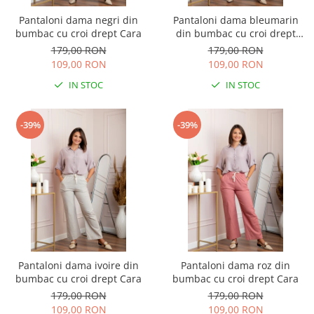
Pantaloni dama negri din
Pantaloni dama bleumarin
bumbac cu croi drept Cara
din bumbac cu croi drept
Cara
179,00 RON
179,00 RON
109,00 RON
109,00 RON
IN STOC
IN STOC
-39%
-39%
Pantaloni dama ivoire din
Pantaloni dama roz din
bumbac cu croi drept Cara
bumbac cu croi drept Cara
179,00 RON
179,00 RON
109,00 RON
109,00 RON