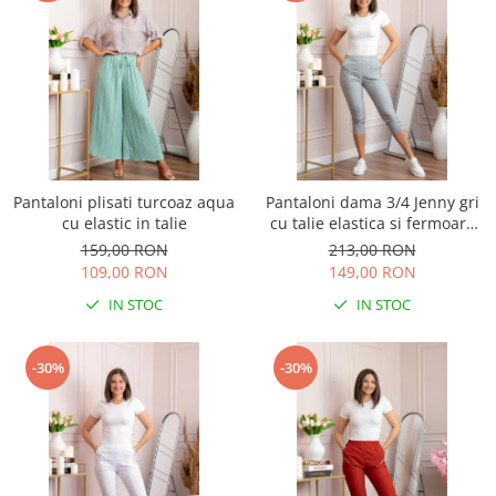
Pantaloni plisati turcoaz aqua
Pantaloni dama 3/4 Jenny gri
cu elastic in talie
cu talie elastica si fermoare
decorative
159,00 RON
213,00 RON
109,00 RON
149,00 RON
IN STOC
IN STOC
-30%
-30%