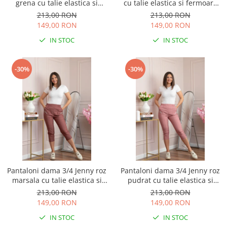
grena cu talie elastica si
cu talie elastica si fermoare
fermoare decorative
decorative
213,00 RON
213,00 RON
149,00 RON
149,00 RON
IN STOC
IN STOC
-30%
-30%
Pantaloni dama 3/4 Jenny roz
Pantaloni dama 3/4 Jenny roz
marsala cu talie elastica si
pudrat cu talie elastica si
fermoare decorative
fermoare decorative
213,00 RON
213,00 RON
149,00 RON
149,00 RON
IN STOC
IN STOC