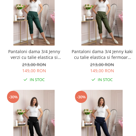
Pantaloni dama 3/4 Jenny
Pantaloni dama 3/4 Jenny kaki
verzi cu talie elastica si
cu talie elastica si fermoare
fermoare decorative
decorative
213,00 RON
213,00 RON
149,00 RON
149,00 RON
IN STOC
IN STOC
-30%
-30%