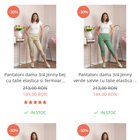
-30%
-30%
Pantaloni dama 3/4 Jenny bej
Pantaloni dama 3/4 Jenny
cu talie elastica si fermoare
verde salvie cu talie elastica si
decorative
fermoare decorative
213,00 RON
213,00 RON
149,00 RON
149,00 RON
IN STOC
IN STOC
-30%
-30%