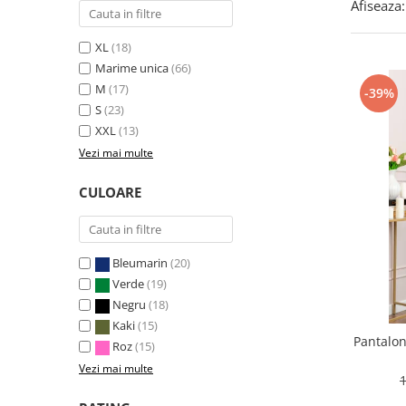
Afiseaza:
XL
(18)
Marime unica
(66)
M
(17)
-39%
S
(23)
XXL
(13)
Vezi mai multe
CULOARE
Bleumarin
(20)
Verde
(19)
Negru
(18)
Kaki
(15)
Pantalo
Roz
(15)
Vezi mai multe