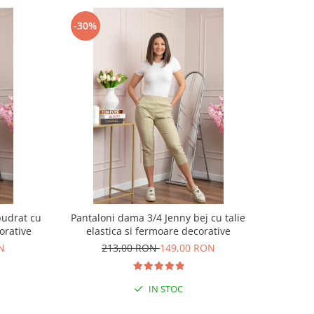
-30%
pudrat cu
Pantaloni dama 3/4 Jenny bej cu talie
corative
elastica si fermoare decorative
N
213,00 RON
149,00 RON
IN STOC