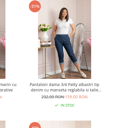
-31%
umarin cu
Pantaloni dama 3/4 Patty albastri tip
corative
denim cu manseta reglabila si talie
elastica
N
232,00 RON
159,00 RON
IN STOC
-40%