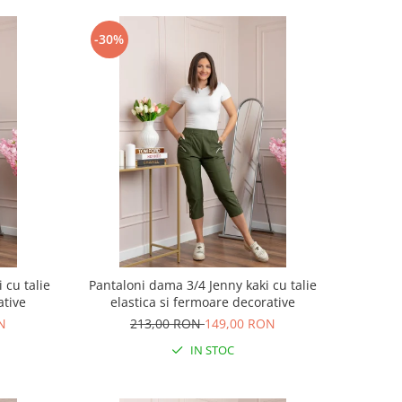
-30%
 cu talie
Pantaloni dama 3/4 Jenny kaki cu talie
ative
elastica si fermoare decorative
N
213,00 RON
149,00 RON
IN STOC