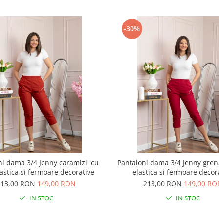
-30%
ni dama 3/4 Jenny caramizii cu
Pantaloni dama 3/4 Jenny grena
lastica si fermoare decorative
elastica si fermoare decor
213,00 RON
149,00 RON
213,00 RON
149,00 RO
IN STOC
IN STOC