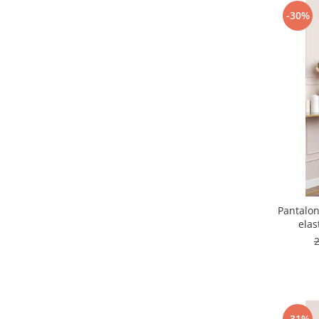
-30%
Pantalon
elas
-31%