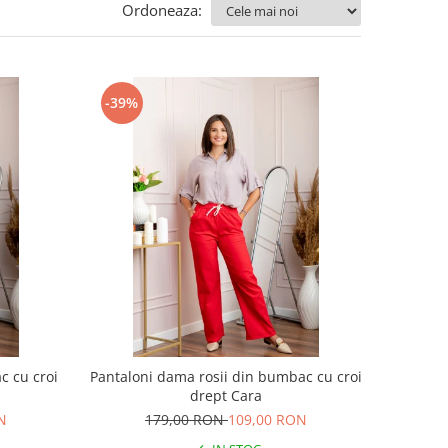
Ordoneaza:
-39%
c cu croi
Pantaloni dama rosii din bumbac cu croi
drept Cara
N
179,00 RON
109,00 RON