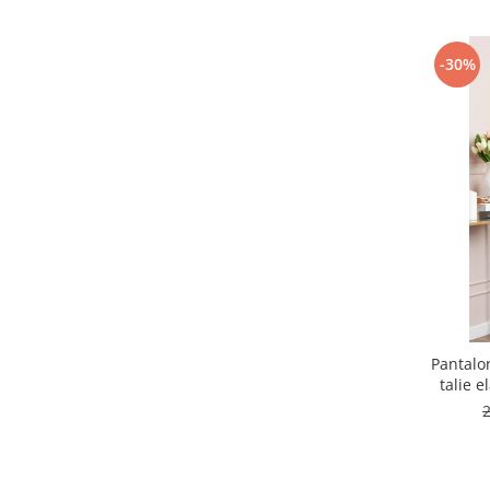
-30%
Pantalo
talie e