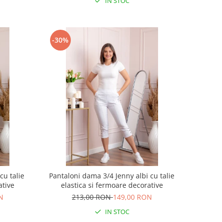
IN STOC
-30%
cu talie
Pantaloni dama 3/4 Jenny albi cu talie
ative
elastica si fermoare decorative
N
213,00 RON
149,00 RON
IN STOC