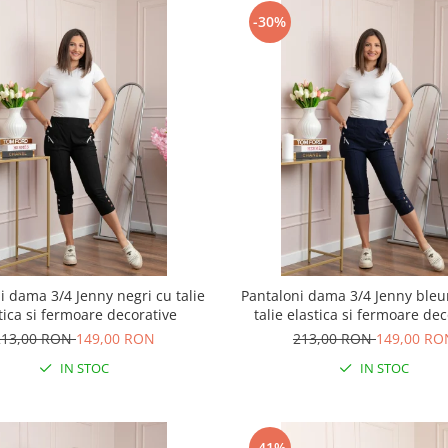
-30%
i dama 3/4 Jenny negri cu talie
Pantaloni dama 3/4 Jenny ble
tica si fermoare decorative
talie elastica si fermoare de
213,00 RON
149,00 RON
213,00 RON
149,00 RO
IN STOC
IN STOC
-41%