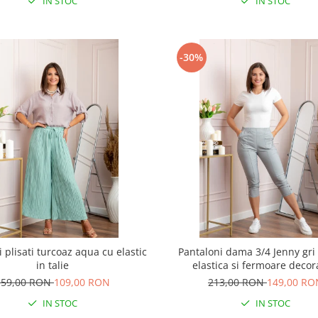
IN STOC
IN STOC
-30%
 plisati turcoaz aqua cu elastic
Pantaloni dama 3/4 Jenny gri 
in talie
elastica si fermoare decor
159,00 RON
109,00 RON
213,00 RON
149,00 RO
IN STOC
IN STOC