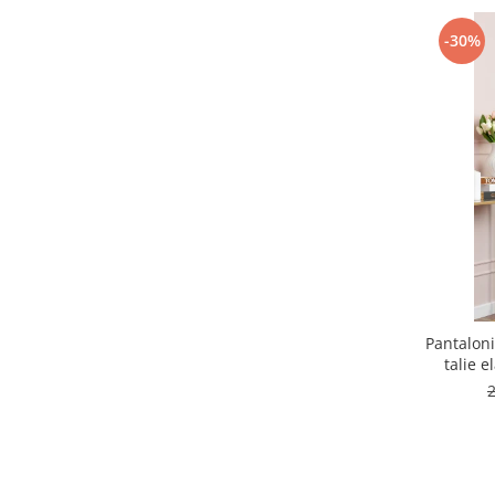
-30%
Pantalon
talie e