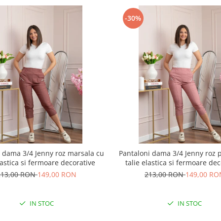
-30%
i dama 3/4 Jenny roz marsala cu
Pantaloni dama 3/4 Jenny roz 
lastica si fermoare decorative
talie elastica si fermoare de
213,00 RON
149,00 RON
213,00 RON
149,00 RO
IN STOC
IN STOC