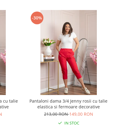
-30%
 cu talie
Pantaloni dama 3/4 Jenny rosii cu talie
ative
elastica si fermoare decorative
N
213,00 RON
149,00 RON
IN STOC