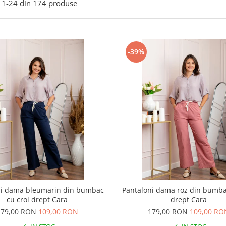
1-
24
din
174
produse
-39%
ni dama bleumarin din bumbac
Pantaloni dama roz din bumba
cu croi drept Cara
drept Cara
179,00 RON
109,00 RON
179,00 RON
109,00 RO