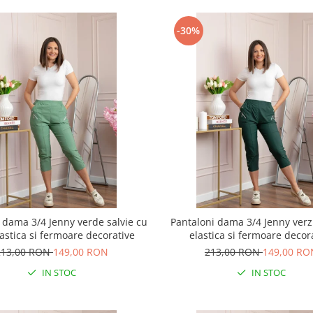
-30%
 dama 3/4 Jenny verde salvie cu
Pantaloni dama 3/4 Jenny verzi
lastica si fermoare decorative
elastica si fermoare decor
213,00 RON
149,00 RON
213,00 RON
149,00 RO
IN STOC
IN STOC