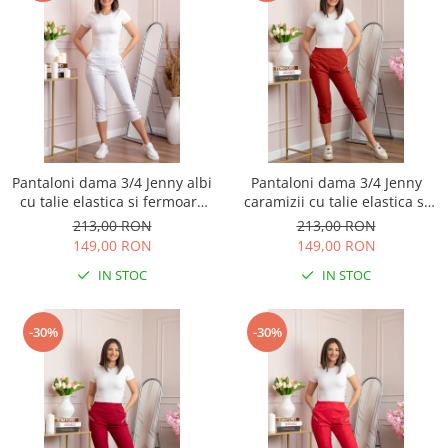
Pantaloni dama 3/4 Jenny albi
Pantaloni dama 3/4 Jenny
cu talie elastica si fermoare
caramizii cu talie elastica si
decorative
fermoare decorative
213,00 RON
213,00 RON
149,00 RON
149,00 RON
IN STOC
IN STOC
-30%
-30%