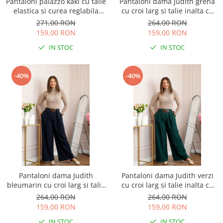
Pantaloni palazzo kaki cu talie
Pantaloni dama Judith grena
elastica si curea reglabila
cu croi larg si talie inalta cu
Savannah
curea
271,00 RON
264,00 RON
159,00 RON
159,00 RON
IN STOC
IN STOC
-40%
-40%
Pantaloni dama Judith
Pantaloni dama Judith verzi
bleumarin cu croi larg si talie
cu croi larg si talie inalta cu
inalta cu curea
curea
264,00 RON
264,00 RON
159,00 RON
159,00 RON
IN STOC
IN STOC