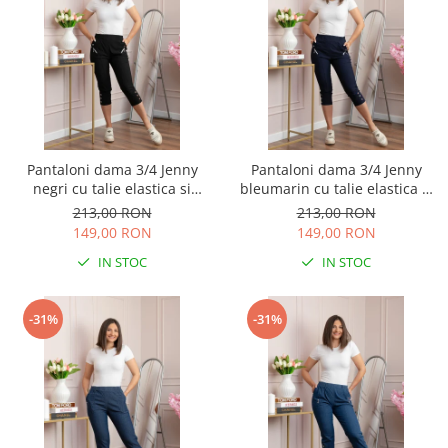
Pantaloni dama 3/4 Jenny
Pantaloni dama 3/4 Jenny
negri cu talie elastica si
bleumarin cu talie elastica si
fermoare decorative
fermoare decorative
213,00 RON
213,00 RON
149,00 RON
149,00 RON
IN STOC
IN STOC
-31%
-31%