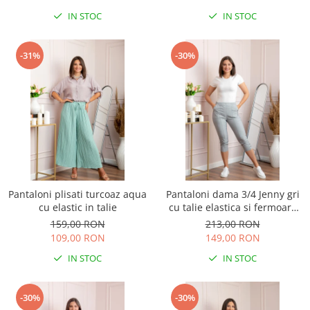
IN STOC
IN STOC
-31%
-30%
Pantaloni plisati turcoaz aqua
Pantaloni dama 3/4 Jenny gri
cu elastic in talie
cu talie elastica si fermoare
decorative
159,00 RON
213,00 RON
109,00 RON
149,00 RON
IN STOC
IN STOC
-30%
-30%