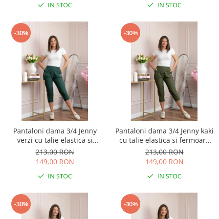
IN STOC
IN STOC
-30%
-30%
Pantaloni dama 3/4 Jenny
Pantaloni dama 3/4 Jenny kaki
verzi cu talie elastica si
cu talie elastica si fermoare
fermoare decorative
decorative
213,00 RON
213,00 RON
149,00 RON
149,00 RON
IN STOC
IN STOC
-30%
-30%