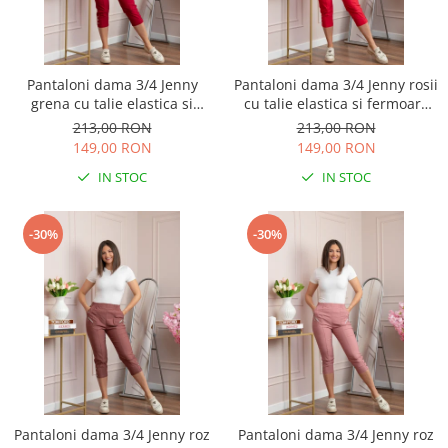
Pantaloni dama 3/4 Jenny
Pantaloni dama 3/4 Jenny rosii
grena cu talie elastica si
cu talie elastica si fermoare
fermoare decorative
decorative
213,00 RON
213,00 RON
149,00 RON
149,00 RON
IN STOC
IN STOC
-30%
-30%
Pantaloni dama 3/4 Jenny roz
Pantaloni dama 3/4 Jenny roz