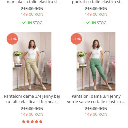
marsala cu talie elastica si
pudrat cu talie elastica si
fermoare decorative
fermoare decorative
213,00 RON
213,00 RON
149,00 RON
149,00 RON
IN STOC
IN STOC
-30%
-30%
Pantaloni dama 3/4 Jenny bej
Pantaloni dama 3/4 Jenny
cu talie elastica si fermoare
verde salvie cu talie elastica si
decorative
fermoare decorative
213,00 RON
213,00 RON
149,00 RON
149,00 RON