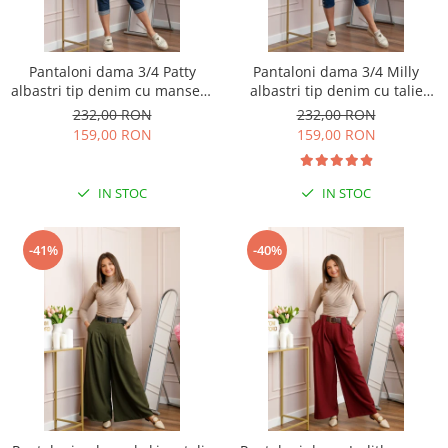
Pantaloni dama 3/4 Patty
Pantaloni dama 3/4 Milly
albastri tip denim cu manseta
albastri tip denim cu talie
reglabila si talie elastica
elastica si buzunare
232,00 RON
232,00 RON
159,00 RON
159,00 RON
IN STOC
IN STOC
-41%
-40%