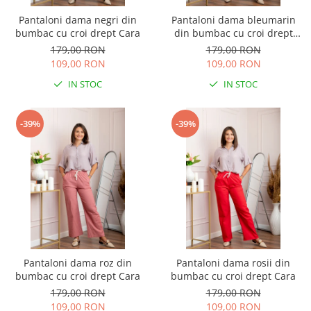
Pantaloni dama negri din
Pantaloni dama bleumarin
bumbac cu croi drept Cara
din bumbac cu croi drept
Cara
179,00 RON
179,00 RON
109,00 RON
109,00 RON
IN STOC
IN STOC
-39%
-39%
Pantaloni dama roz din
Pantaloni dama rosii din
bumbac cu croi drept Cara
bumbac cu croi drept Cara
179,00 RON
179,00 RON
109,00 RON
109,00 RON