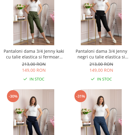
Pantaloni dama 3/4 Jenny kaki
Pantaloni dama 3/4 Jenny
cu talie elastica si fermoare
negri cu talie elastica si
decorative
fermoare decorative
213,00 RON
213,00 RON
149,00 RON
149,00 RON
IN STOC
IN STOC
-30%
-31%