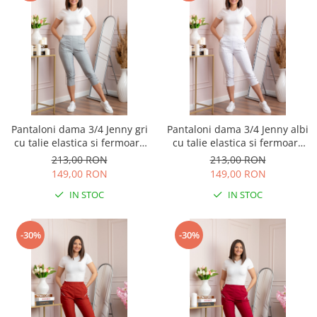
Pantaloni dama 3/4 Jenny gri
Pantaloni dama 3/4 Jenny albi
cu talie elastica si fermoare
cu talie elastica si fermoare
decorative
decorative
213,00 RON
213,00 RON
149,00 RON
149,00 RON
IN STOC
IN STOC
-30%
-30%