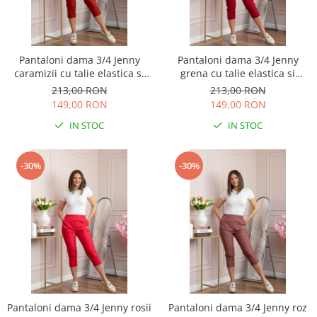
Pantaloni dama 3/4 Jenny
Pantaloni dama 3/4 Jenny
caramizii cu talie elastica si
grena cu talie elastica si
fermoare decorative
fermoare decorative
213,00 RON
213,00 RON
149,00 RON
149,00 RON
IN STOC
IN STOC
-30%
-30%
Pantaloni dama 3/4 Jenny rosii
Pantaloni dama 3/4 Jenny roz