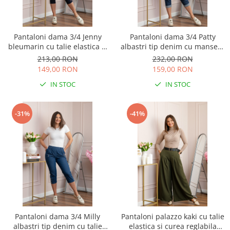
Pantaloni dama 3/4 Jenny
Pantaloni dama 3/4 Patty
bleumarin cu talie elastica si
albastri tip denim cu manseta
fermoare decorative
reglabila si talie elastica
213,00 RON
232,00 RON
149,00 RON
159,00 RON
IN STOC
IN STOC
-31%
-41%
Pantaloni dama 3/4 Milly
Pantaloni palazzo kaki cu talie
albastri tip denim cu talie
elastica si curea reglabila