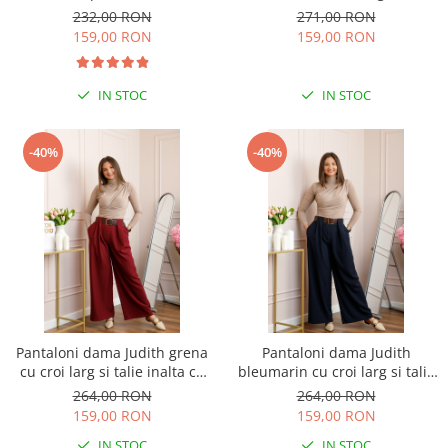
elastica si buzunare
Savannah
232,00 RON
271,00 RON
159,00 RON
159,00 RON
IN STOC
IN STOC
-40%
-40%
Pantaloni dama Judith grena
Pantaloni dama Judith
cu croi larg si talie inalta cu
bleumarin cu croi larg si talie
curea
inalta cu curea
264,00 RON
264,00 RON
159,00 RON
159,00 RON
IN STOC
IN STOC