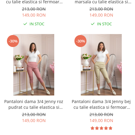
cu talie elastica si fermoare
marsala cu talie elastica si
decorative
fermoare decorative
213,00 RON
213,00 RON
149,00 RON
149,00 RON
IN STOC
IN STOC
-30%
-30%
Pantaloni dama 3/4 Jenny roz
Pantaloni dama 3/4 Jenny bej
pudrat cu talie elastica si
cu talie elastica si fermoare
fermoare decorative
decorative
213,00 RON
213,00 RON
149,00 RON
149,00 RON