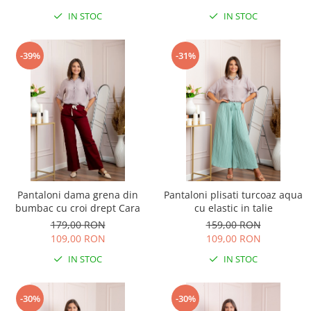
IN STOC
IN STOC
-39%
-31%
Pantaloni dama grena din
Pantaloni plisati turcoaz aqua
bumbac cu croi drept Cara
cu elastic in talie
179,00 RON
159,00 RON
109,00 RON
109,00 RON
IN STOC
IN STOC
-30%
-30%