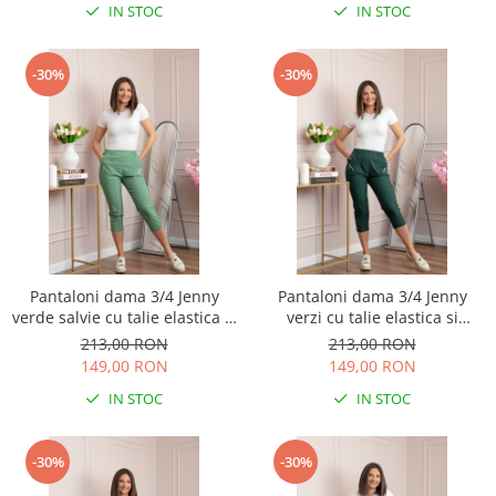
IN STOC
IN STOC
-30%
-30%
Pantaloni dama 3/4 Jenny
Pantaloni dama 3/4 Jenny
verde salvie cu talie elastica si
verzi cu talie elastica si
fermoare decorative
fermoare decorative
213,00 RON
213,00 RON
149,00 RON
149,00 RON
IN STOC
IN STOC
-30%
-30%