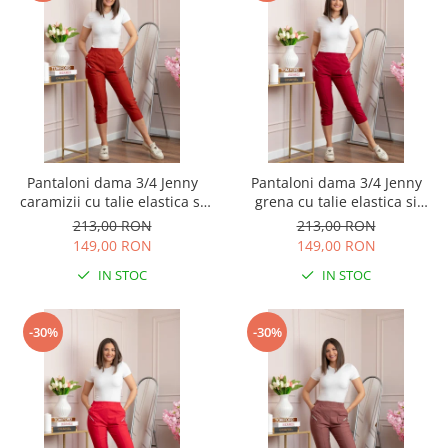
Pantaloni dama 3/4 Jenny
Pantaloni dama 3/4 Jenny
caramizii cu talie elastica si
grena cu talie elastica si
fermoare decorative
fermoare decorative
213,00 RON
213,00 RON
149,00 RON
149,00 RON
IN STOC
IN STOC
-30%
-30%