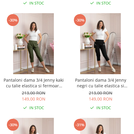
IN STOC
IN STOC
-30%
-30%
Pantaloni dama 3/4 Jenny kaki
Pantaloni dama 3/4 Jenny
cu talie elastica si fermoare
negri cu talie elastica si
decorative
fermoare decorative
213,00 RON
213,00 RON
149,00 RON
149,00 RON
IN STOC
IN STOC
-30%
-31%