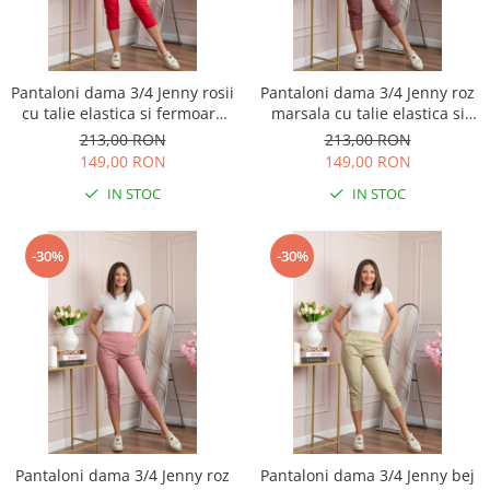
Pantaloni dama 3/4 Jenny rosii
Pantaloni dama 3/4 Jenny roz
cu talie elastica si fermoare
marsala cu talie elastica si
decorative
fermoare decorative
213,00 RON
213,00 RON
149,00 RON
149,00 RON
IN STOC
IN STOC
-30%
-30%
Pantaloni dama 3/4 Jenny roz
Pantaloni dama 3/4 Jenny bej