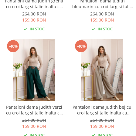
Pantaloni dama Judith grena
Pantaloni dama Judith
cu croi larg si talie inalta cu
bleumarin cu croi larg si talie
curea
inalta cu curea
264,00 RON
264,00 RON
159,00 RON
159,00 RON
IN STOC
IN STOC
-40%
-40%
Pantaloni dama Judith verzi
Pantaloni dama Judith bej cu
cu croi larg si talie inalta cu
croi larg si talie inalta cu
curea
curea
264,00 RON
264,00 RON
159,00 RON
159,00 RON
IN STOC
IN STOC