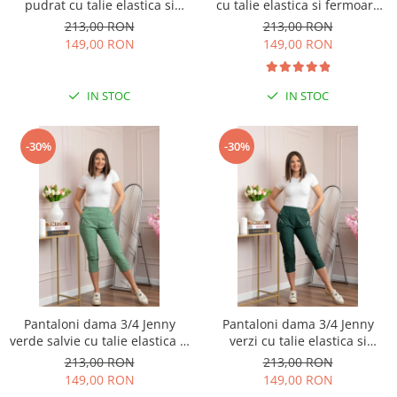
pudrat cu talie elastica si
cu talie elastica si fermoare
fermoare decorative
decorative
213,00 RON
213,00 RON
149,00 RON
149,00 RON
IN STOC
IN STOC
-30%
-30%
Pantaloni dama 3/4 Jenny
Pantaloni dama 3/4 Jenny
verde salvie cu talie elastica si
verzi cu talie elastica si
fermoare decorative
fermoare decorative
213,00 RON
213,00 RON
149,00 RON
149,00 RON