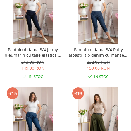
Pantaloni dama 3/4 Jenny
Pantaloni dama 3/4 Patty
bleumarin cu talie elastica si
albastri tip denim cu manseta
fermoare decorative
reglabila si talie elastica
213,00 RON
232,00 RON
149,00 RON
159,00 RON
IN STOC
IN STOC
-31%
-41%