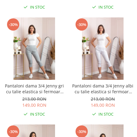
IN STOC
IN STOC
-30%
-30%
Pantaloni dama 3/4 Jenny gri
Pantaloni dama 3/4 Jenny albi
cu talie elastica si fermoare
cu talie elastica si fermoare
decorative
decorative
213,00 RON
213,00 RON
149,00 RON
149,00 RON
IN STOC
IN STOC
-30%
-30%