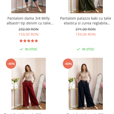
Pantaloni dama 3/4 Milly
Pantaloni palazzo kaki cu talie
albastri tip denim cu talie
elastica si curea reglabila
elastica si buzunare
Savannah
232,00 RON
271,00 RON
159,00 RON
159,00 RON
IN STOC
IN STOC
-40%
-40%