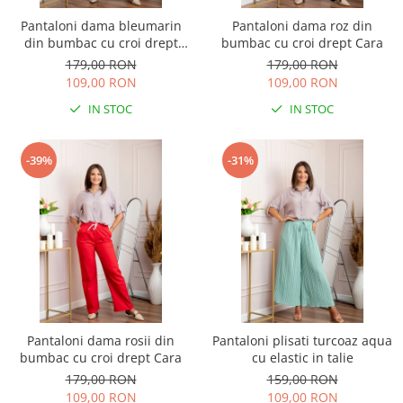
Pantaloni dama bleumarin
Pantaloni dama roz din
din bumbac cu croi drept
bumbac cu croi drept Cara
Cara
179,00 RON
179,00 RON
109,00 RON
109,00 RON
IN STOC
IN STOC
-39%
-31%
Pantaloni dama rosii din
Pantaloni plisati turcoaz aqua
bumbac cu croi drept Cara
cu elastic in talie
179,00 RON
159,00 RON
109,00 RON
109,00 RON