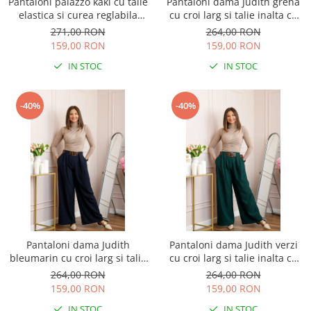
Pantaloni palazzo kaki cu talie
Pantaloni dama Judith grena
elastica si curea reglabila
cu croi larg si talie inalta cu
Savannah
curea
271,00 RON
264,00 RON
159,00 RON
159,00 RON
IN STOC
IN STOC
-40%
-40%
Pantaloni dama Judith
Pantaloni dama Judith verzi
bleumarin cu croi larg si talie
cu croi larg si talie inalta cu
inalta cu curea
curea
264,00 RON
264,00 RON
159,00 RON
159,00 RON
IN STOC
IN STOC