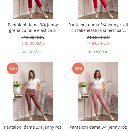
Pantaloni dama 3/4 Jenny
Pantaloni dama 3/4 Jenny rosii
grena cu talie elastica si
cu talie elastica si fermoare
fermoare decorative
decorative
213,00 RON
213,00 RON
149,00 RON
149,00 RON
IN STOC
IN STOC
-30%
-30%
Pantaloni dama 3/4 Jenny roz
Pantaloni dama 3/4 Jenny roz