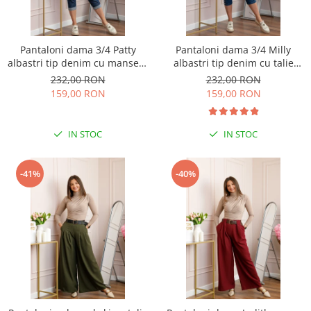
Pantaloni dama 3/4 Patty
Pantaloni dama 3/4 Milly
albastri tip denim cu manseta
albastri tip denim cu talie
reglabila si talie elastica
elastica si buzunare
232,00 RON
232,00 RON
159,00 RON
159,00 RON
IN STOC
IN STOC
-41%
-40%