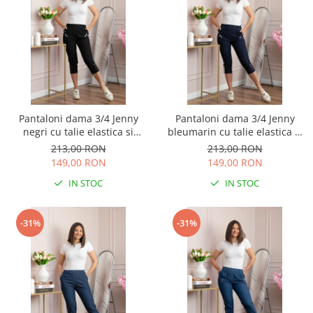
Pantaloni dama 3/4 Jenny
Pantaloni dama 3/4 Jenny
negri cu talie elastica si
bleumarin cu talie elastica si
fermoare decorative
fermoare decorative
213,00 RON
213,00 RON
149,00 RON
149,00 RON
IN STOC
IN STOC
-31%
-31%