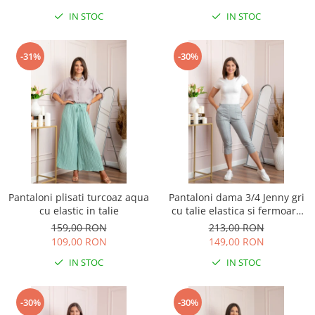
IN STOC
IN STOC
-31%
-30%
Pantaloni plisati turcoaz aqua
Pantaloni dama 3/4 Jenny gri
cu elastic in talie
cu talie elastica si fermoare
decorative
159,00 RON
213,00 RON
109,00 RON
149,00 RON
IN STOC
IN STOC
-30%
-30%