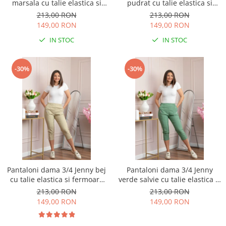
marsala cu talie elastica si
pudrat cu talie elastica si
fermoare decorative
fermoare decorative
213,00 RON
213,00 RON
149,00 RON
149,00 RON
IN STOC
IN STOC
-30%
-30%
Pantaloni dama 3/4 Jenny bej
Pantaloni dama 3/4 Jenny
cu talie elastica si fermoare
verde salvie cu talie elastica si
decorative
fermoare decorative
213,00 RON
213,00 RON
149,00 RON
149,00 RON