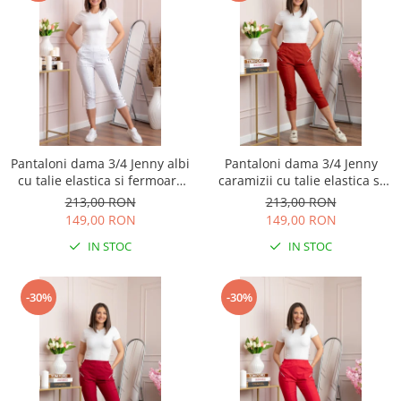
Pantaloni dama 3/4 Jenny albi
Pantaloni dama 3/4 Jenny
cu talie elastica si fermoare
caramizii cu talie elastica si
decorative
fermoare decorative
213,00 RON
213,00 RON
149,00 RON
149,00 RON
IN STOC
IN STOC
-30%
-30%