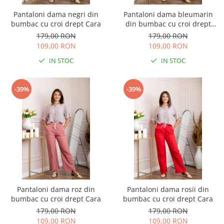
Pantaloni dama negri din
Pantaloni dama bleumarin
bumbac cu croi drept Cara
din bumbac cu croi drept
Cara
179,00 RON
179,00 RON
109,00 RON
109,00 RON
IN STOC
IN STOC
-39%
-39%
Pantaloni dama roz din
Pantaloni dama rosii din
bumbac cu croi drept Cara
bumbac cu croi drept Cara
179,00 RON
179,00 RON
109,00 RON
109,00 RON