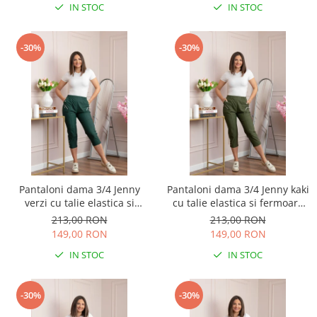
IN STOC
IN STOC
-30%
-30%
Pantaloni dama 3/4 Jenny
Pantaloni dama 3/4 Jenny kaki
verzi cu talie elastica si
cu talie elastica si fermoare
fermoare decorative
decorative
213,00 RON
213,00 RON
149,00 RON
149,00 RON
IN STOC
IN STOC
-30%
-30%