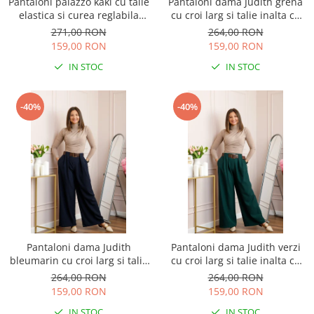
Pantaloni palazzo kaki cu talie
Pantaloni dama Judith grena
elastica si curea reglabila
cu croi larg si talie inalta cu
Savannah
curea
271,00 RON
264,00 RON
159,00 RON
159,00 RON
IN STOC
IN STOC
-40%
-40%
Pantaloni dama Judith
Pantaloni dama Judith verzi
bleumarin cu croi larg si talie
cu croi larg si talie inalta cu
inalta cu curea
curea
264,00 RON
264,00 RON
159,00 RON
159,00 RON
IN STOC
IN STOC