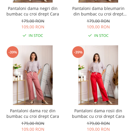
Pantaloni dama negri din
Pantaloni dama bleumarin
bumbac cu croi drept Cara
din bumbac cu croi drept
Cara
179,00 RON
179,00 RON
109,00 RON
109,00 RON
IN STOC
IN STOC
-39%
-39%
Pantaloni dama roz din
Pantaloni dama rosii din
bumbac cu croi drept Cara
bumbac cu croi drept Cara
179,00 RON
179,00 RON
109,00 RON
109,00 RON