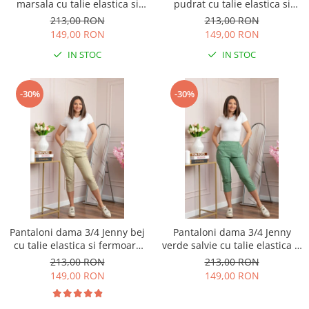
marsala cu talie elastica si
pudrat cu talie elastica si
fermoare decorative
fermoare decorative
213,00 RON
213,00 RON
149,00 RON
149,00 RON
IN STOC
IN STOC
-30%
-30%
Pantaloni dama 3/4 Jenny bej
Pantaloni dama 3/4 Jenny
cu talie elastica si fermoare
verde salvie cu talie elastica si
decorative
fermoare decorative
213,00 RON
213,00 RON
149,00 RON
149,00 RON