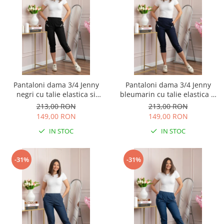
Pantaloni dama 3/4 Jenny
Pantaloni dama 3/4 Jenny
negri cu talie elastica si
bleumarin cu talie elastica si
fermoare decorative
fermoare decorative
213,00 RON
213,00 RON
149,00 RON
149,00 RON
IN STOC
IN STOC
-31%
-31%