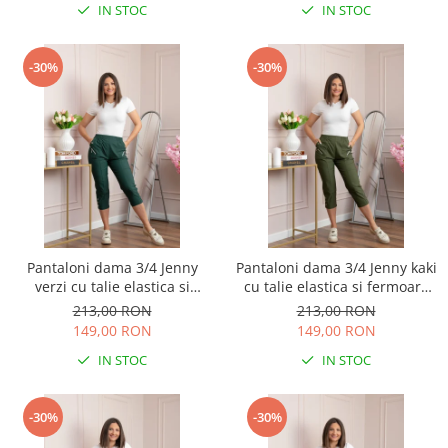
IN STOC
IN STOC
-30%
-30%
Pantaloni dama 3/4 Jenny
Pantaloni dama 3/4 Jenny kaki
verzi cu talie elastica si
cu talie elastica si fermoare
fermoare decorative
decorative
213,00 RON
213,00 RON
149,00 RON
149,00 RON
IN STOC
IN STOC
-30%
-30%