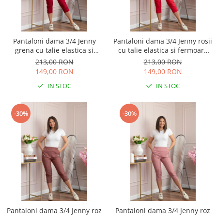
Pantaloni dama 3/4 Jenny
Pantaloni dama 3/4 Jenny rosii
grena cu talie elastica si
cu talie elastica si fermoare
fermoare decorative
decorative
213,00 RON
213,00 RON
149,00 RON
149,00 RON
IN STOC
IN STOC
-30%
-30%
Pantaloni dama 3/4 Jenny roz
Pantaloni dama 3/4 Jenny roz