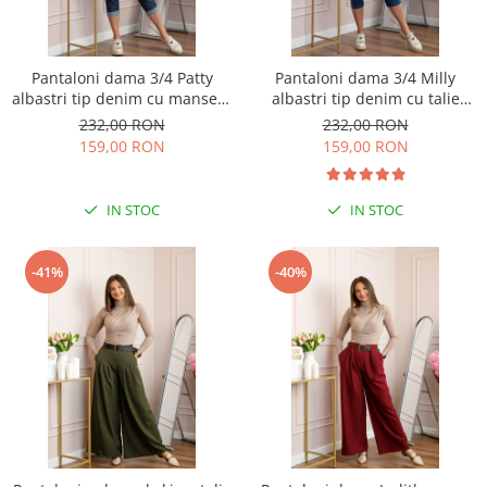
Pantaloni dama 3/4 Patty
Pantaloni dama 3/4 Milly
albastri tip denim cu manseta
albastri tip denim cu talie
reglabila si talie elastica
elastica si buzunare
232,00 RON
232,00 RON
159,00 RON
159,00 RON
IN STOC
IN STOC
-41%
-40%