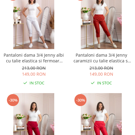
Pantaloni dama 3/4 Jenny albi
Pantaloni dama 3/4 Jenny
cu talie elastica si fermoare
caramizii cu talie elastica si
decorative
fermoare decorative
213,00 RON
213,00 RON
149,00 RON
149,00 RON
IN STOC
IN STOC
-30%
-30%