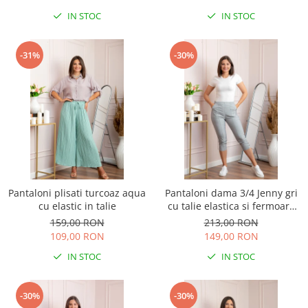
IN STOC
IN STOC
-31%
-30%
Pantaloni plisati turcoaz aqua
Pantaloni dama 3/4 Jenny gri
cu elastic in talie
cu talie elastica si fermoare
decorative
159,00 RON
213,00 RON
109,00 RON
149,00 RON
IN STOC
IN STOC
-30%
-30%