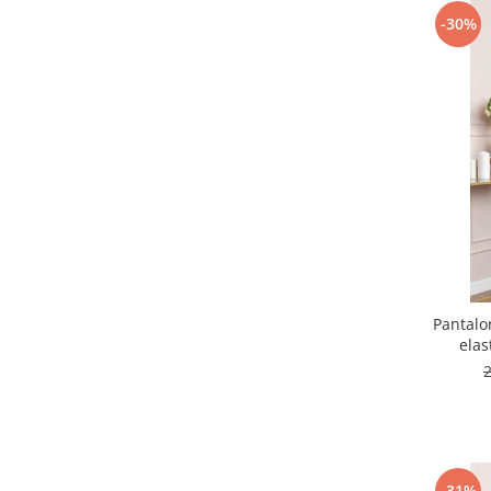
-30%
Pantalo
elas
-31%