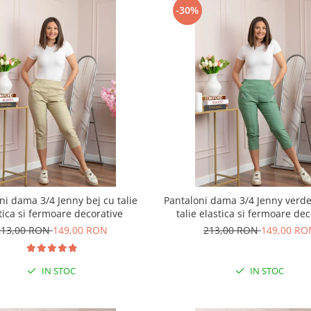
-30%
ni dama 3/4 Jenny bej cu talie
Pantaloni dama 3/4 Jenny verde
tica si fermoare decorative
talie elastica si fermoare de
213,00 RON
149,00 RON
213,00 RON
149,00 RO
IN STOC
IN STOC