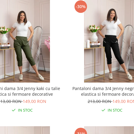
-30%
ni dama 3/4 Jenny kaki cu talie
Pantaloni dama 3/4 Jenny negri
tica si fermoare decorative
elastica si fermoare decor
213,00 RON
149,00 RON
213,00 RON
149,00 RO
IN STOC
IN STOC
-31%