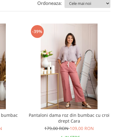
Ordoneaza:
-39%
n bumbac
Pantaloni dama roz din bumbac cu croi
drept Cara
N
179,00 RON
109,00 RON