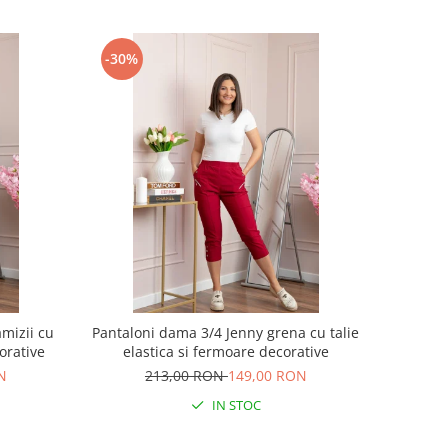
-30%
mizii cu
Pantaloni dama 3/4 Jenny grena cu talie
corative
elastica si fermoare decorative
N
213,00 RON
149,00 RON
IN STOC