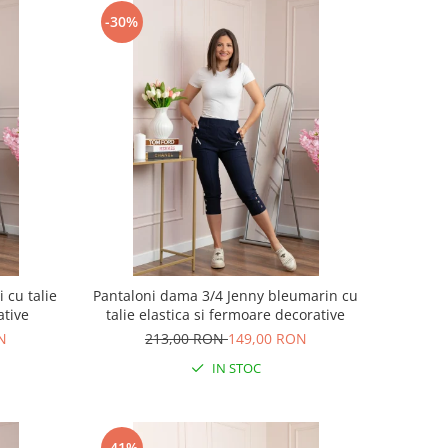
-30%
 cu talie
Pantaloni dama 3/4 Jenny bleumarin cu
ative
talie elastica si fermoare decorative
N
213,00 RON
149,00 RON
IN STOC
-41%