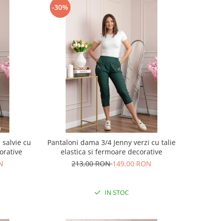
-30%
 salvie cu
Pantaloni dama 3/4 Jenny verzi cu talie
corative
elastica si fermoare decorative
N
213,00 RON
149,00 RON
IN STOC