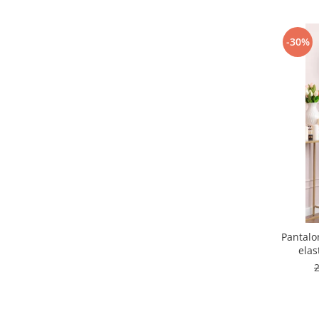
-30%
Pantalo
elas