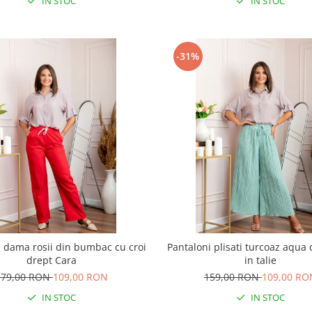
IN STOC
IN STOC
-31%
i dama rosii din bumbac cu croi
Pantaloni plisati turcoaz aqua 
drept Cara
in talie
179,00 RON
109,00 RON
159,00 RON
109,00 RO
IN STOC
IN STOC