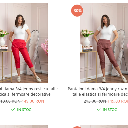
-30%
i dama 3/4 Jenny rosii cu talie
Pantaloni dama 3/4 Jenny roz m
tica si fermoare decorative
talie elastica si fermoare de
213,00 RON
149,00 RON
213,00 RON
149,00 RO
IN STOC
IN STOC