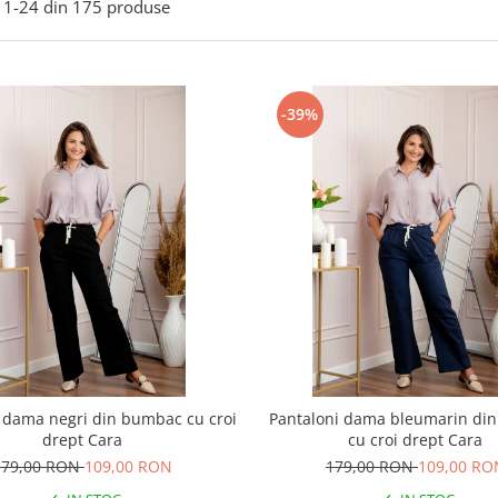
1-
24
din
175
produse
-39%
 dama negri din bumbac cu croi
Pantaloni dama bleumarin di
drept Cara
cu croi drept Cara
179,00 RON
109,00 RON
179,00 RON
109,00 RO