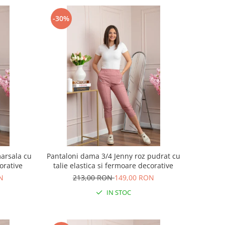
-30%
arsala cu
Pantaloni dama 3/4 Jenny roz pudrat cu
corative
talie elastica si fermoare decorative
N
213,00 RON
149,00 RON
IN STOC