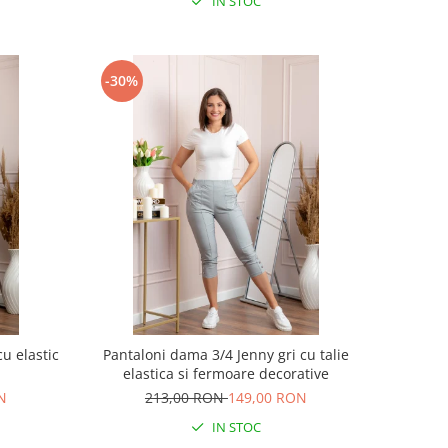
IN STOC
-30%
cu elastic
Pantaloni dama 3/4 Jenny gri cu talie
elastica si fermoare decorative
N
213,00 RON
149,00 RON
IN STOC