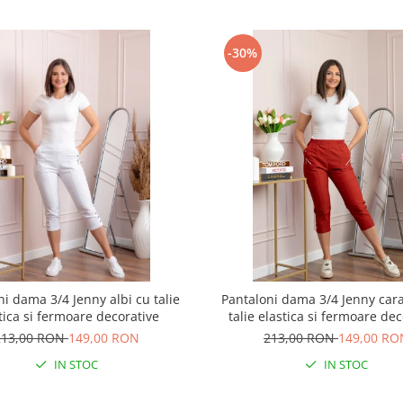
-30%
ni dama 3/4 Jenny albi cu talie
Pantaloni dama 3/4 Jenny cara
tica si fermoare decorative
talie elastica si fermoare de
213,00 RON
149,00 RON
213,00 RON
149,00 RO
IN STOC
IN STOC