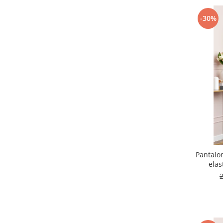
-30%
Pantalon
elas