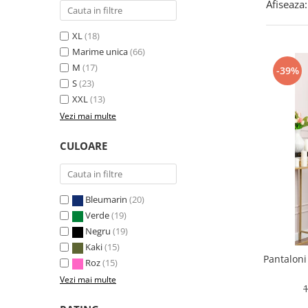
Afiseaza:
XL
(18)
Marime unica
(66)
M
(17)
-39%
S
(23)
XXL
(13)
Vezi mai multe
CULOARE
Bleumarin
(20)
Verde
(19)
Negru
(19)
Kaki
(15)
Pantaloni
Roz
(15)
Vezi mai multe