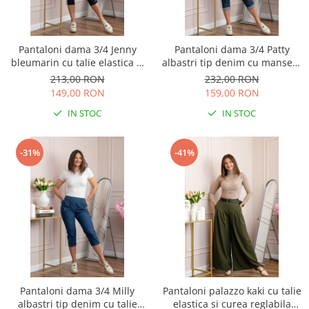
Pantaloni dama 3/4 Jenny
Pantaloni dama 3/4 Patty
bleumarin cu talie elastica si
albastri tip denim cu manseta
fermoare decorative
reglabila si talie elastica
213,00 RON
232,00 RON
149,00 RON
159,00 RON
IN STOC
IN STOC
-31%
-41%
Pantaloni dama 3/4 Milly
Pantaloni palazzo kaki cu talie
albastri tip denim cu talie
elastica si curea reglabila