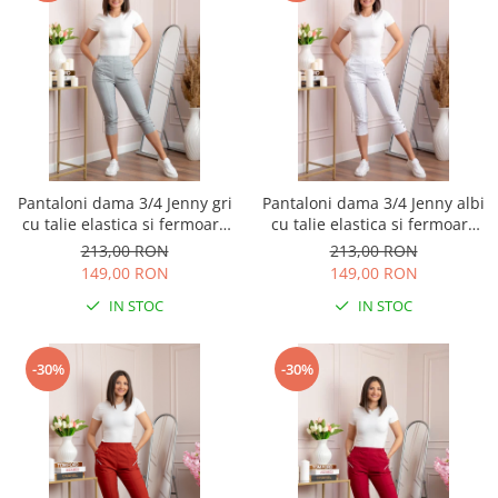
Pantaloni dama 3/4 Jenny gri
Pantaloni dama 3/4 Jenny albi
cu talie elastica si fermoare
cu talie elastica si fermoare
decorative
decorative
213,00 RON
213,00 RON
149,00 RON
149,00 RON
IN STOC
IN STOC
-30%
-30%