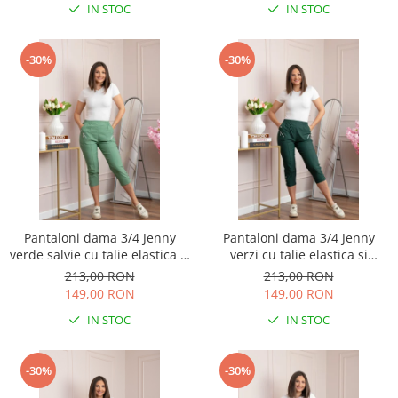
IN STOC
IN STOC
-30%
-30%
Pantaloni dama 3/4 Jenny
Pantaloni dama 3/4 Jenny
verde salvie cu talie elastica si
verzi cu talie elastica si
fermoare decorative
fermoare decorative
213,00 RON
213,00 RON
149,00 RON
149,00 RON
IN STOC
IN STOC
-30%
-30%