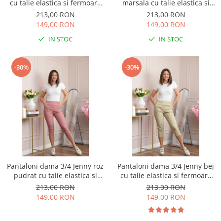
cu talie elastica si fermoare
marsala cu talie elastica si
decorative
fermoare decorative
213,00 RON
213,00 RON
149,00 RON
149,00 RON
IN STOC
IN STOC
-30%
-30%
Pantaloni dama 3/4 Jenny roz
Pantaloni dama 3/4 Jenny bej
pudrat cu talie elastica si
cu talie elastica si fermoare
fermoare decorative
decorative
213,00 RON
213,00 RON
149,00 RON
149,00 RON