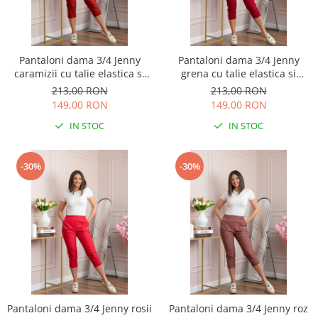
Pantaloni dama 3/4 Jenny
Pantaloni dama 3/4 Jenny
caramizii cu talie elastica si
grena cu talie elastica si
fermoare decorative
fermoare decorative
213,00 RON
213,00 RON
149,00 RON
149,00 RON
IN STOC
IN STOC
-30%
-30%
Pantaloni dama 3/4 Jenny rosii
Pantaloni dama 3/4 Jenny roz