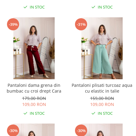
IN STOC
IN STOC
-39%
-31%
Pantaloni dama grena din
Pantaloni plisati turcoaz aqua
bumbac cu croi drept Cara
cu elastic in talie
179,00 RON
159,00 RON
109,00 RON
109,00 RON
IN STOC
IN STOC
-30%
-30%