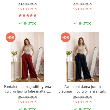
elastica si buzunare
Savannah
232,00 RON
271,00 RON
159,00 RON
159,00 RON
IN STOC
IN STOC
-40%
-40%
Pantaloni dama Judith grena
Pantaloni dama Judith
cu croi larg si talie inalta cu
bleumarin cu croi larg si talie
curea
inalta cu curea
264,00 RON
264,00 RON
159,00 RON
159,00 RON
IN STOC
IN STOC