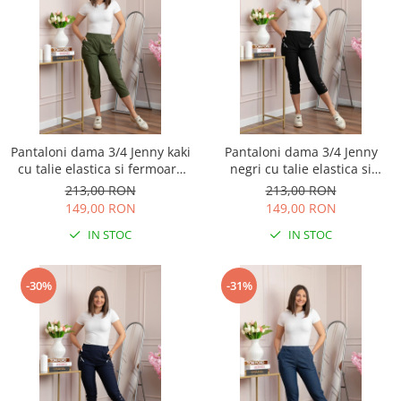
Pantaloni dama 3/4 Jenny kaki
Pantaloni dama 3/4 Jenny
cu talie elastica si fermoare
negri cu talie elastica si
decorative
fermoare decorative
213,00 RON
213,00 RON
149,00 RON
149,00 RON
IN STOC
IN STOC
-30%
-31%