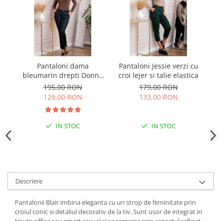
Pantaloni dama
Pantaloni Jessie verzi cu
Pa
bleumarin drepti Donna
croi lejer si talie elastica
cu curea si buzunare
195,00 RON
179,00 RON
functionale
129,00 RON
133,00 RON
IN STOC
IN STOC
Descriere
Pantalonii Blair imbina eleganta cu un strop de feminitate prin
croiul conic si detaliul decorativ de la tiv. Sunt usor de integrat in