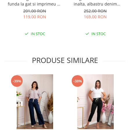
funda la gat si imprimeu cu
inalta, albastru denim
fluturi galben pastel
prespalat — Holly
201,00 RON
252,00 RON
119,00 RON
169,00 RON
IN STOC
IN STOC
PRODUSE SIMILARE
-39%
-38%