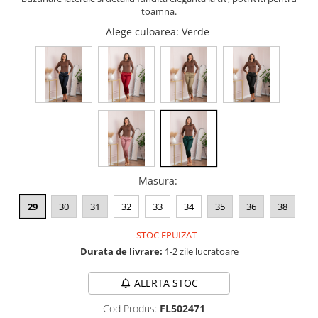
toamna.
Alege culoarea
: Verde
Masura
:
29
30
31
32
33
34
35
36
38
STOC EPUIZAT
Durata de livrare:
1-2 zile lucratoare
ALERTA STOC
Cod Produs:
FL502471