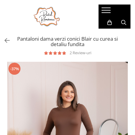
Pijamale
Imbracaminte copii
Pijamale Dama
Imbracaminte Fetite
Pantaloni dama verzi conici Blair cu curea si
Pijamale Dama Marimi Mari
Imbracaminte Baieti
detaliu fundita
Halate
2 Review-uri
Pijamale Baieti
-37%
Pijamale Fetite