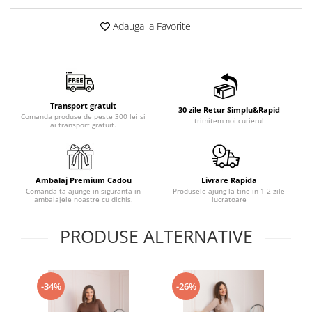
Adauga la Favorite
Transport gratuit
30 zile Retur Simplu&Rapid
Comanda produse de peste 300 lei si
trimitem noi curierul
ai transport gratuit.
Ambalaj Premium Cadou
Livrare Rapida
Comanda ta ajunge in siguranta in
Produsele ajung la tine in 1-2 zile
ambalajele noastre cu dichis.
lucratoare
PRODUSE ALTERNATIVE
-34%
-26%