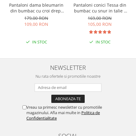
Pantaloni dama bleumarin
Pantaloni conici Tessa din
din bumbac cu croi drept
bumbac cu snur in talie -
Cara
Negru
179,00 RON
169,00 RON
109,00 RON
105,00 RON
IN STOC
IN STOC
NEWSLETTER
Nu rata ofertele si promotiile noastre
Vreau sa primesc newsletter cu promotiile
magazinului. Afla mai multe in
Politica de
Confidentialitate
SOCIAL