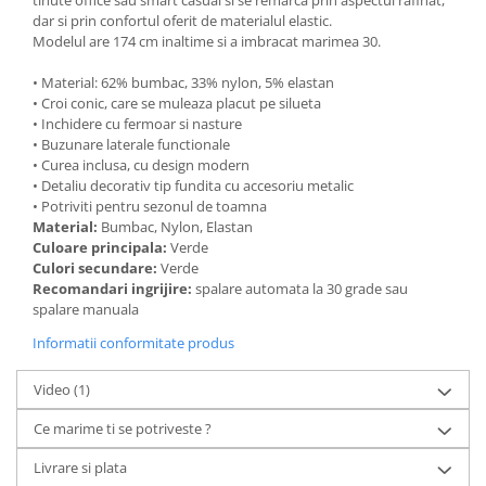
tinute office sau smart casual si se remarca prin aspectul rafinat,
dar si prin confortul oferit de materialul elastic.
Modelul are 174 cm inaltime si a imbracat marimea 30.
• Material: 62% bumbac, 33% nylon, 5% elastan
• Croi conic, care se muleaza placut pe silueta
• Inchidere cu fermoar si nasture
• Buzunare laterale functionale
• Curea inclusa, cu design modern
• Detaliu decorativ tip fundita cu accesoriu metalic
• Potriviti pentru sezonul de toamna
Material:
Bumbac, Nylon, Elastan
Culoare principala:
Verde
Culori secundare:
Verde
Recomandari ingrijire:
spalare automata la 30 grade sau
spalare manuala
Informatii conformitate produs
Video
(1)
Ce marime ti se potriveste ?
Livrare si plata