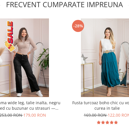
FRECVENT CUMPARATE IMPREUNA
-28%
ma wide leg, talie inalta, negru
Fusta turcoaz boho chic cu vo
ed cu buzunar cu strasuri —
curea in talie
Britney
253,00 RON
179,00 RON
169,00 RON
122,00 RO