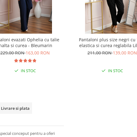
aloni evazati Ophelia cu talie
Pantaloni plus size negri cu 
nalta si curea - Bleumarin
elastica si curea reglabila Li
229,00 RON
163,00 RON
211,00 RON
139,00 RON
IN STOC
IN STOC
Livrare si plata
 special conceput pentru a oferi