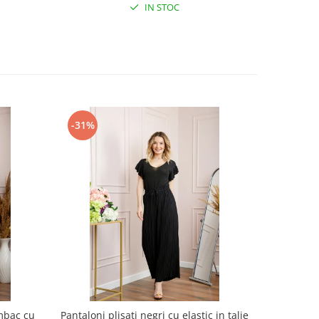
IN STOC
-31%
-39%
mbac cu
Pantaloni plisati negri cu elastic in talie
Pantaloni