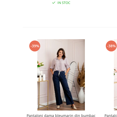
IN STOC
-39%
-38%
Pantaloni dama bleumarin din bumbac
Pantal