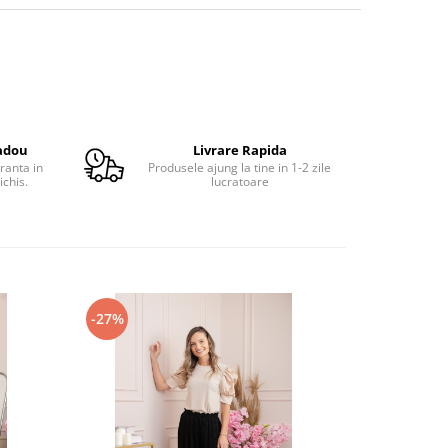
adou
Livrare Rapida
ranta in
Produsele ajung la tine in 1-2 zile
ichis.
lucratoare
-27%
-29%