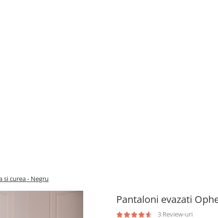
a si curea - Negru
Pantaloni evazati Ophel
3 Review-uri