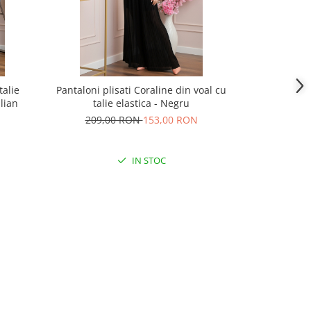
talie
Pantaloni plisati Coraline din voal cu
Pantaloni 
llian
talie elastica - Negru
inalt
209,00 RON
153,00 RON
229,
IN STOC