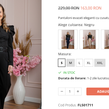
229,00 RON
163,00 RON
Pantaloni evazati eleganti cu cusat
Alege culoarea
: Negru
Masura
:
S
M
L
XL
XXL
IN STOC
Durata de livrare:
1-2 zile lucrato
ADAUG
Cod Produs:
FL501711