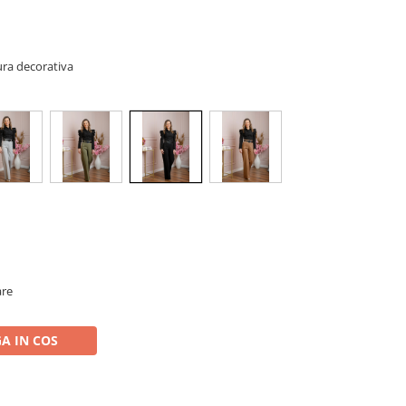
ura decorativa
are
A IN COS