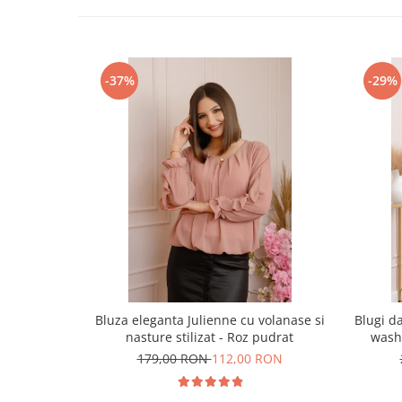
-37%
-29%
Bluza eleganta Julienne cu volanase si
Blugi da
nasture stilizat - Roz pudrat
wash
179,00 RON
112,00 RON