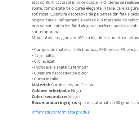
atat confort, cat si stil in orice ocazie. Inchiderea se realiz
spate, completata de o curea eleganta in talie, care asigura
sofisticat. Cusatura decorativa de pe partea din fata a pic
originalitate si rafinament. Realizati din materiale de calit
prin versatilitatea lor, fiind alegerea perfecta pentru a imb
contemporana.
Modelul din imagine are 160 cm inaltime si poarta marimea
• Compozitie material: 56% bumbac, 37% nylon, 7% elasta
• Talie inalta
• Croi evazat
• Inchidere la spate cu fermoar
• Cusatura decorativa pe picior
• Curea in talie
Material:
Bumbac, Nylon, Elastan
Culoare principala:
Negru
Culori secundare:
Negru
Recomandari ingrijire:
spalare automata la 30 grade sa
Informatii conformitate produs