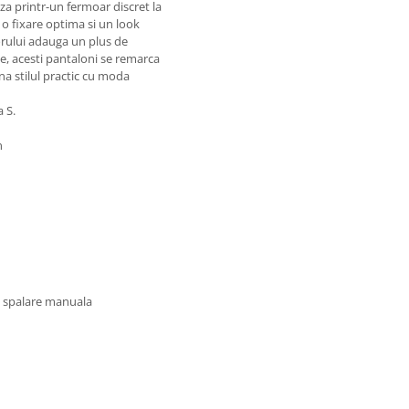
eaza printr-un fermoar discret la
 o fixare optima si un look
iorului adauga un plus de
ate, acesti pantaloni se remarca
ina stilul practic cu moda
 S.
n
u spalare manuala