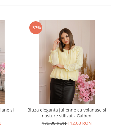
-37%
-35%
lane si
Bluza eleganta Julienne cu volanase si
Rochie roz
nasture stilizat - Galben
21
N
179,00 RON
112,00 RON