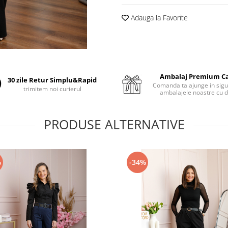
Adauga la Favorite
Ambalaj Premium C
30 zile Retur Simplu&Rapid
Comanda ta ajunge in sigu
trimitem noi curierul
ambalajele noastre cu d
PRODUSE ALTERNATIVE
%
-34%