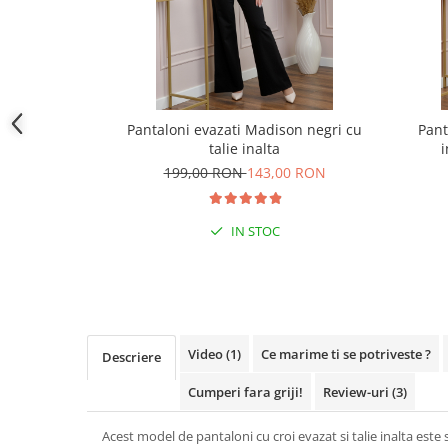
Pantaloni evazati Madison negri cu
Pant
talie inalta
i
199,00 RON
143,00 RON
IN STOC
Video
(1)
Ce marime ti se potriveste ?
Descriere
Cumperi fara griji!
Review-uri
(3)
Acest model de pantaloni cu croi evazat si talie inalta este