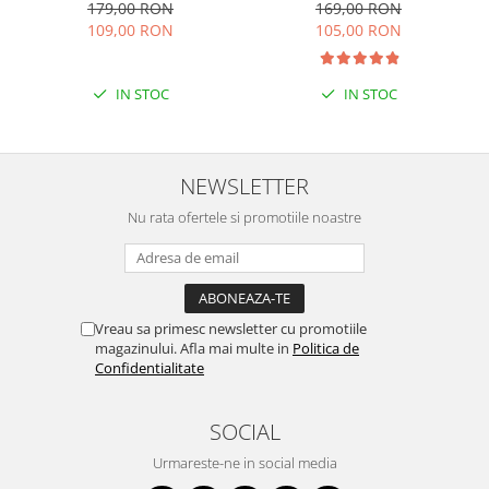
Cara
Negru
179,00 RON
169,00 RON
109,00 RON
105,00 RON
IN STOC
IN STOC
NEWSLETTER
Nu rata ofertele si promotiile noastre
Vreau sa primesc newsletter cu promotiile
magazinului. Afla mai multe in
Politica de
Confidentialitate
SOCIAL
Urmareste-ne in social media