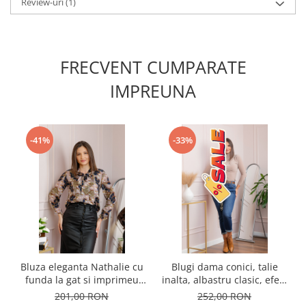
Review-uri
(1)
FRECVENT CUMPARATE
IMPREUNA
-41%
-33%
Bluza eleganta Nathalie cu
Blugi dama conici, talie
funda la gat si imprimeu
inalta, albastru clasic, efect
auriu si albastru
prespalat — Holly
201,00 RON
252,00 RON