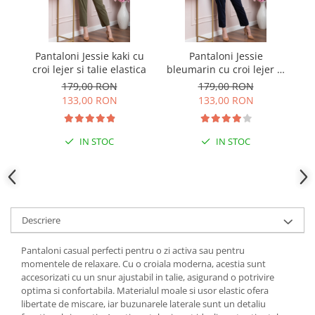
Pantaloni Jessie kaki cu
Pantaloni Jessie
Pa
croi lejer si talie elastica
bleumarin cu croi lejer si
talie elastica
179,00 RON
179,00 RON
133,00 RON
133,00 RON
IN STOC
IN STOC
Descriere
Pantaloni casual perfecti pentru o zi activa sau pentru
momentele de relaxare. Cu o croiala moderna, acestia sunt
accesorizati cu un snur ajustabil in talie, asigurand o potrivire
optima si confortabila. Materialul moale si usor elastic ofera
libertate de miscare, iar buzunarele laterale sunt un detaliu