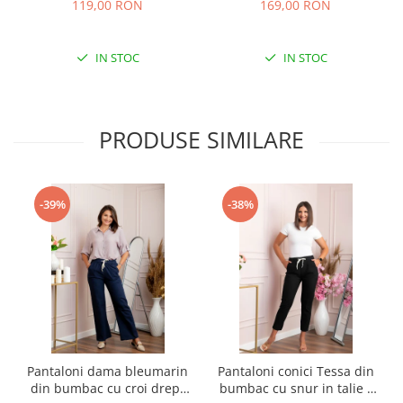
119,00 RON
169,00 RON
IN STOC
IN STOC
PRODUSE SIMILARE
-39%
-38%
Pantaloni dama bleumarin
Pantaloni conici Tessa din
din bumbac cu croi drept
bumbac cu snur in talie -