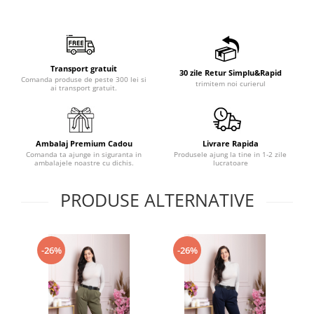
Transport gratuit
30 zile Retur Simplu&Rapid
Comanda produse de peste 300 lei si
trimitem noi curierul
ai transport gratuit.
Ambalaj Premium Cadou
Livrare Rapida
Comanda ta ajunge in siguranta in
Produsele ajung la tine in 1-2 zile
ambalajele noastre cu dichis.
lucratoare
PRODUSE ALTERNATIVE
-26%
-26%