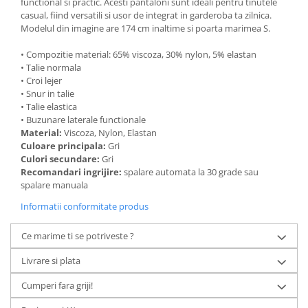
functional si practic. Acesti pantaloni sunt ideali pentru tinutele
casual, fiind versatili si usor de integrat in garderoba ta zilnica.
Modelul din imagine are 174 cm inaltime si poarta marimea S.
• Compozitie material: 65% viscoza, 30% nylon, 5% elastan
• Talie normala
• Croi lejer
• Snur in talie
• Talie elastica
• Buzunare laterale functionale
Material:
Viscoza, Nylon, Elastan
Culoare principala:
Gri
Culori secundare:
Gri
Recomandari ingrijire:
spalare automata la 30 grade sau
spalare manuala
Informatii conformitate produs
Ce marime ti se potriveste ?
Livrare si plata
Cumperi fara griji!