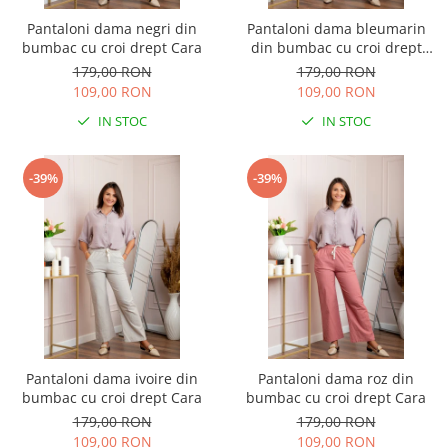
Pantaloni dama negri din
Pantaloni dama bleumarin
bumbac cu croi drept Cara
din bumbac cu croi drept
Cara
179,00 RON
179,00 RON
109,00 RON
109,00 RON
IN STOC
IN STOC
-39%
-39%
Pantaloni dama ivoire din
Pantaloni dama roz din
bumbac cu croi drept Cara
bumbac cu croi drept Cara
179,00 RON
179,00 RON
109,00 RON
109,00 RON