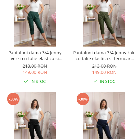
Pantaloni dama 3/4 Jenny
Pantaloni dama 3/4 Jenny kaki
verzi cu talie elastica si
cu talie elastica si fermoare
fermoare decorative
decorative
213,00 RON
213,00 RON
149,00 RON
149,00 RON
IN STOC
IN STOC
-30%
-30%