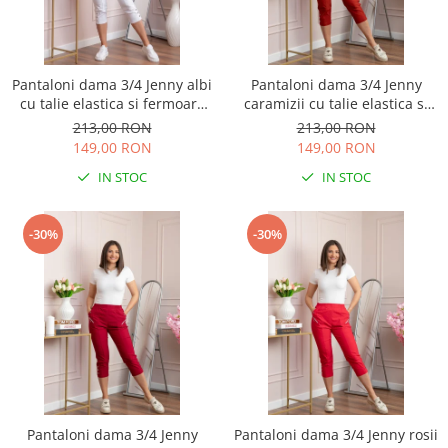
Pantaloni dama 3/4 Jenny albi
Pantaloni dama 3/4 Jenny
cu talie elastica si fermoare
caramizii cu talie elastica si
decorative
fermoare decorative
213,00 RON
213,00 RON
149,00 RON
149,00 RON
IN STOC
IN STOC
-30%
-30%
Pantaloni dama 3/4 Jenny
Pantaloni dama 3/4 Jenny rosii