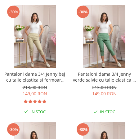
-30%
-30%
Pantaloni dama 3/4 Jenny bej
Pantaloni dama 3/4 Jenny
cu talie elastica si fermoare
verde salvie cu talie elastica si
decorative
fermoare decorative
213,00 RON
213,00 RON
149,00 RON
149,00 RON
IN STOC
IN STOC
-30%
-30%