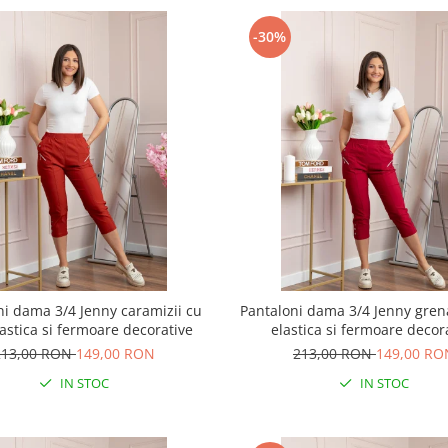
-30%
ni dama 3/4 Jenny caramizii cu
Pantaloni dama 3/4 Jenny grena
lastica si fermoare decorative
elastica si fermoare decor
213,00 RON
149,00 RON
213,00 RON
149,00 RO
IN STOC
IN STOC