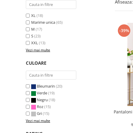
Afiseaza:
XL
(18)
Marime unica
(65)
M
(17)
-39%
S
(23)
XXL
(13)
Vezi mai multe
CULOARE
Bleumarin
(20)
Verde
(19)
Negru
(18)
Roz
(15)
Pantaloni
Gri
(15)
Vezi mai multe