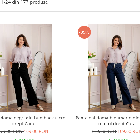
1-
24
din
177
produse
-39%
 dama negri din bumbac cu croi
Pantaloni dama bleumarin di
drept Cara
cu croi drept Cara
179,00 RON
109,00 RON
179,00 RON
109,00 RO