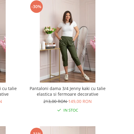
-30%
 cu talie
Pantaloni dama 3/4 Jenny kaki cu talie
ative
elastica si fermoare decorative
N
213,00 RON
149,00 RON
IN STOC
-31%