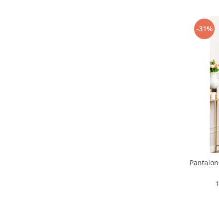
-31%
Pantaloni