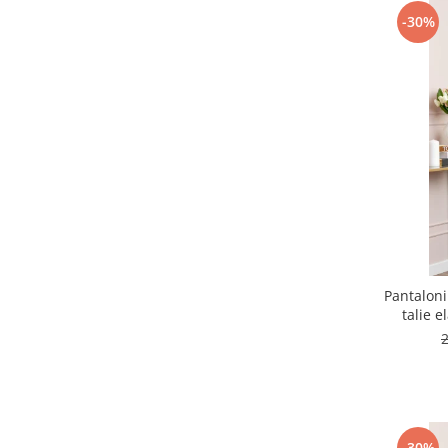
-30%
Pantaloni
talie e
-30%