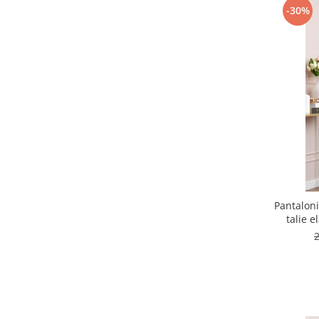
-30%
Pantalon
talie e