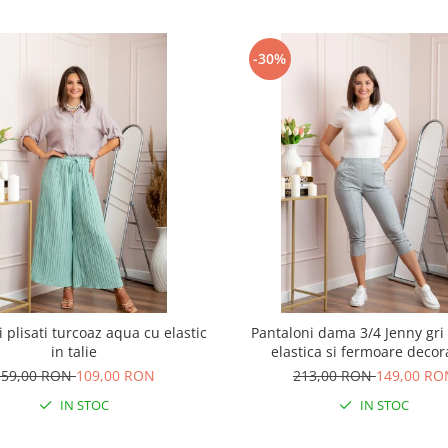
-30%
 plisati turcoaz aqua cu elastic
Pantaloni dama 3/4 Jenny gri 
in talie
elastica si fermoare decor
159,00 RON
109,00 RON
213,00 RON
149,00 RO
IN STOC
IN STOC