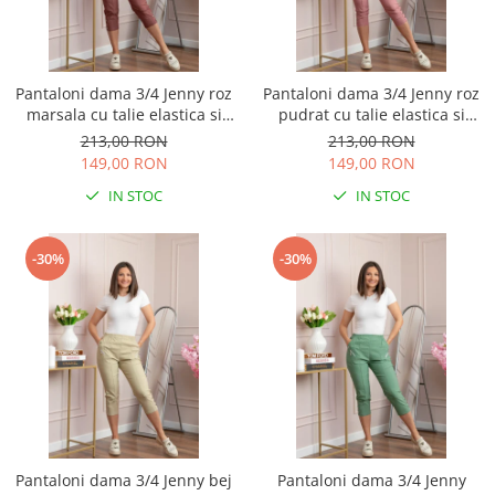
Pantaloni dama 3/4 Jenny roz
Pantaloni dama 3/4 Jenny roz
marsala cu talie elastica si
pudrat cu talie elastica si
fermoare decorative
fermoare decorative
213,00 RON
213,00 RON
149,00 RON
149,00 RON
IN STOC
IN STOC
-30%
-30%
Pantaloni dama 3/4 Jenny bej
Pantaloni dama 3/4 Jenny