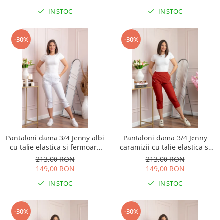
IN STOC
IN STOC
-30%
-30%
Pantaloni dama 3/4 Jenny albi
Pantaloni dama 3/4 Jenny
cu talie elastica si fermoare
caramizii cu talie elastica si
decorative
fermoare decorative
213,00 RON
213,00 RON
149,00 RON
149,00 RON
IN STOC
IN STOC
-30%
-30%