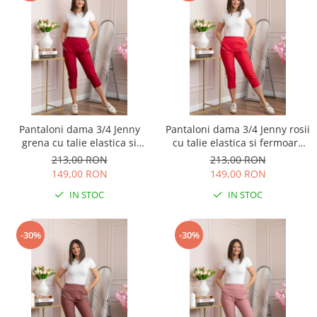
Pantaloni dama 3/4 Jenny
Pantaloni dama 3/4 Jenny rosii
grena cu talie elastica si
cu talie elastica si fermoare
fermoare decorative
decorative
213,00 RON
213,00 RON
149,00 RON
149,00 RON
IN STOC
IN STOC
-30%
-30%