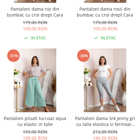
Pantaloni dama roz din
Pantaloni dama rosii din
bumbac cu croi drept Cara
bumbac cu croi drept Cara
179,00 RON
179,00 RON
109,00 RON
109,00 RON
IN STOC
IN STOC
-31%
-30%
Pantaloni plisati turcoaz aqua
Pantaloni dama 3/4 Jenny gri
cu elastic in talie
cu talie elastica si fermoare
decorative
159,00 RON
213,00 RON
109,00 RON
149,00 RON