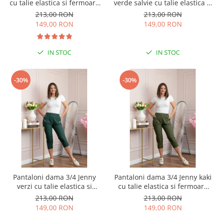
cu talie elastica si fermoare
verde salvie cu talie elastica si
decorative
fermoare decorative
213,00 RON
213,00 RON
149,00 RON
149,00 RON
IN STOC
IN STOC
-30%
-30%
Pantaloni dama 3/4 Jenny
Pantaloni dama 3/4 Jenny kaki
verzi cu talie elastica si
cu talie elastica si fermoare
fermoare decorative
decorative
213,00 RON
213,00 RON
149,00 RON
149,00 RON