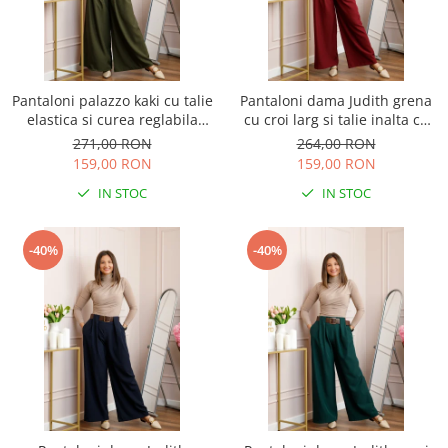
Pantaloni palazzo kaki cu talie
Pantaloni dama Judith grena
elastica si curea reglabila
cu croi larg si talie inalta cu
Savannah
curea
271,00 RON
264,00 RON
159,00 RON
159,00 RON
IN STOC
IN STOC
-40%
-40%