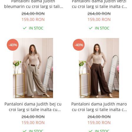
Pantaloni dama Judith
Pantaloni dama Judith verzi
bleumarin cu croi larg si talie
cu croi larg si talie inalta cu
inalta cu curea
curea
264,00 RON
264,00 RON
159,00 RON
159,00 RON
IN STOC
IN STOC
-40%
-40%
Pantaloni dama Judith bej cu
Pantaloni dama Judith maro
croi larg si talie inalta cu
cu croi larg si talie inalta cu
curea
curea
264,00 RON
264,00 RON
159,00 RON
159,00 RON
IN STOC
IN STOC