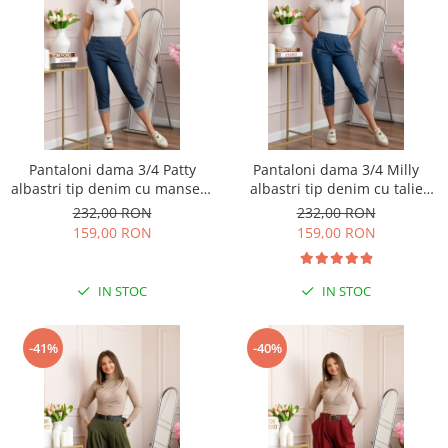
Pantaloni dama 3/4 Patty
Pantaloni dama 3/4 Milly
albastri tip denim cu manseta
albastri tip denim cu talie
reglabila si talie elastica
elastica si buzunare
232,00 RON
232,00 RON
159,00 RON
159,00 RON
IN STOC
IN STOC
-41%
-40%