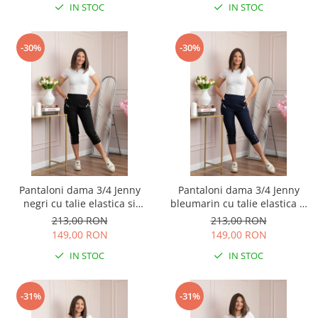
IN STOC
IN STOC
-30%
-30%
Pantaloni dama 3/4 Jenny
Pantaloni dama 3/4 Jenny
negri cu talie elastica si
bleumarin cu talie elastica si
fermoare decorative
fermoare decorative
213,00 RON
213,00 RON
149,00 RON
149,00 RON
IN STOC
IN STOC
-31%
-31%