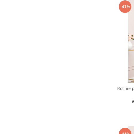
-41%
Rochie p
-41%