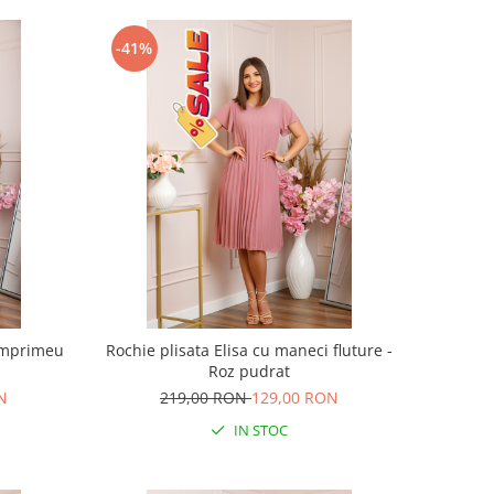
-41%
 imprimeu
Rochie plisata Elisa cu maneci fluture -
Roz pudrat
N
219,00 RON
129,00 RON
IN STOC