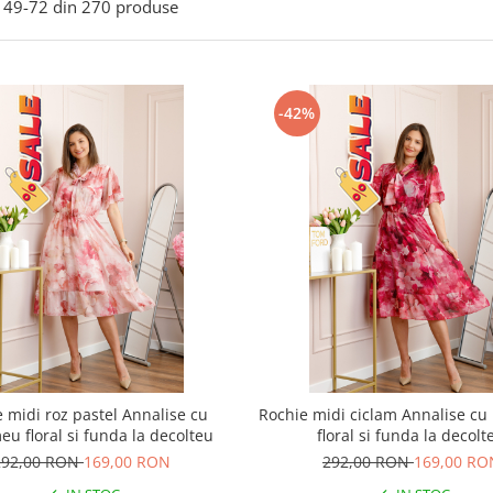
49-
72
din
270
produse
-42%
 midi roz pastel Annalise cu
Rochie midi ciclam Annalise c
eu floral si funda la decolteu
floral si funda la decolt
292,00 RON
169,00 RON
292,00 RON
169,00 RO