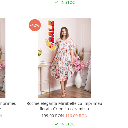
IN STOC
-42%
 imprimeu
Rochie eleganta Mirabelle cu imprimeu
e
floral - Crem cu caramiziu
N
199,00 RON
116,00 RON
IN STOC