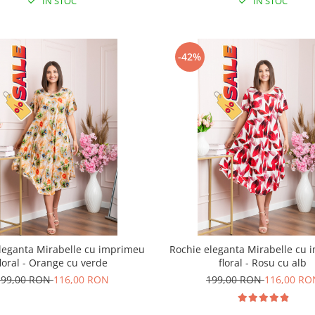
IN STOC
IN STOC
-42%
leganta Mirabelle cu imprimeu
Rochie eleganta Mirabelle cu
floral - Orange cu verde
floral - Rosu cu alb
199,00 RON
116,00 RON
199,00 RON
116,00 RO