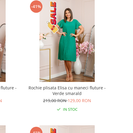
-41%
fluture -
Rochie plisata Elisa cu maneci fluture -
Verde smarald
N
219,00 RON
129,00 RON
IN STOC
-41%