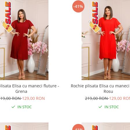
-41%
lisata Elisa cu maneci fluture -
Rochie plisata Elisa cu maneci 
Grena
Rosu
219,00 RON
129,00 RON
219,00 RON
129,00 RO
IN STOC
IN STOC
-41%