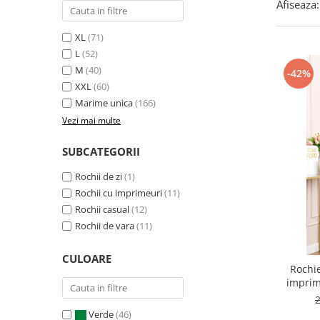
Afiseaza:
XL
(71)
L
(52)
M
(40)
-42%
XXL
(60)
Marime unica
(166)
Vezi mai multe
SUBCATEGORII
Rochii de zi
(1)
Rochii cu imprimeuri
(11)
Rochii casual
(12)
Rochii de vara
(11)
CULOARE
Rochie
imprim
Verde
(46)