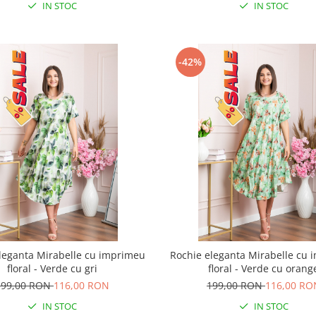
IN STOC
IN STOC
-42%
leganta Mirabelle cu imprimeu
Rochie eleganta Mirabelle cu
floral - Verde cu gri
floral - Verde cu orang
199,00 RON
116,00 RON
199,00 RON
116,00 RO
IN STOC
IN STOC