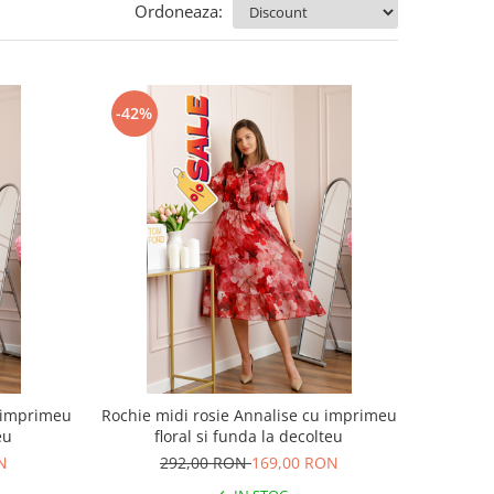
Ordoneaza:
-42%
u imprimeu
Rochie midi rosie Annalise cu imprimeu
eu
floral si funda la decolteu
N
292,00 RON
169,00 RON