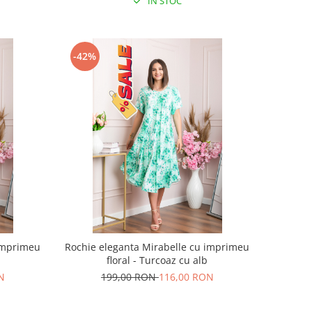
IN STOC
-42%
 imprimeu
Rochie eleganta Mirabelle cu imprimeu
floral - Turcoaz cu alb
N
199,00 RON
116,00 RON