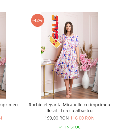
-42%
 imprimeu
Rochie eleganta Mirabelle cu imprimeu
floral - Lila cu albastru
N
199,00 RON
116,00 RON
IN STOC