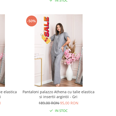
IN STOC
-50%
e elastica
Pantaloni palazzo Athena cu talie elastica
i
si insertii argintii - Gri
N
189,00 RON
95,00 RON
IN STOC