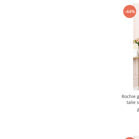
-44%
Rochie g
talie 