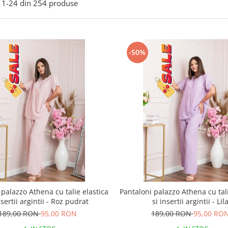
1-
24
din
254
produse
-50%
 palazzo Athena cu talie elastica
Pantaloni palazzo Athena cu tali
nsertii argintii - Roz pudrat
si insertii argintii - Lil
189,00 RON
95,00 RON
189,00 RON
95,00 RO