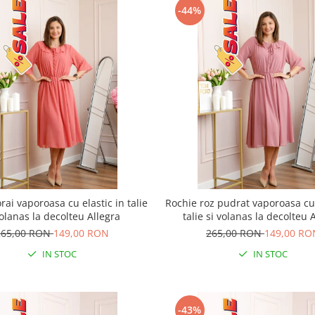
-44%
rai vaporoasa cu elastic in talie
Rochie roz pudrat vaporoasa cu 
volanas la decolteu Allegra
talie si volanas la decolteu 
265,00 RON
149,00 RON
265,00 RON
149,00 RO
IN STOC
IN STOC
-43%