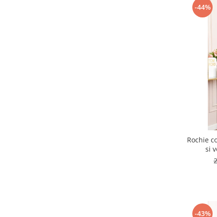
-44%
Rochie co
si 
-43%