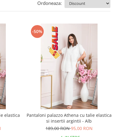
Ordoneaza:
-50%
e elastica
Pantaloni palazzo Athena cu talie elastica
a
si insertii argintii - Alb
N
189,00 RON
95,00 RON