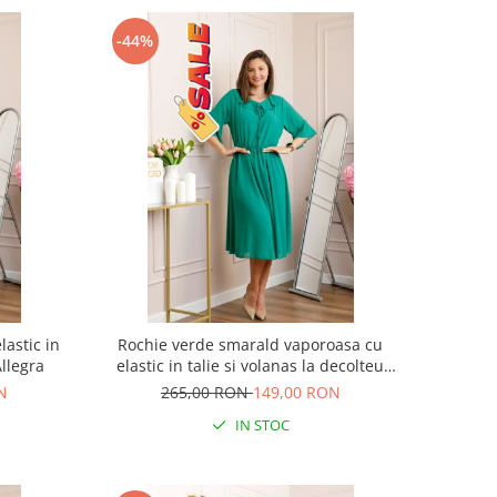
-44%
lastic in
Rochie verde smarald vaporoasa cu
Allegra
elastic in talie si volanas la decolteu
Allegra
N
265,00 RON
149,00 RON
IN STOC