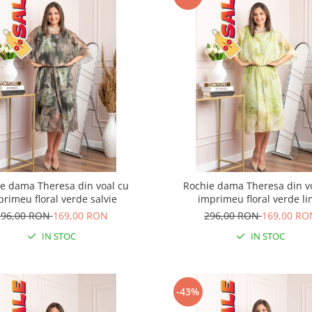
e dama Theresa din voal cu
Rochie dama Theresa din v
primeu floral verde salvie
imprimeu floral verde l
296,00 RON
169,00 RON
296,00 RON
169,00 RO
IN STOC
IN STOC
-43%