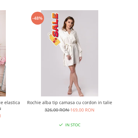
-48%
e elastica
Rochie alba tip camasa cu cordon in talie
u
326,00 RON
169,00 RON
N
IN STOC