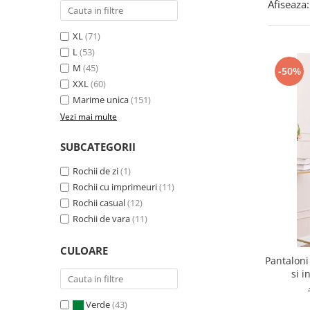
Afiseaza:
XL
(71)
L
(53)
M
(45)
-50%
XXL
(60)
Marime unica
(151)
Vezi mai multe
SUBCATEGORII
Rochii de zi
(1)
Rochii cu imprimeuri
(11)
Rochii casual
(12)
Rochii de vara
(11)
CULOARE
Pantaloni
si i
Verde
(43)