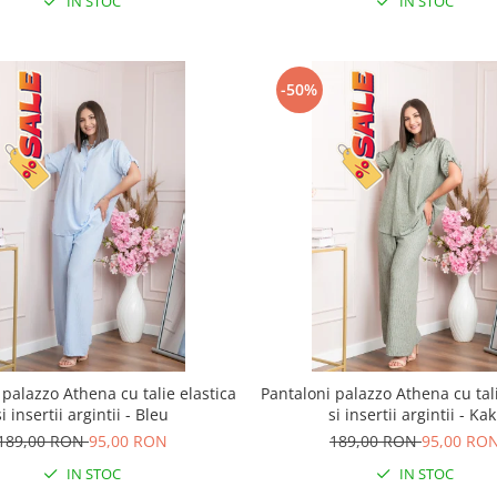
IN STOC
IN STOC
-50%
 palazzo Athena cu talie elastica
Pantaloni palazzo Athena cu tali
si insertii argintii - Bleu
si insertii argintii - Kak
189,00 RON
95,00 RON
189,00 RON
95,00 RO
IN STOC
IN STOC