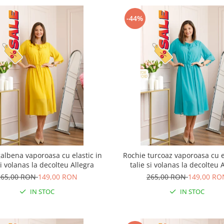
-44%
albena vaporoasa cu elastic in
Rochie turcoaz vaporoasa cu e
si volanas la decolteu Allegra
talie si volanas la decolteu 
265,00 RON
149,00 RON
265,00 RON
149,00 RO
IN STOC
IN STOC