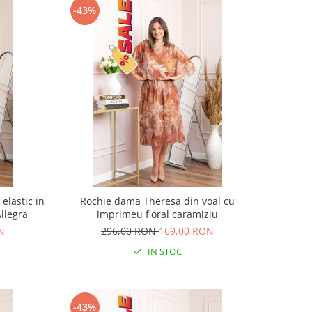
-43%
elastic in
Rochie dama Theresa din voal cu
Allegra
imprimeu floral caramiziu
N
296,00 RON
169,00 RON
IN STOC
-43%