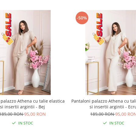
-50%
 palazzo Athena cu talie elastica
Pantaloni palazzo Athena cu tali
si insertii argintii - Bej
si insertii argintii - Ecr
189,00 RON
95,00 RON
189,00 RON
95,00 RO
IN STOC
IN STOC