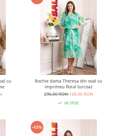
oal cu
Rochie dama Theresa din voal cu
ime
imprimeu floral turcoaz
N
296,00 RON
169,00 RON
IN STOC
-43%