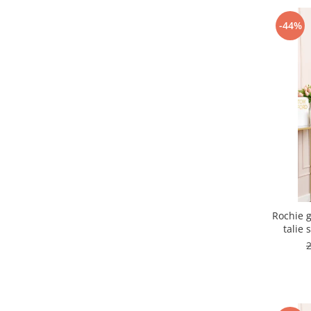
-44%
Rochie g
talie 