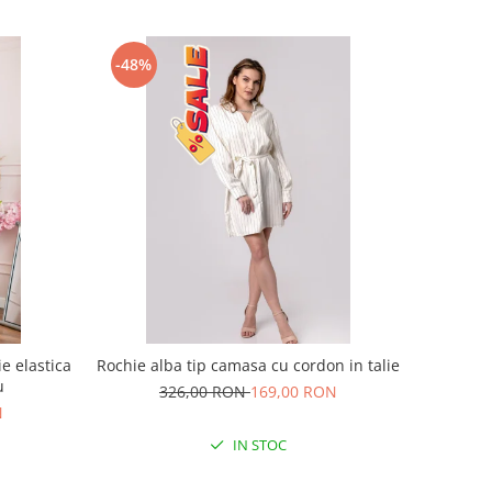
-48%
e elastica
Rochie alba tip camasa cu cordon in talie
u
326,00 RON
169,00 RON
N
IN STOC