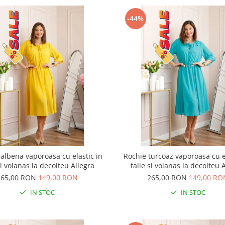
-44%
albena vaporoasa cu elastic in
Rochie turcoaz vaporoasa cu e
si volanas la decolteu Allegra
talie si volanas la decolteu 
265,00 RON
149,00 RON
265,00 RON
149,00 RO
IN STOC
IN STOC