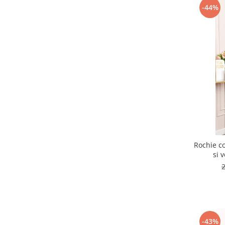
-44%
Rochie co
si 
-43%