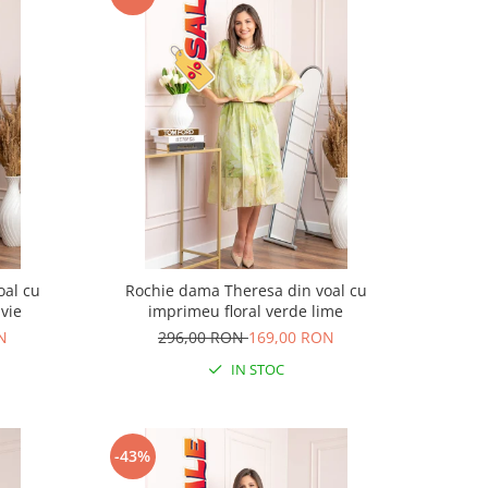
oal cu
Rochie dama Theresa din voal cu
vie
imprimeu floral verde lime
N
296,00 RON
169,00 RON
IN STOC
-43%