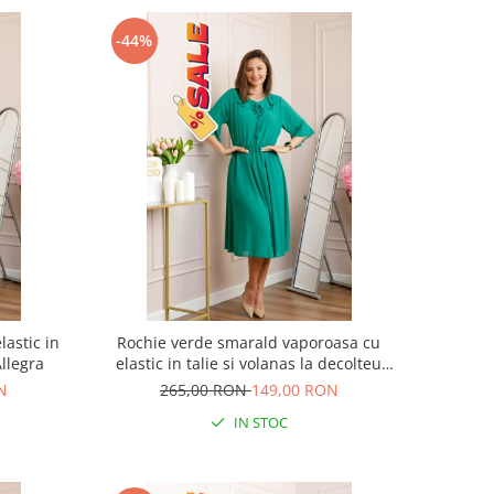
-44%
lastic in
Rochie verde smarald vaporoasa cu
Allegra
elastic in talie si volanas la decolteu
Allegra
N
265,00 RON
149,00 RON
IN STOC