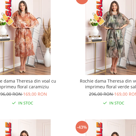
e dama Theresa din voal cu
Rochie dama Theresa din v
mprimeu floral caramiziu
imprimeu floral verde sal
296,00 RON
169,00 RON
296,00 RON
169,00 RO
IN STOC
IN STOC
-43%