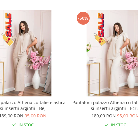
-50%
 palazzo Athena cu talie elastica
Pantaloni palazzo Athena cu tali
si insertii argintii - Bej
si insertii argintii - Ecr
189,00 RON
95,00 RON
189,00 RON
95,00 RO
IN STOC
IN STOC