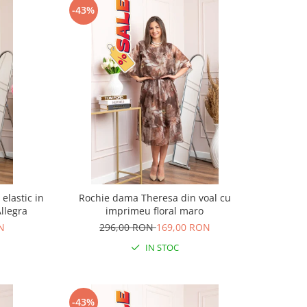
-43%
elastic in
Rochie dama Theresa din voal cu
Allegra
imprimeu floral maro
N
296,00 RON
169,00 RON
IN STOC
-43%