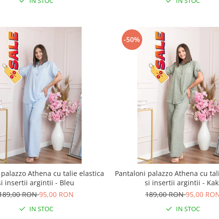
IN STOC
IN STOC
-50%
 palazzo Athena cu talie elastica
Pantaloni palazzo Athena cu tali
si insertii argintii - Bleu
si insertii argintii - Kak
189,00 RON
95,00 RON
189,00 RON
95,00 RO
IN STOC
IN STOC