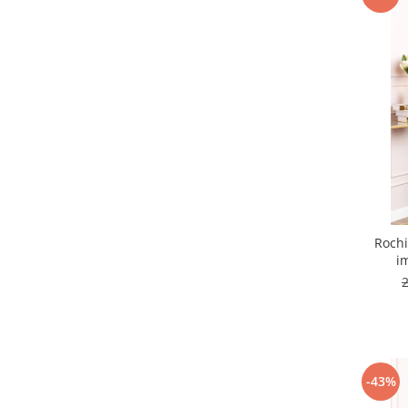
Rochi
i
-43%