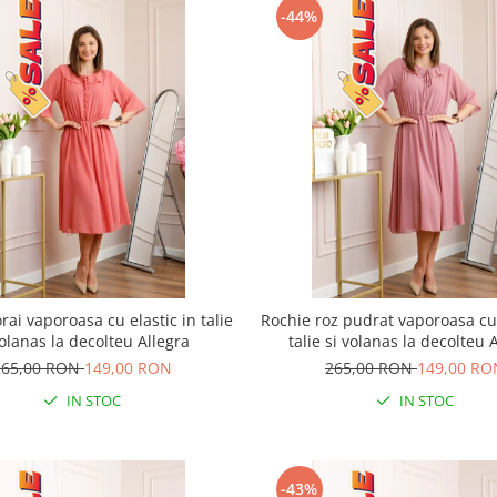
-44%
rai vaporoasa cu elastic in talie
Rochie roz pudrat vaporoasa cu 
volanas la decolteu Allegra
talie si volanas la decolteu 
265,00 RON
149,00 RON
265,00 RON
149,00 RO
IN STOC
IN STOC
-43%