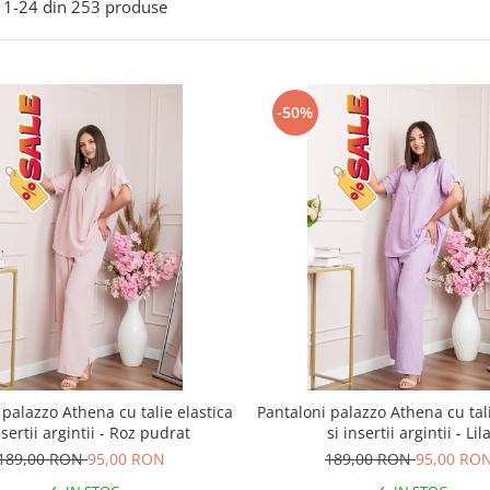
1-
24
din
253
produse
-50%
 palazzo Athena cu talie elastica
Pantaloni palazzo Athena cu tali
nsertii argintii - Roz pudrat
si insertii argintii - Lil
189,00 RON
95,00 RON
189,00 RON
95,00 RO