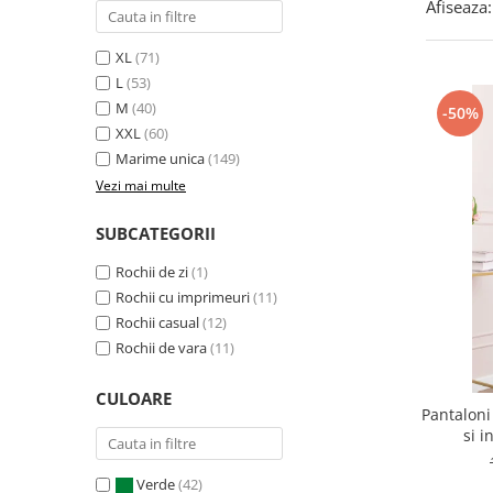
Afiseaza:
XL
(71)
L
(53)
M
(40)
-50%
XXL
(60)
Marime unica
(149)
Vezi mai multe
SUBCATEGORII
Rochii de zi
(1)
Rochii cu imprimeuri
(11)
Rochii casual
(12)
Rochii de vara
(11)
CULOARE
Pantaloni
si i
Verde
(42)