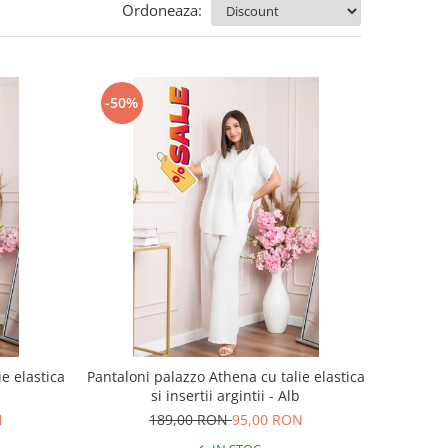
Ordoneaza:
-50%
e elastica
Pantaloni palazzo Athena cu talie elastica
a
si insertii argintii - Alb
N
189,00 RON
95,00 RON