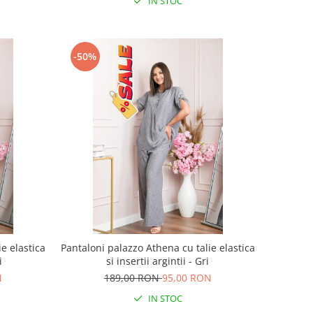
IN STOC
-50%
e elastica
Pantaloni palazzo Athena cu talie elastica
i
si insertii argintii - Gri
N
189,00 RON
95,00 RON
IN STOC