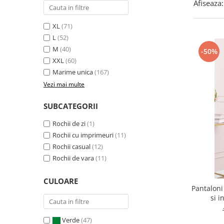
Afiseaza:
XL
(71)
L
(52)
M
(40)
-50%
XXL
(60)
Marime unica
(167)
Vezi mai multe
SUBCATEGORII
Rochii de zi
(1)
Rochii cu imprimeuri
(11)
Rochii casual
(12)
Rochii de vara
(11)
CULOARE
Pantaloni
si i
Verde
(47)