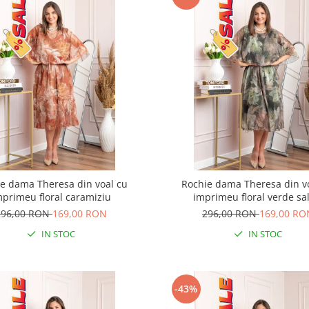
e dama Theresa din voal cu
Rochie dama Theresa din v
mprimeu floral caramiziu
imprimeu floral verde sal
296,00 RON
169,00 RON
296,00 RON
169,00 RO
IN STOC
IN STOC
-43%