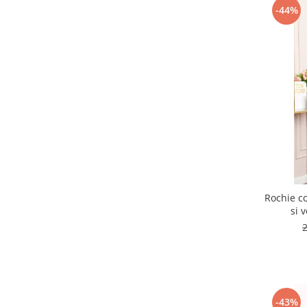
-44%
Rochie co
si 
-43%