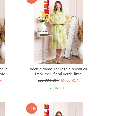
oal cu
Rochie dama Theresa din voal cu
vie
imprimeu floral verde lime
N
296,00 RON
169,00 RON
IN STOC
-43%