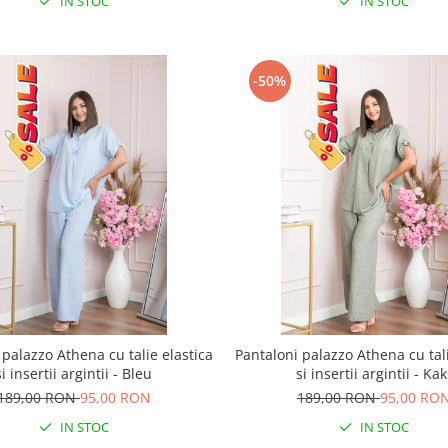
IN STOC
IN STOC
-50%
 palazzo Athena cu talie elastica
Pantaloni palazzo Athena cu tali
si insertii argintii - Bleu
si insertii argintii - Kak
189,00 RON
95,00 RON
189,00 RON
95,00 RO
IN STOC
IN STOC