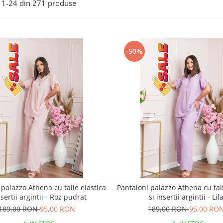
1-
24
din
271
produse
-50%
 palazzo Athena cu talie elastica
Pantaloni palazzo Athena cu tali
nsertii argintii - Roz pudrat
si insertii argintii - Lil
189,00 RON
95,00 RON
189,00 RON
95,00 RO