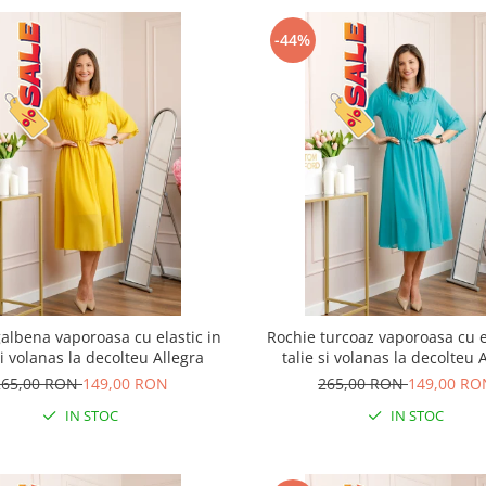
-44%
albena vaporoasa cu elastic in
Rochie turcoaz vaporoasa cu e
si volanas la decolteu Allegra
talie si volanas la decolteu 
265,00 RON
149,00 RON
265,00 RON
149,00 RO
IN STOC
IN STOC