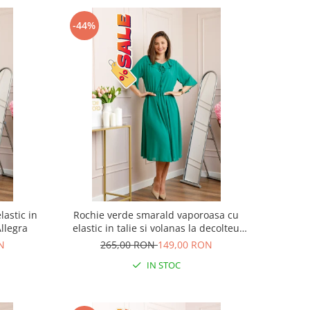
-44%
lastic in
Rochie verde smarald vaporoasa cu
Allegra
elastic in talie si volanas la decolteu
Allegra
N
265,00 RON
149,00 RON
IN STOC