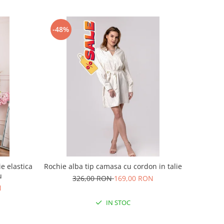
-48%
e elastica
Rochie alba tip camasa cu cordon in talie
u
326,00 RON
169,00 RON
N
IN STOC