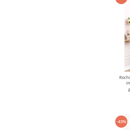
Rochi
i
-43%