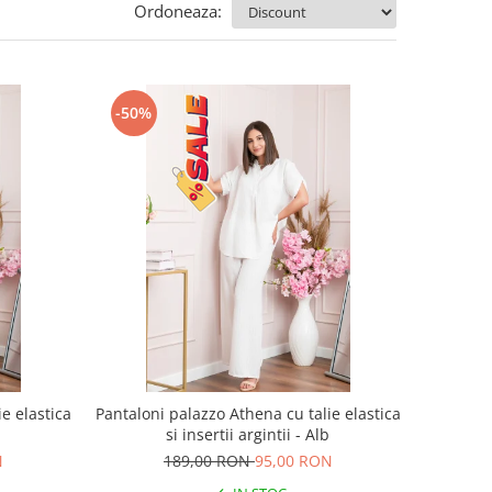
Ordoneaza:
-50%
e elastica
Pantaloni palazzo Athena cu talie elastica
a
si insertii argintii - Alb
N
189,00 RON
95,00 RON