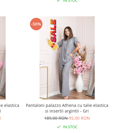
IN STOC
-50%
e elastica
Pantaloni palazzo Athena cu talie elastica
i
si insertii argintii - Gri
N
189,00 RON
95,00 RON
IN STOC