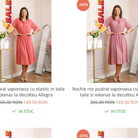
-44%
rai vaporoasa cu elastic in talie
Rochie roz pudrat vaporoasa cu 
volanas la decolteu Allegra
talie si volanas la decolteu 
265,00 RON
149,00 RON
265,00 RON
149,00 RO
IN STOC
IN STOC
-43%