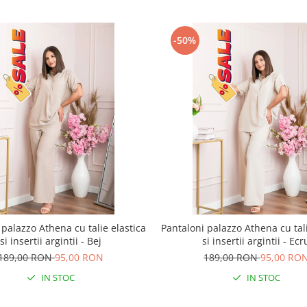
-50%
 palazzo Athena cu talie elastica
Pantaloni palazzo Athena cu tali
si insertii argintii - Bej
si insertii argintii - Ecr
189,00 RON
95,00 RON
189,00 RON
95,00 RO
IN STOC
IN STOC