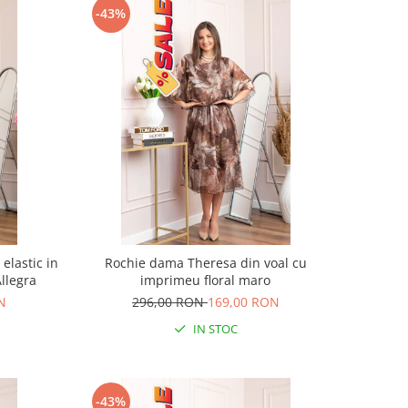
-43%
elastic in
Rochie dama Theresa din voal cu
Allegra
imprimeu floral maro
N
296,00 RON
169,00 RON
IN STOC
-43%