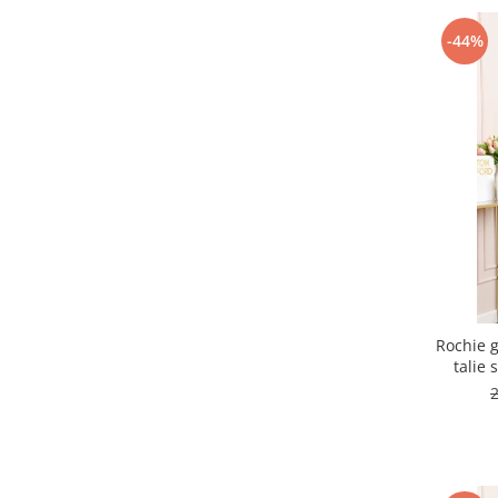
-44%
Rochie g
talie 