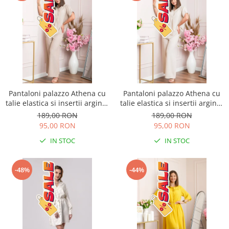
Pantaloni palazzo Athena cu
Pantaloni palazzo Athena cu
talie elastica si insertii argintii
talie elastica si insertii argintii
- Bej
- Ecru
189,00 RON
189,00 RON
95,00 RON
95,00 RON
IN STOC
IN STOC
-48%
-44%