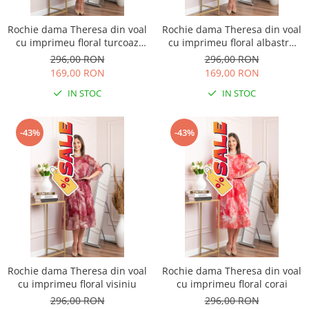
Rochie dama Theresa din voal
Rochie dama Theresa din voal
cu imprimeu floral turcoaz
cu imprimeu floral albastru
aqua
petrol
296,00 RON
296,00 RON
169,00 RON
169,00 RON
IN STOC
IN STOC
-43%
-43%
Rochie dama Theresa din voal
Rochie dama Theresa din voal
cu imprimeu floral visiniu
cu imprimeu floral corai
296,00 RON
296,00 RON