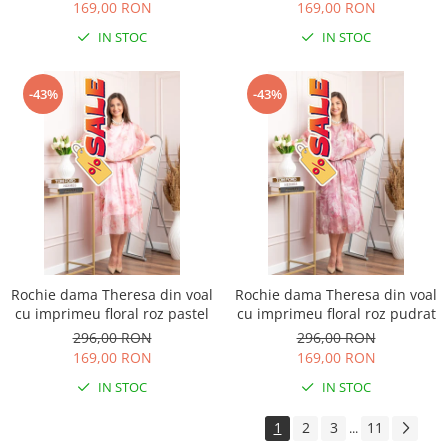
169,00 RON
169,00 RON
IN STOC
IN STOC
-43%
-43%
Rochie dama Theresa din voal
Rochie dama Theresa din voal
cu imprimeu floral roz pastel
cu imprimeu floral roz pudrat
296,00 RON
296,00 RON
169,00 RON
169,00 RON
IN STOC
IN STOC
1
2
3
11
...