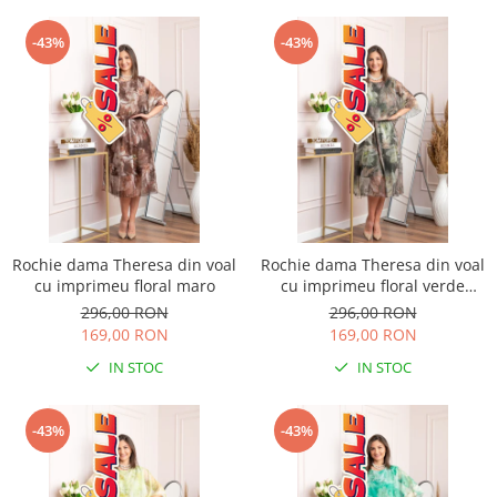
-43%
-43%
Rochie dama Theresa din voal
Rochie dama Theresa din voal
cu imprimeu floral maro
cu imprimeu floral verde
salvie
296,00 RON
296,00 RON
169,00 RON
169,00 RON
IN STOC
IN STOC
-43%
-43%