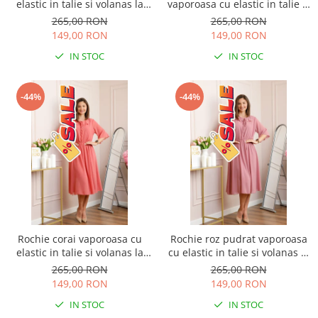
elastic in talie si volanas la
vaporoasa cu elastic in talie si
decolteu Allegra
volanas la decolteu Allegra
265,00 RON
265,00 RON
149,00 RON
149,00 RON
IN STOC
IN STOC
-44%
-44%
Rochie corai vaporoasa cu
Rochie roz pudrat vaporoasa
elastic in talie si volanas la
cu elastic in talie si volanas la
decolteu Allegra
decolteu Allegra
265,00 RON
265,00 RON
149,00 RON
149,00 RON
IN STOC
IN STOC