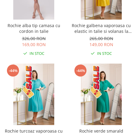
Rochie alba tip camasa cu
Rochie galbena vaporoasa cu
cordon in talie
elastic in talie si volanas la
decolteu Allegra
326,00 RON
265,00 RON
169,00 RON
149,00 RON
IN STOC
IN STOC
-44%
-44%
Rochie turcoaz vaporoasa cu
Rochie verde smarald