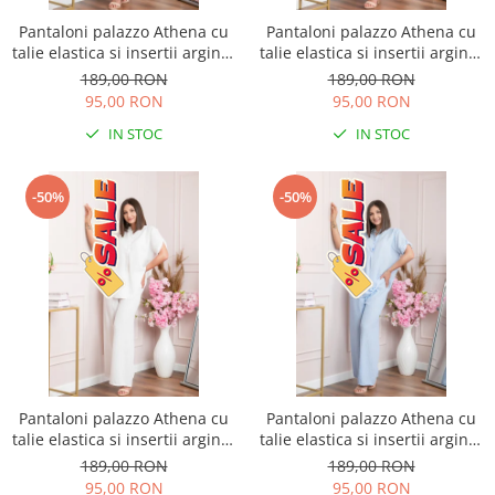
Pantaloni palazzo Athena cu
Pantaloni palazzo Athena cu
talie elastica si insertii argintii
talie elastica si insertii argintii
- Roz pudrat
- Lila
189,00 RON
189,00 RON
95,00 RON
95,00 RON
IN STOC
IN STOC
-50%
-50%
Pantaloni palazzo Athena cu
Pantaloni palazzo Athena cu
talie elastica si insertii argintii
talie elastica si insertii argintii
- Alb
- Bleu
189,00 RON
189,00 RON
95,00 RON
95,00 RON