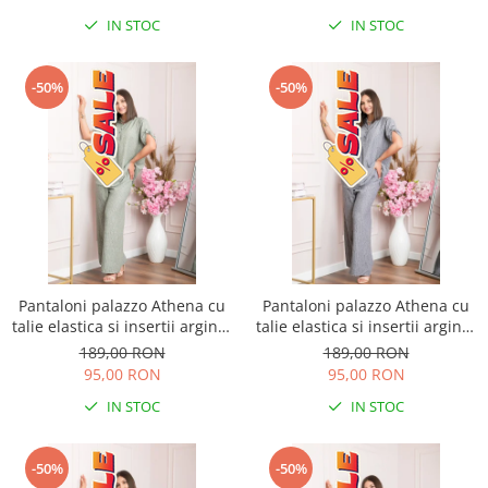
IN STOC
IN STOC
-50%
-50%
Pantaloni palazzo Athena cu
Pantaloni palazzo Athena cu
talie elastica si insertii argintii
talie elastica si insertii argintii
- Kaki
- Gri
189,00 RON
189,00 RON
95,00 RON
95,00 RON
IN STOC
IN STOC
-50%
-50%