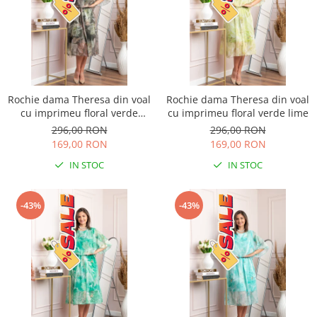
Rochie dama Theresa din voal
Rochie dama Theresa din voal
cu imprimeu floral verde
cu imprimeu floral verde lime
salvie
296,00 RON
296,00 RON
169,00 RON
169,00 RON
IN STOC
IN STOC
-43%
-43%