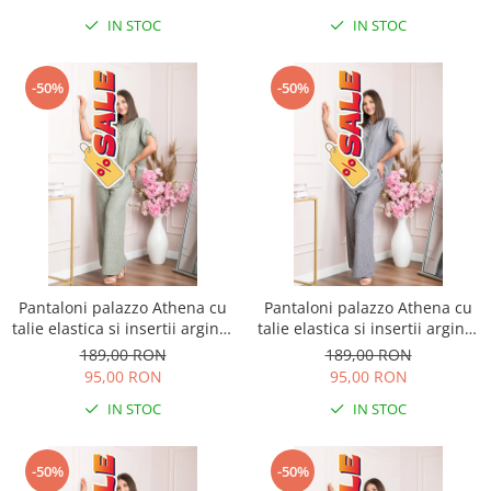
IN STOC
IN STOC
-50%
-50%
Pantaloni palazzo Athena cu
Pantaloni palazzo Athena cu
talie elastica si insertii argintii
talie elastica si insertii argintii
- Kaki
- Gri
189,00 RON
189,00 RON
95,00 RON
95,00 RON
IN STOC
IN STOC
-50%
-50%