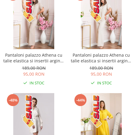
Pantaloni palazzo Athena cu
Pantaloni palazzo Athena cu
talie elastica si insertii argintii
talie elastica si insertii argintii
- Bej
- Ecru
189,00 RON
189,00 RON
95,00 RON
95,00 RON
IN STOC
IN STOC
-48%
-44%