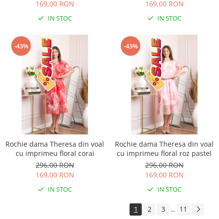
169,00 RON
169,00 RON
IN STOC
IN STOC
-43%
-43%
Rochie dama Theresa din voal
Rochie dama Theresa din voal
cu imprimeu floral corai
cu imprimeu floral roz pastel
296,00 RON
296,00 RON
169,00 RON
169,00 RON
IN STOC
IN STOC
1
2
3
11
...