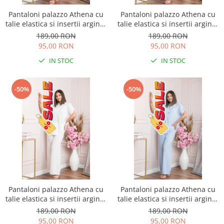
Pantaloni palazzo Athena cu
Pantaloni palazzo Athena cu
talie elastica si insertii argintii
talie elastica si insertii argintii
- Roz pudrat
- Lila
189,00 RON
189,00 RON
95,00 RON
95,00 RON
IN STOC
IN STOC
-50%
-50%
Pantaloni palazzo Athena cu
Pantaloni palazzo Athena cu
talie elastica si insertii argintii
talie elastica si insertii argintii
- Alb
- Bleu
189,00 RON
189,00 RON
95,00 RON
95,00 RON