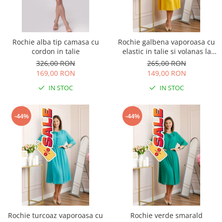
Rochie alba tip camasa cu
Rochie galbena vaporoasa cu
cordon in talie
elastic in talie si volanas la
decolteu Allegra
326,00 RON
265,00 RON
169,00 RON
149,00 RON
IN STOC
IN STOC
-44%
-44%
Rochie turcoaz vaporoasa cu
Rochie verde smarald