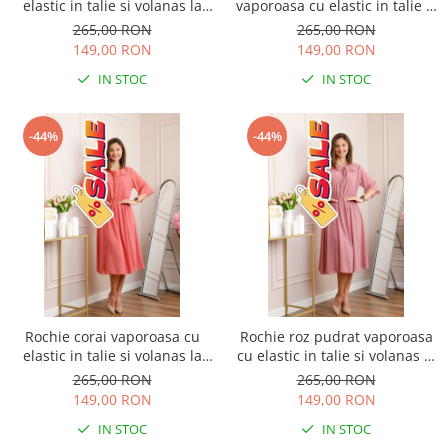
elastic in talie si volanas la
vaporoasa cu elastic in talie si
decolteu Allegra
volanas la decolteu Allegra
265,00 RON
265,00 RON
149,00 RON
149,00 RON
IN STOC
IN STOC
-44%
-44%
Rochie corai vaporoasa cu
Rochie roz pudrat vaporoasa
elastic in talie si volanas la
cu elastic in talie si volanas la
decolteu Allegra
decolteu Allegra
265,00 RON
265,00 RON
149,00 RON
149,00 RON
IN STOC
IN STOC