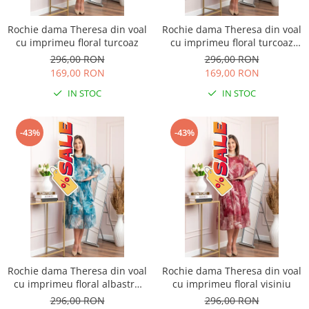
Rochie dama Theresa din voal
Rochie dama Theresa din voal
cu imprimeu floral turcoaz
cu imprimeu floral turcoaz
aqua
296,00 RON
296,00 RON
169,00 RON
169,00 RON
IN STOC
IN STOC
-43%
-43%
Rochie dama Theresa din voal
Rochie dama Theresa din voal
cu imprimeu floral albastru
cu imprimeu floral visiniu
petrol
296,00 RON
296,00 RON