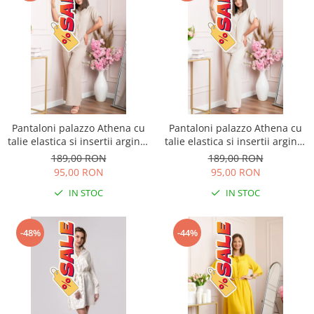
Pantaloni palazzo Athena cu
Pantaloni palazzo Athena cu
talie elastica si insertii argintii
talie elastica si insertii argintii
- Bej
- Ecru
189,00 RON
189,00 RON
95,00 RON
95,00 RON
IN STOC
IN STOC
-48%
-44%