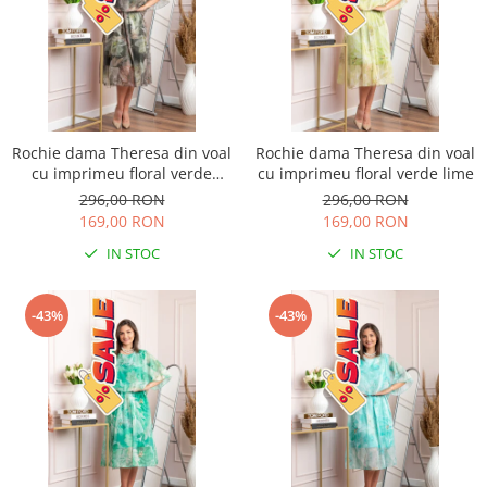
Rochie dama Theresa din voal
Rochie dama Theresa din voal
cu imprimeu floral verde
cu imprimeu floral verde lime
salvie
296,00 RON
296,00 RON
169,00 RON
169,00 RON
IN STOC
IN STOC
-43%
-43%