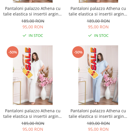
Pantaloni palazzo Athena cu
Pantaloni palazzo Athena cu
talie elastica si insertii argintii
talie elastica si insertii argintii
- Roz pudrat
- Lila
189,00 RON
189,00 RON
95,00 RON
95,00 RON
IN STOC
IN STOC
-50%
-50%
Pantaloni palazzo Athena cu
Pantaloni palazzo Athena cu
talie elastica si insertii argintii
talie elastica si insertii argintii
- Alb
- Bleu
189,00 RON
189,00 RON
95,00 RON
95,00 RON