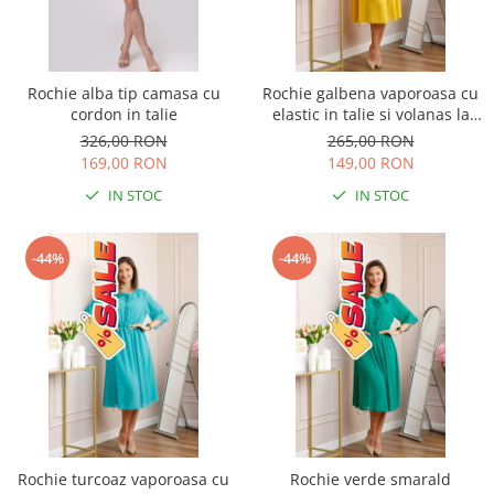
Rochie alba tip camasa cu
Rochie galbena vaporoasa cu
cordon in talie
elastic in talie si volanas la
decolteu Allegra
326,00 RON
265,00 RON
169,00 RON
149,00 RON
IN STOC
IN STOC
-44%
-44%
Rochie turcoaz vaporoasa cu
Rochie verde smarald