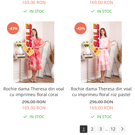
169,00 RON
169,00 RON
IN STOC
IN STOC
-43%
-43%
Rochie dama Theresa din voal
Rochie dama Theresa din voal
cu imprimeu floral corai
cu imprimeu floral roz pastel
296,00 RON
296,00 RON
169,00 RON
169,00 RON
IN STOC
IN STOC
1
2
3
12
...