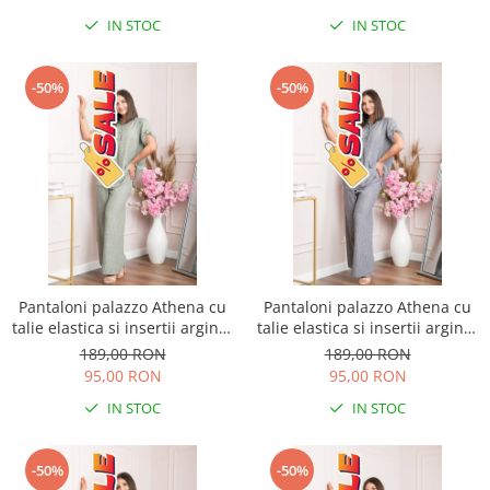
IN STOC
IN STOC
-50%
-50%
Pantaloni palazzo Athena cu
Pantaloni palazzo Athena cu
talie elastica si insertii argintii
talie elastica si insertii argintii
- Kaki
- Gri
189,00 RON
189,00 RON
95,00 RON
95,00 RON
IN STOC
IN STOC
-50%
-50%