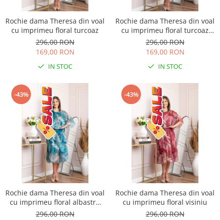
Rochie dama Theresa din voal
Rochie dama Theresa din voal
cu imprimeu floral turcoaz
cu imprimeu floral turcoaz
aqua
296,00 RON
296,00 RON
169,00 RON
169,00 RON
IN STOC
IN STOC
-43%
-43%
Rochie dama Theresa din voal
Rochie dama Theresa din voal
cu imprimeu floral albastru
cu imprimeu floral visiniu
petrol
296,00 RON
296,00 RON