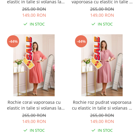
elastic in talie si volanas la
vaporoasa cu elastic in talie si
decolteu Allegra
volanas la decolteu Allegra
265,00 RON
265,00 RON
149,00 RON
149,00 RON
IN STOC
IN STOC
-44%
-44%
Rochie corai vaporoasa cu
Rochie roz pudrat vaporoasa
elastic in talie si volanas la
cu elastic in talie si volanas la
decolteu Allegra
decolteu Allegra
265,00 RON
265,00 RON
149,00 RON
149,00 RON
IN STOC
IN STOC