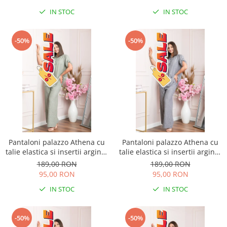
IN STOC
IN STOC
-50%
-50%
Pantaloni palazzo Athena cu
Pantaloni palazzo Athena cu
talie elastica si insertii argintii
talie elastica si insertii argintii
- Kaki
- Gri
189,00 RON
189,00 RON
95,00 RON
95,00 RON
IN STOC
IN STOC
-50%
-50%