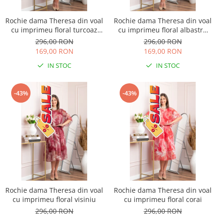
Rochie dama Theresa din voal
Rochie dama Theresa din voal
cu imprimeu floral turcoaz
cu imprimeu floral albastru
aqua
petrol
296,00 RON
296,00 RON
169,00 RON
169,00 RON
IN STOC
IN STOC
-43%
-43%
Rochie dama Theresa din voal
Rochie dama Theresa din voal
cu imprimeu floral visiniu
cu imprimeu floral corai
296,00 RON
296,00 RON