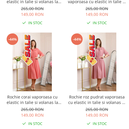
elastic in talie si volanas la
vaporoasa cu elastic in talie si
decolteu Allegra
volanas la decolteu Allegra
265,00 RON
265,00 RON
149,00 RON
149,00 RON
IN STOC
IN STOC
-44%
-44%
Rochie corai vaporoasa cu
Rochie roz pudrat vaporoasa
elastic in talie si volanas la
cu elastic in talie si volanas la
decolteu Allegra
decolteu Allegra
265,00 RON
265,00 RON
149,00 RON
149,00 RON
IN STOC
IN STOC