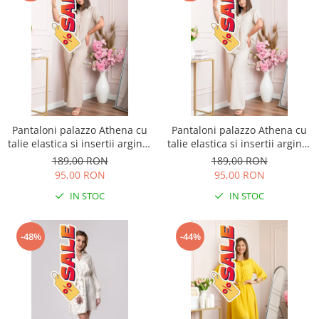
Pantaloni palazzo Athena cu
Pantaloni palazzo Athena cu
talie elastica si insertii argintii
talie elastica si insertii argintii
- Bej
- Ecru
189,00 RON
189,00 RON
95,00 RON
95,00 RON
IN STOC
IN STOC
-48%
-44%