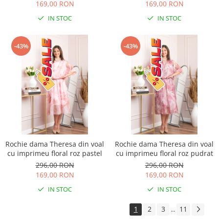
169,00 RON
169,00 RON
IN STOC
IN STOC
-43%
-43%
Rochie dama Theresa din voal
Rochie dama Theresa din voal
cu imprimeu floral roz pastel
cu imprimeu floral roz pudrat
296,00 RON
296,00 RON
169,00 RON
169,00 RON
IN STOC
IN STOC
1
2
3
11
...