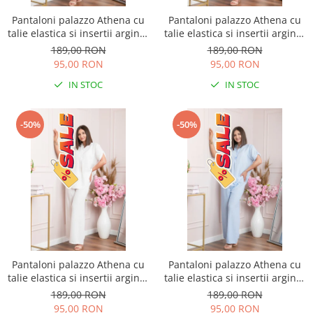
Pantaloni palazzo Athena cu
Pantaloni palazzo Athena cu
talie elastica si insertii argintii
talie elastica si insertii argintii
- Roz pudrat
- Lila
189,00 RON
189,00 RON
95,00 RON
95,00 RON
IN STOC
IN STOC
-50%
-50%
Pantaloni palazzo Athena cu
Pantaloni palazzo Athena cu
talie elastica si insertii argintii
talie elastica si insertii argintii
- Alb
- Bleu
189,00 RON
189,00 RON
95,00 RON
95,00 RON