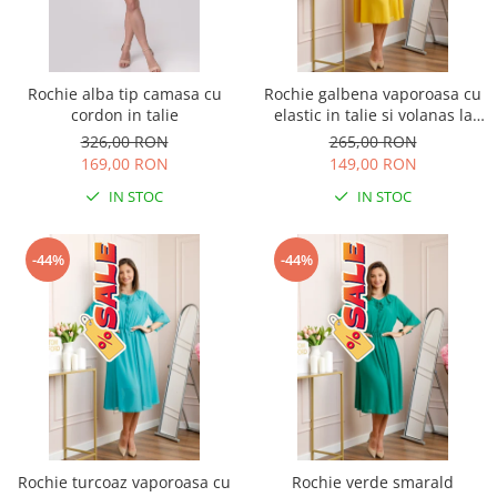
Rochie alba tip camasa cu
Rochie galbena vaporoasa cu
cordon in talie
elastic in talie si volanas la
decolteu Allegra
326,00 RON
265,00 RON
169,00 RON
149,00 RON
IN STOC
IN STOC
-44%
-44%
Rochie turcoaz vaporoasa cu
Rochie verde smarald