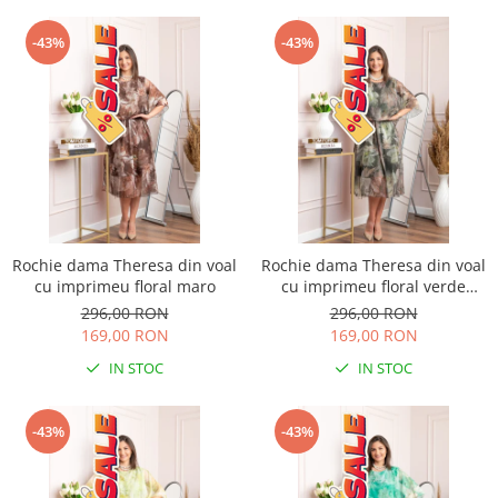
-43%
-43%
Rochie dama Theresa din voal
Rochie dama Theresa din voal
cu imprimeu floral maro
cu imprimeu floral verde
salvie
296,00 RON
296,00 RON
169,00 RON
169,00 RON
IN STOC
IN STOC
-43%
-43%