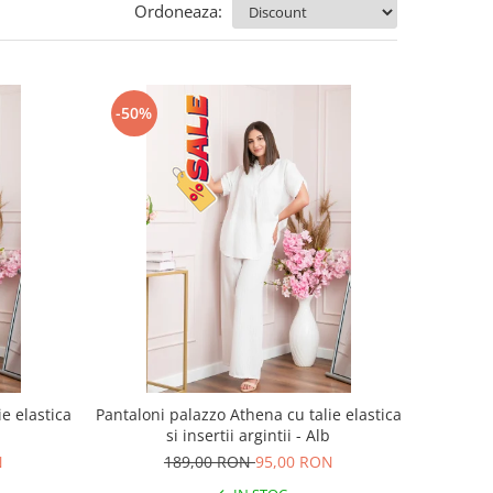
Ordoneaza:
-50%
e elastica
Pantaloni palazzo Athena cu talie elastica
a
si insertii argintii - Alb
N
189,00 RON
95,00 RON