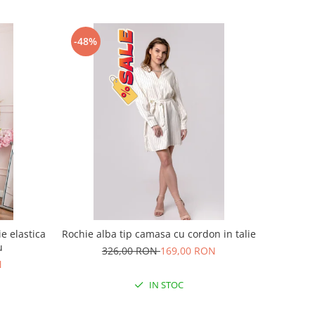
-48%
e elastica
Rochie alba tip camasa cu cordon in talie
u
326,00 RON
169,00 RON
N
IN STOC