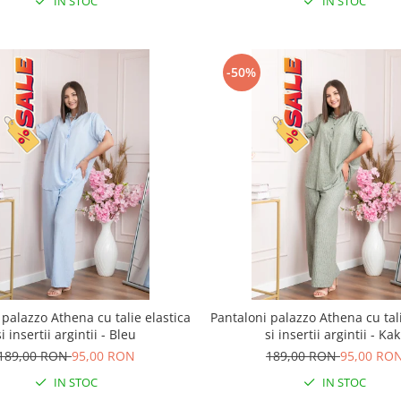
IN STOC
IN STOC
-50%
 palazzo Athena cu talie elastica
Pantaloni palazzo Athena cu tali
si insertii argintii - Bleu
si insertii argintii - Kak
189,00 RON
95,00 RON
189,00 RON
95,00 RO
IN STOC
IN STOC