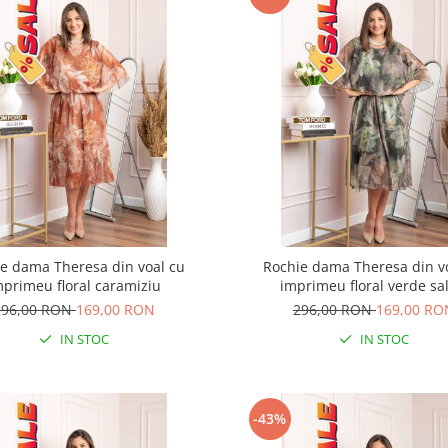
e dama Theresa din voal cu
Rochie dama Theresa din v
mprimeu floral caramiziu
imprimeu floral verde sal
296,00 RON
169,00 RON
296,00 RON
169,00 RO
IN STOC
IN STOC
-43%