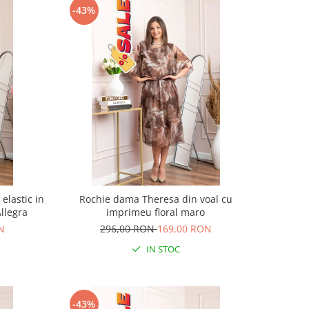
-43%
elastic in
Rochie dama Theresa din voal cu
Allegra
imprimeu floral maro
N
296,00 RON
169,00 RON
IN STOC
-43%