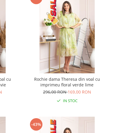
oal cu
Rochie dama Theresa din voal cu
vie
imprimeu floral verde lime
N
296,00 RON
169,00 RON
IN STOC
-43%