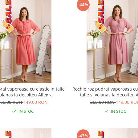
-44%
rai vaporoasa cu elastic in talie
Rochie roz pudrat vaporoasa cu 
volanas la decolteu Allegra
talie si volanas la decolteu 
265,00 RON
149,00 RON
265,00 RON
149,00 RO
IN STOC
IN STOC
-43%