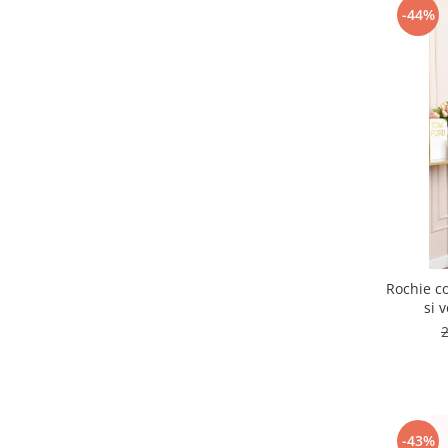
-44%
Rochie co
si 
-43%