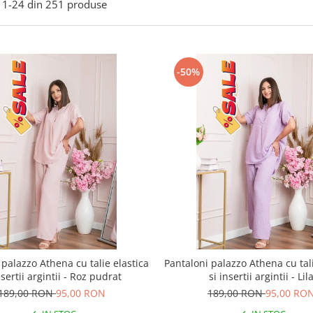
1-
24
din
251
produse
-50%
 palazzo Athena cu talie elastica
Pantaloni palazzo Athena cu tali
nsertii argintii - Roz pudrat
si insertii argintii - Lil
189,00 RON
95,00 RON
189,00 RON
95,00 RO