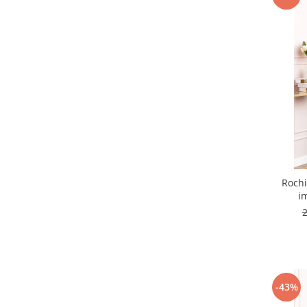
Rochi
i
-43%