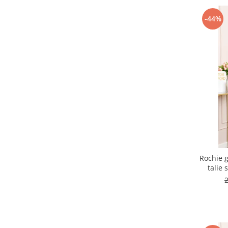
-44%
Rochie g
talie 