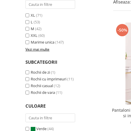
Afiseaza:
XL
(71)
L
(53)
M
(42)
-50%
XXL
(60)
Marime unica
(147)
Vezi mai multe
SUBCATEGORII
Rochii de zi
(1)
Rochii cu imprimeuri
(11)
Rochii casual
(12)
Rochii de vara
(11)
CULOARE
Pantaloni
si i
Verde
(44)