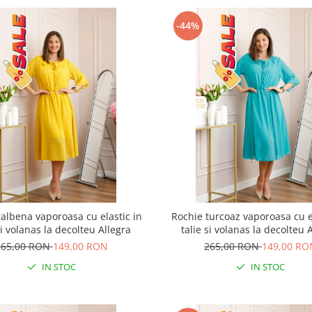
-44%
albena vaporoasa cu elastic in
Rochie turcoaz vaporoasa cu e
si volanas la decolteu Allegra
talie si volanas la decolteu 
265,00 RON
149,00 RON
265,00 RON
149,00 RO
IN STOC
IN STOC