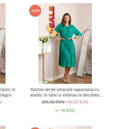
-44%
lastic in
Rochie verde smarald vaporoasa cu
Allegra
elastic in talie si volanas la decolteu
Allegra
N
265,00 RON
149,00 RON
IN STOC