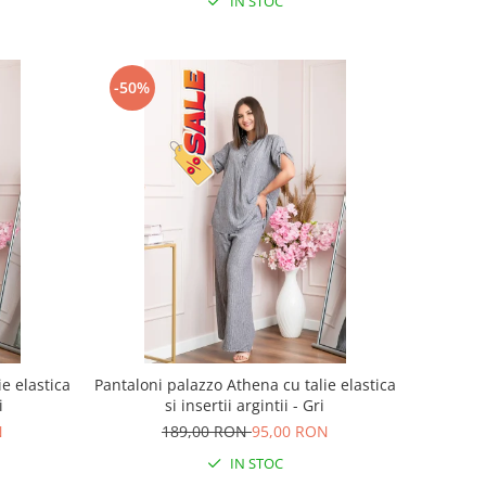
IN STOC
-50%
e elastica
Pantaloni palazzo Athena cu talie elastica
i
si insertii argintii - Gri
N
189,00 RON
95,00 RON
IN STOC