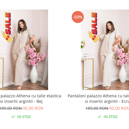
-50%
 palazzo Athena cu talie elastica
Pantaloni palazzo Athena cu tali
si insertii argintii - Bej
si insertii argintii - Ecr
189,00 RON
95,00 RON
189,00 RON
95,00 RO
IN STOC
IN STOC