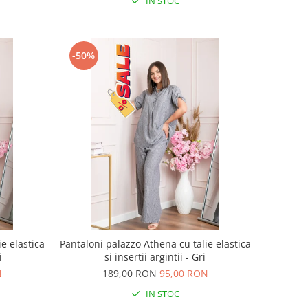
IN STOC
-50%
e elastica
Pantaloni palazzo Athena cu talie elastica
i
si insertii argintii - Gri
N
189,00 RON
95,00 RON
IN STOC