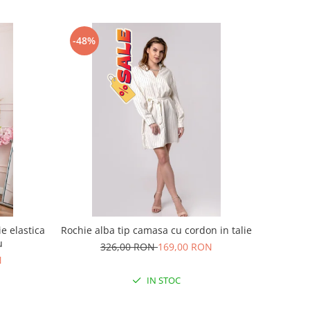
-48%
e elastica
Rochie alba tip camasa cu cordon in talie
u
326,00 RON
169,00 RON
N
IN STOC