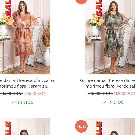
e dama Theresa din voal cu
Rochie dama Theresa din v
mprimeu floral caramiziu
imprimeu floral verde sal
296,00 RON
169,00 RON
296,00 RON
169,00 RO
IN STOC
IN STOC
-43%