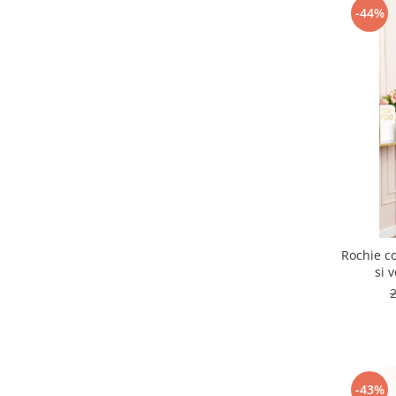
-44%
Rochie co
si 
-43%