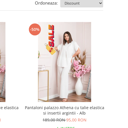
Ordoneaza:
-50%
e elastica
Pantaloni palazzo Athena cu talie elastica
a
si insertii argintii - Alb
N
189,00 RON
95,00 RON