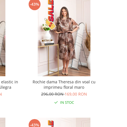
-43%
elastic in
Rochie dama Theresa din voal cu
Allegra
imprimeu floral maro
N
296,00 RON
169,00 RON
IN STOC
-43%