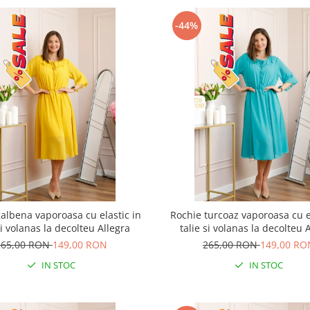
-44%
albena vaporoasa cu elastic in
Rochie turcoaz vaporoasa cu e
si volanas la decolteu Allegra
talie si volanas la decolteu 
265,00 RON
149,00 RON
265,00 RON
149,00 RO
IN STOC
IN STOC