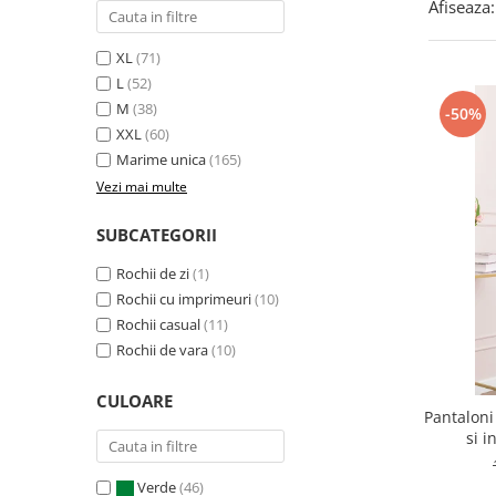
Afiseaza:
XL
(71)
L
(52)
M
(38)
-50%
XXL
(60)
Marime unica
(165)
Vezi mai multe
SUBCATEGORII
Rochii de zi
(1)
Rochii cu imprimeuri
(10)
Rochii casual
(11)
Rochii de vara
(10)
CULOARE
Pantaloni
si i
Verde
(46)