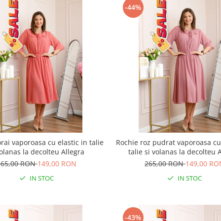
-44%
rai vaporoasa cu elastic in talie
Rochie roz pudrat vaporoasa cu 
volanas la decolteu Allegra
talie si volanas la decolteu 
265,00 RON
149,00 RON
265,00 RON
149,00 RO
IN STOC
IN STOC
-43%