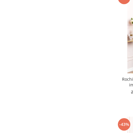
Rochi
i
-43%