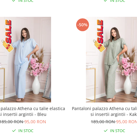
IN STOC
IN STOC
-50%
 palazzo Athena cu talie elastica
Pantaloni palazzo Athena cu tali
si insertii argintii - Bleu
si insertii argintii - Kak
189,00 RON
95,00 RON
189,00 RON
95,00 RO
IN STOC
IN STOC