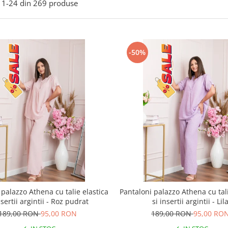
1-
24
din
269
produse
-50%
 palazzo Athena cu talie elastica
Pantaloni palazzo Athena cu tali
nsertii argintii - Roz pudrat
si insertii argintii - Lil
189,00 RON
95,00 RON
189,00 RON
95,00 RO