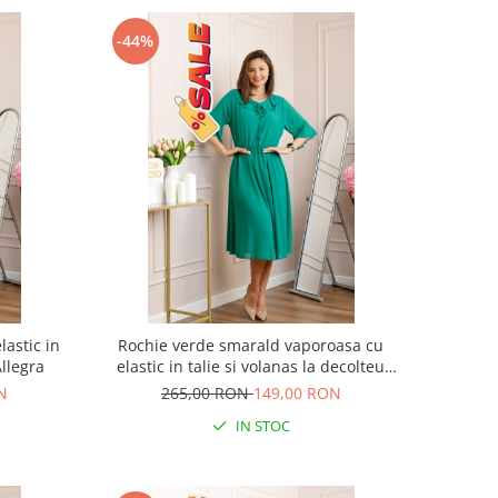
-44%
lastic in
Rochie verde smarald vaporoasa cu
Allegra
elastic in talie si volanas la decolteu
Allegra
N
265,00 RON
149,00 RON
IN STOC