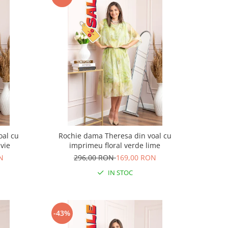
oal cu
Rochie dama Theresa din voal cu
vie
imprimeu floral verde lime
N
296,00 RON
169,00 RON
IN STOC
-43%