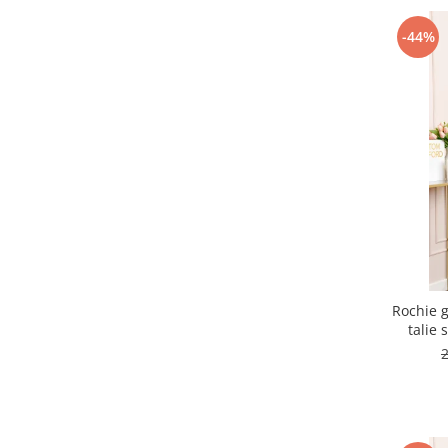
-44%
Rochie g
talie 