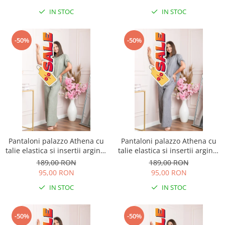
IN STOC
IN STOC
-50%
-50%
Pantaloni palazzo Athena cu
Pantaloni palazzo Athena cu
talie elastica si insertii argintii
talie elastica si insertii argintii
- Kaki
- Gri
189,00 RON
189,00 RON
95,00 RON
95,00 RON
IN STOC
IN STOC
-50%
-50%