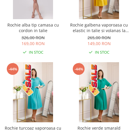
Rochie alba tip camasa cu
Rochie galbena vaporoasa cu
cordon in talie
elastic in talie si volanas la
decolteu Allegra
326,00 RON
265,00 RON
169,00 RON
149,00 RON
IN STOC
IN STOC
-44%
-44%
Rochie turcoaz vaporoasa cu
Rochie verde smarald