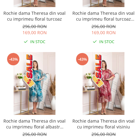
Rochie dama Theresa din voal
Rochie dama Theresa din voal
cu imprimeu floral turcoaz
cu imprimeu floral turcoaz
aqua
296,00 RON
296,00 RON
169,00 RON
169,00 RON
IN STOC
IN STOC
-43%
-43%
Rochie dama Theresa din voal
Rochie dama Theresa din voal
cu imprimeu floral albastru
cu imprimeu floral visiniu
petrol
296,00 RON
296,00 RON