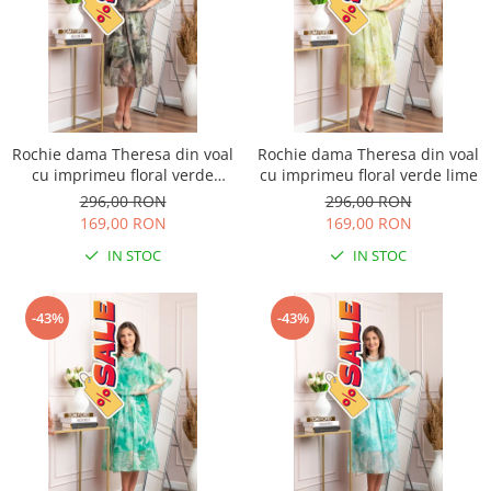
Rochie dama Theresa din voal
Rochie dama Theresa din voal
cu imprimeu floral verde
cu imprimeu floral verde lime
salvie
296,00 RON
296,00 RON
169,00 RON
169,00 RON
IN STOC
IN STOC
-43%
-43%