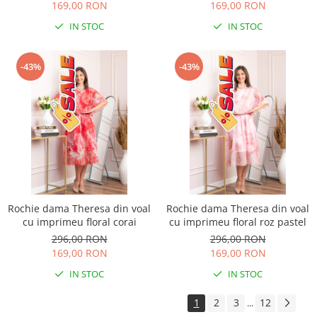
169,00 RON
169,00 RON
IN STOC
IN STOC
-43%
-43%
Rochie dama Theresa din voal
Rochie dama Theresa din voal
cu imprimeu floral corai
cu imprimeu floral roz pastel
296,00 RON
296,00 RON
169,00 RON
169,00 RON
IN STOC
IN STOC
1
2
3
12
...