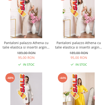
Pantaloni palazzo Athena cu
Pantaloni palazzo Athena cu
talie elastica si insertii argintii
talie elastica si insertii argintii
- Bej
- Ecru
189,00 RON
189,00 RON
95,00 RON
95,00 RON
IN STOC
IN STOC
-48%
-44%