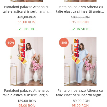
Pantaloni palazzo Athena cu
Pantaloni palazzo Athena cu
talie elastica si insertii argintii
talie elastica si insertii argintii
- Roz pudrat
- Lila
189,00 RON
189,00 RON
95,00 RON
95,00 RON
IN STOC
IN STOC
-50%
-50%
Pantaloni palazzo Athena cu
Pantaloni palazzo Athena cu
talie elastica si insertii argintii
talie elastica si insertii argintii
- Alb
- Bleu
189,00 RON
189,00 RON
95,00 RON
95,00 RON