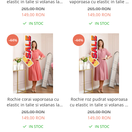
elastic in talie si volanas la
vaporoasa cu elastic in talie si
decolteu Allegra
volanas la decolteu Allegra
265,00 RON
265,00 RON
149,00 RON
149,00 RON
IN STOC
IN STOC
-44%
-44%
Rochie corai vaporoasa cu
Rochie roz pudrat vaporoasa
elastic in talie si volanas la
cu elastic in talie si volanas la
decolteu Allegra
decolteu Allegra
265,00 RON
265,00 RON
149,00 RON
149,00 RON
IN STOC
IN STOC