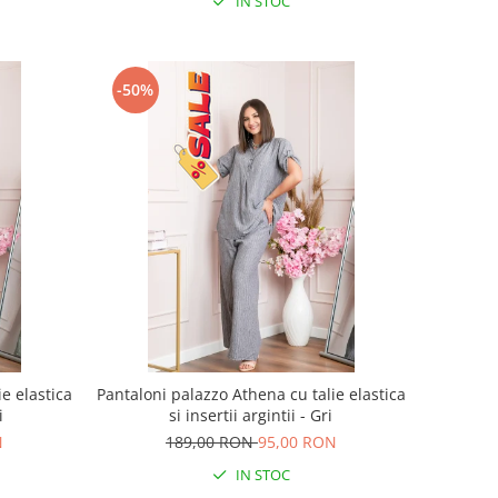
IN STOC
-50%
e elastica
Pantaloni palazzo Athena cu talie elastica
i
si insertii argintii - Gri
N
189,00 RON
95,00 RON
IN STOC