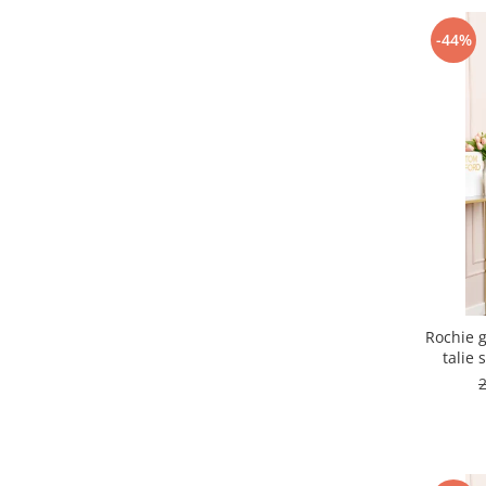
-44%
Rochie g
talie 