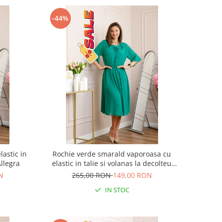
-44%
lastic in
Rochie verde smarald vaporoasa cu
Allegra
elastic in talie si volanas la decolteu
Allegra
N
265,00 RON
149,00 RON
IN STOC