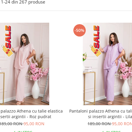
1-
24
din
267
produse
-50%
 palazzo Athena cu talie elastica
Pantaloni palazzo Athena cu tali
nsertii argintii - Roz pudrat
si insertii argintii - Lil
189,00 RON
95,00 RON
189,00 RON
95,00 RO