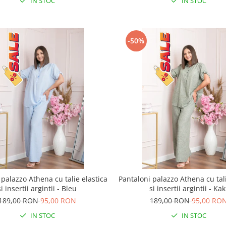
IN STOC
IN STOC
-50%
 palazzo Athena cu talie elastica
Pantaloni palazzo Athena cu tali
si insertii argintii - Bleu
si insertii argintii - Kak
189,00 RON
95,00 RON
189,00 RON
95,00 RO
IN STOC
IN STOC