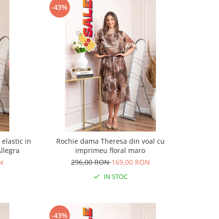
-43%
elastic in
Rochie dama Theresa din voal cu
Allegra
imprimeu floral maro
N
296,00 RON
169,00 RON
IN STOC
-43%