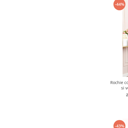
-44%
Rochie co
si 
-43%