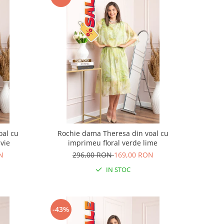
oal cu
Rochie dama Theresa din voal cu
vie
imprimeu floral verde lime
N
296,00 RON
169,00 RON
IN STOC
-43%