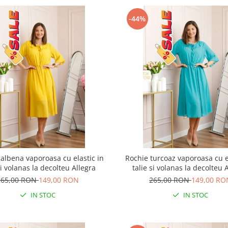
-44%
albena vaporoasa cu elastic in
Rochie turcoaz vaporoasa cu e
si volanas la decolteu Allegra
talie si volanas la decolteu 
265,00 RON
149,00 RON
265,00 RON
149,00 RO
IN STOC
IN STOC