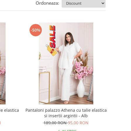
Ordoneaza:
-50%
e elastica
Pantaloni palazzo Athena cu talie elastica
a
si insertii argintii - Alb
N
189,00 RON
95,00 RON