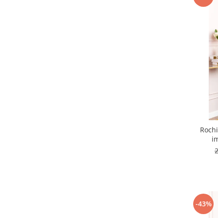
Rochi
i
-43%