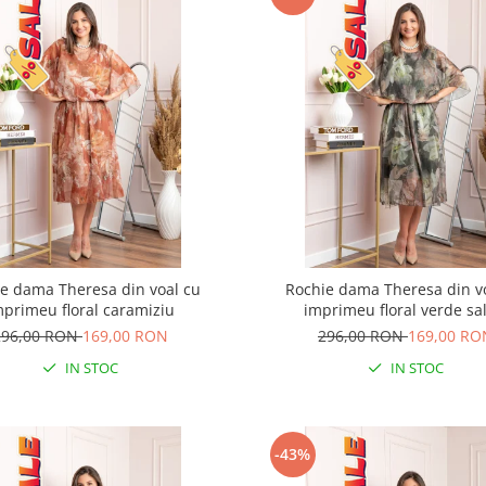
e dama Theresa din voal cu
Rochie dama Theresa din v
mprimeu floral caramiziu
imprimeu floral verde sal
296,00 RON
169,00 RON
296,00 RON
169,00 RO
IN STOC
IN STOC
-43%