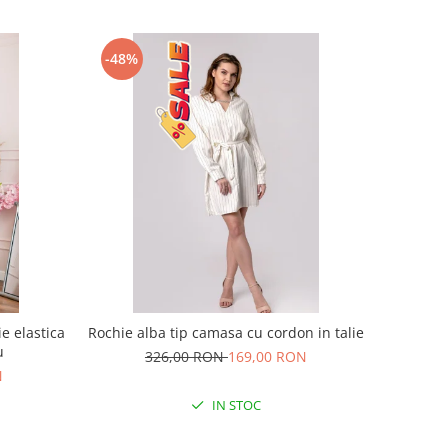
-48%
e elastica
Rochie alba tip camasa cu cordon in talie
u
326,00 RON
169,00 RON
N
IN STOC