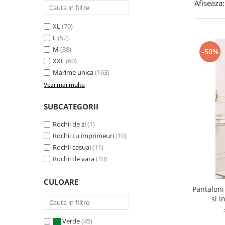
Afiseaza:
XL
(70)
L
(52)
M
(38)
-50%
XXL
(60)
Marime unica
(163)
Vezi mai multe
SUBCATEGORII
Rochii de zi
(1)
Rochii cu imprimeuri
(10)
Rochii casual
(11)
Rochii de vara
(10)
CULOARE
Pantaloni
si i
Verde
(45)