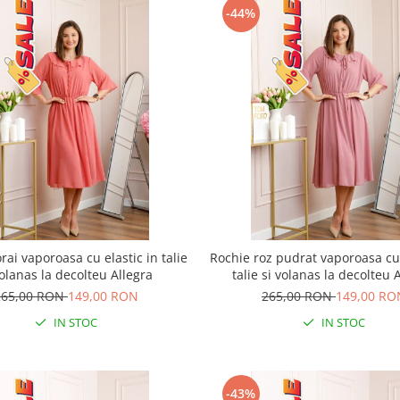
-44%
rai vaporoasa cu elastic in talie
Rochie roz pudrat vaporoasa cu 
volanas la decolteu Allegra
talie si volanas la decolteu 
265,00 RON
149,00 RON
265,00 RON
149,00 RO
IN STOC
IN STOC
-43%