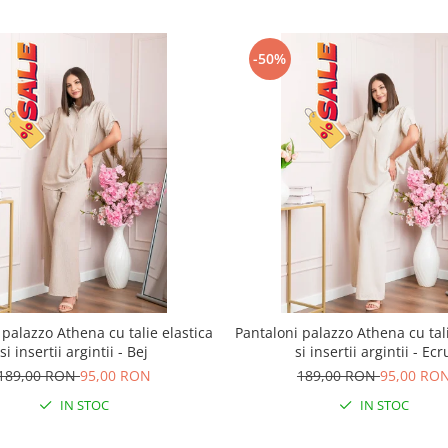
-50%
 palazzo Athena cu talie elastica
Pantaloni palazzo Athena cu tali
si insertii argintii - Bej
si insertii argintii - Ecr
189,00 RON
95,00 RON
189,00 RON
95,00 RO
IN STOC
IN STOC