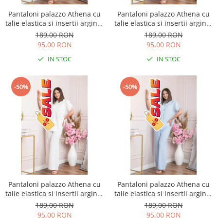
Pantaloni palazzo Athena cu
Pantaloni palazzo Athena cu
talie elastica si insertii argintii
talie elastica si insertii argintii
- Roz pudrat
- Lila
189,00 RON
189,00 RON
95,00 RON
95,00 RON
IN STOC
IN STOC
-50%
-50%
Pantaloni palazzo Athena cu
Pantaloni palazzo Athena cu
talie elastica si insertii argintii
talie elastica si insertii argintii
- Alb
- Bleu
189,00 RON
189,00 RON
95,00 RON
95,00 RON