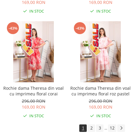
169,00 RON
169,00 RON
IN STOC
IN STOC
-43%
-43%
Rochie dama Theresa din voal
Rochie dama Theresa din voal
cu imprimeu floral corai
cu imprimeu floral roz pastel
296,00 RON
296,00 RON
169,00 RON
169,00 RON
IN STOC
IN STOC
1
2
3
12
...