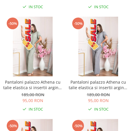
IN STOC
IN STOC
-50%
-50%
Pantaloni palazzo Athena cu
Pantaloni palazzo Athena cu
talie elastica si insertii argintii
talie elastica si insertii argintii
- Kaki
- Gri
189,00 RON
189,00 RON
95,00 RON
95,00 RON
IN STOC
IN STOC
-50%
-50%