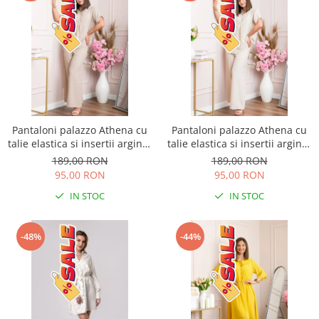
Pantaloni palazzo Athena cu
Pantaloni palazzo Athena cu
talie elastica si insertii argintii
talie elastica si insertii argintii
- Bej
- Ecru
189,00 RON
189,00 RON
95,00 RON
95,00 RON
IN STOC
IN STOC
-48%
-44%