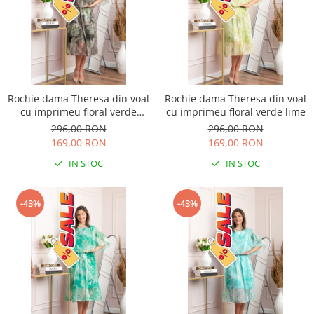
Rochie dama Theresa din voal
Rochie dama Theresa din voal
cu imprimeu floral verde
cu imprimeu floral verde lime
salvie
296,00 RON
296,00 RON
169,00 RON
169,00 RON
IN STOC
IN STOC
-43%
-43%