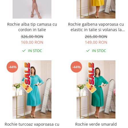
Rochie alba tip camasa cu
Rochie galbena vaporoasa cu
cordon in talie
elastic in talie si volanas la
decolteu Allegra
326,00 RON
265,00 RON
169,00 RON
149,00 RON
IN STOC
IN STOC
-44%
-44%
Rochie turcoaz vaporoasa cu
Rochie verde smarald