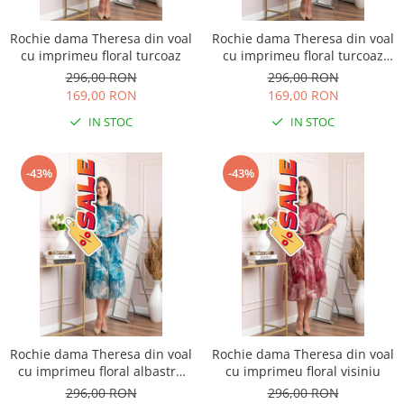
Rochie dama Theresa din voal
Rochie dama Theresa din voal
cu imprimeu floral turcoaz
cu imprimeu floral turcoaz
aqua
296,00 RON
296,00 RON
169,00 RON
169,00 RON
IN STOC
IN STOC
-43%
-43%
Rochie dama Theresa din voal
Rochie dama Theresa din voal
cu imprimeu floral albastru
cu imprimeu floral visiniu
petrol
296,00 RON
296,00 RON