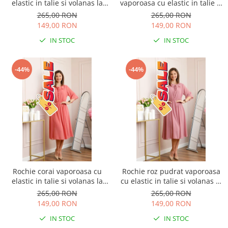
elastic in talie si volanas la
vaporoasa cu elastic in talie si
decolteu Allegra
volanas la decolteu Allegra
265,00 RON
265,00 RON
149,00 RON
149,00 RON
IN STOC
IN STOC
-44%
-44%
Rochie corai vaporoasa cu
Rochie roz pudrat vaporoasa
elastic in talie si volanas la
cu elastic in talie si volanas la
decolteu Allegra
decolteu Allegra
265,00 RON
265,00 RON
149,00 RON
149,00 RON
IN STOC
IN STOC